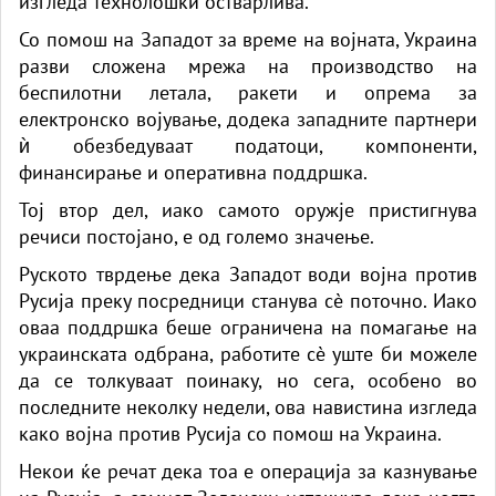
изгледа технолошки остварлива.
Со помош на Западот за време на војната, Украина
разви сложена мрежа на производство на
беспилотни летала, ракети и опрема за
електронско војување, додека западните партнери
ѝ обезбедуваат податоци, компоненти,
финансирање и оперативна поддршка.
Тој втор дел, иако самото оружје пристигнува
речиси постојано, е од големо значење.
Руското тврдење дека Западот води војна против
Русија преку посредници станува сè поточно. Иако
оваа поддршка беше ограничена на помагање на
украинската одбрана, работите сè уште би можеле
да се толкуваат поинаку, но сега, особено во
последните неколку недели, ова навистина изгледа
како војна против Русија со помош на Украина.
Некои ќе речат дека тоа е операција за казнување