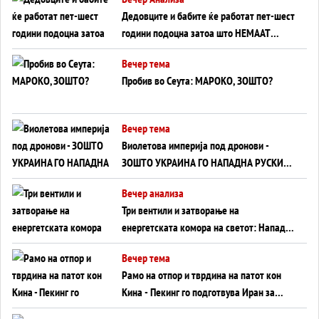
Дедовците и бабите ќе работат пет-шест
години подоцна затоа што НЕМААТ
ВНУЦИ ДА ГИ ЗАМЕНАТ
Вечер тема
Пробив во Сеута: МАРОКО, ЗОШТО?
Вечер тема
Виолетова империја под дронови -
ЗОШТО УКРАИНА ГО НАПАДНА РУСКИОТ
WILDBERRIES
Вечер анализа
Три вентили и затворање на
енергетската комора на светот: Нападот
во Суец најавува глобален енергетски
Вечер тема
инфаркт?
Рамо на отпор и тврдина на патот кон
Кина - Пекинг го подготвува Иран за
американска копнена инвазија