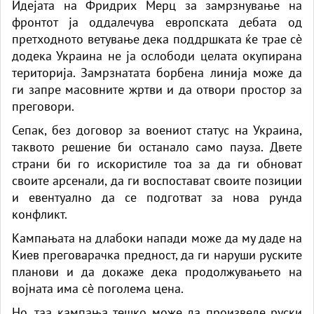
Идејата на Фридрих Мерц за замрзнување на
фронтот ја оддалечува европската дебата од
претходното ветување дека поддршката ќе трае сè
додека Украина не ја ослободи целата окупирана
територија. Замрзнатата борбена линија може да
ги запре масовните жртви и да отвори простор за
преговори.
Сепак, без договор за воениот статус на Украина,
таквото решение би останало само пауза. Двете
страни би го искористиле тоа за да ги обноват
своите арсенали, да ги воспостават своите позиции
и евентуално да се подготват за нова рунда
конфликт.
Кампањата на длабоки напади може да му даде на
Киев преговарачка предност, да ги наруши руските
планови и да докаже дека продолжувањето на
војната има сè поголема цена.
Но, таа кампања тешко може да произведе руски