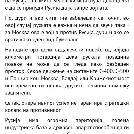
на Русија, а самиот Зеленски истакнува дека целта
е да се принуди Русија да ја запре војната.
Но, дури и ако сите тие забелешки се точни, во
овој случај руската е важна и нема да звучи така -
за Москва ова е војна против Русија, дури и ако се
врати како еден вид бумеранг.
Нападите врз цели оддалечени повеќе од илјада
километри потврдија дека руската позадина
повеќе не може да се гледа како безбеден
простор. Секое движење на системите С-400, С-500
и Панцир кон Москва, Валдај или Кримскиот мост
истовремено ги остава другите региони помалку
заштитени.
Сепак, оперативниот успех не гарантира стратешки
колапс на противникот.
Русија има огромна територија, голема
индустриска база и државен апарат способен да ги