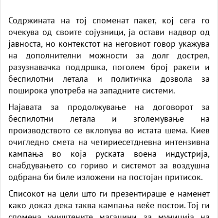
Содржината на тој споменат пакет, кој сега го
очекува од своите сојузници, ја остави надвор од
јавноста, но контекстот на неговиот говор укажува
на дополнителни можности за долг дострел,
разузнавачка поддршка, поголем број ракети и
беспилотни летала и политичка дозвола за
поширока употреба на западните системи.
Најавата за продолжување на договорот за
беспилотни летала и зголемување на
производството се вклопува во истата шема. Киев
очигледно смета на четириесетдневна интензивна
кампања во која руската воена индустрија,
снабдувањето со гориво и системот за воздушна
одбрана би биле изложени на постојан притисок.
Списокот на цели што ги презентираше е наменет
како доказ дека таква кампања веќе постои. Тој ги
спомена уништените магацини за муниција на