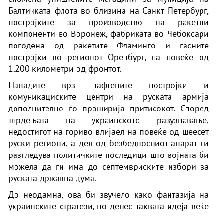
Балтичката флота во близина на Санкт Петербург,
постројките за производство на ракетни
компоненти во Воронеж, фабриката во Чебоксари
погодена од ракетите Фламинго и гасните
постројки во регионот Оренбург, на повеќе од
1.200 километри од фронтот.
Нападите врз нафтените постројки и
комуникациските центри на руската армија
дополнително го проширија притисокот. Според
тврдењата на украинското разузнавање,
недостигот на гориво влијаел на повеќе од шеесет
руски региони, а дел од безбедносниот апарат ги
разгледува политичките последици што војната би
можела да ги има до септемвриските избори за
руската државна дума.
До неодамна, ова би звучело како фантазија на
украинските стратези, но денес таквата идеја веќе