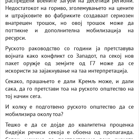
распредели воените загуби на десетици региони.
Недостатокот на гориво, зголемувањето на цените
и штрајковите во фабриките создаваат сериозен
внатрешен трошок, но овој трошок може да
поттикне и дополнителна мобилизација на
ресурси.
Руското раководство со години ја претставува
војната како конфликт со Западот, па секој нов
пакет оружје од земјите од Г7 може да се
искористи за зајакнување на таа интерпретација.
Секако, прашањето е дали Кремљ може, и дали
сака, да го претстави тоа на руското општество на
тој начин сега.
И колку е подготвено руското општество да се
мобилизира околу тоа?
Тешко е да се дојде до квалитетна проценка
бидејќи речиси секоја е обоена од пропаганда.