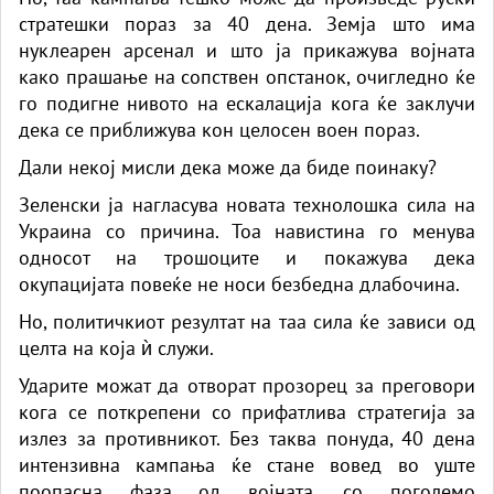
стратешки пораз за 40 дена. Земја што има
нуклеарен арсенал и што ја прикажува војната
како прашање на сопствен опстанок, очигледно ќе
го подигне нивото на ескалација кога ќе заклучи
дека се приближува кон целосен воен пораз.
Дали некој мисли дека може да биде поинаку?
Зеленски ја нагласува новата технолошка сила на
Украина со причина. Тоа навистина го менува
односот на трошоците и покажува дека
окупацијата повеќе не носи безбедна длабочина.
Но, политичкиот резултат на таа сила ќе зависи од
целта на која ѝ служи.
Ударите можат да отворат прозорец за преговори
кога се поткрепени со прифатлива стратегија за
излез за противникот. Без таква понуда, 40 дена
интензивна кампања ќе стане вовед во уште
поопасна фаза од војната, со поголемо