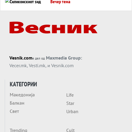
Вечер тема
Силиконскиот ѕид веќе не е непробоен,
Кина го напаѓа последниот голем
монопол на Западот?
Вечер тема
Трамп тврди дека повторно „разговара“
со Иран - ваквите моменти се поопасни
од отворените закани
Вечер тема
Vesnik.com
Maxmedia Group:
е дел од
ДЛАБОКО УДОЛУ: Сметководствените
Vecer.mk
,
Vesti.mk
, и
Vesnik.com
трикови што го соборија ЕНРОН ги
применуваат гигантите за ВИ
Вечер тема
КАТЕГОРИИ
АТОМСКО ДОМИНО НА БЛИСКИОТ
Македонија
Life
ИСТОК
Балкан
Star
Вечер тема
Свет
Urban
ОД ШАХЕД ДО СВЕТСКА ВОЈНА?
Обвинувањето кон Русија го поврзува
Блискиот Исток со украинското бојно
Trending
Cult