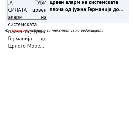
црвен аларм на системската
плоча од јужна Германија до
Црното Море...
©
vesnik.com
, правата за текстот се на редакцијата