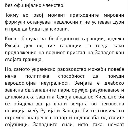
без официјално членство.
Токму во овој момент претходните мировни
формули остануваат нецелосни и не успеваат дури
и пред да бидат лансирани.
Киев зборува за безбедносни гаранции, додека
Русија дел од тие гаранции го гледа како
продолжение на воениот пристап на Западот кон
својата граница.
Но, самото украинско раководство можеби повеќе
нема политичка способност да понуди
веродостојна неутралност. Земјата е длабоко
зависна од западните пари, оружје, разузнавање и
дипломатска заштита. Секоја влада во Киев што би
се обидела да ја врати земјата во неизвесна
позиција меѓу Русија и Западот би се соочила со
огромен внатрешен отпор и недоверба од своите
сојузници. Западните сили, исто така, немаат