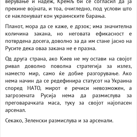
верување и надеж, Кремљ би се согласил да ја
прекине војната, и тоа, очигледно, под услови што
се наклонуваат кон украинските барања.
Планот, мора да се каже, е дрзок; има значителна
количина закана, но неговата ефикасност е
потврдена досега, доволно за да им стане јасно на
Русите дека оваа закана не е празна.
Од друга страна, ако Киев не му остави на својот
ривал доволно поволна стратегија за излез,
наместо мир, само ќе добие разгорување. Ако
нема начин да се редефинира статусот на Украина
според НАТО, мирот е речиси невозможен, а
загрозената Русија нема да размислува за
преговарачката маса, туку за својот најопасен
арсенал.
Секако, Зеленски размислува и за арсенали.