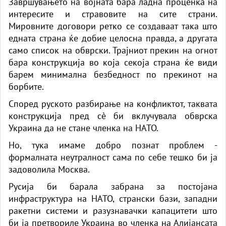
Завршувањето на војната бара ладна проценка на
интересите и стравовите на сите страни.
Мировните договори ретко се создаваат така што
едната страна ќе добие целосна правда, а другата
само список на обврски. Трајниот прекин на огнот
бара конструкција во која секоја страна ќе види
барем минимална безбедност по прекинот на
борбите.
Според руското разбирање на конфликтот, таквата
конструкција пред сè би вклучувала обврска
Украина да не стане членка на НАТО.
Но, тука имаме добро познат проблем -
формалната неутралност сама по себе тешко би ја
задоволила Москва.
Русија би барала забрана за постојана
инфраструктура на НАТО, странски бази, западни
ракетни системи и разузнавачки капацитети што
би ја претвориле Украина во членка на Алијансата