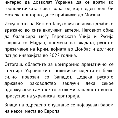
интерес да дозволат Украина да се врати во
геополитичката сива зона од која еден ден би
можела повторно да се приближи до Москва.
Искуството на Виктор Јанукович останува длабоко
врежано во сите вклучени актери. Неговиот обид
да балансира меѓу Европската Унија и Русија
заврши со Мајдан, промена на владата, руското
преземање на Крим, војната во Донбас и долгиот
пат до инвазијата во 2022 година.
Оттогаш, областите за компромис драматично се
стеснија. Украинскиот политички идентитет беше
силно поврзан со Западот, додека руското
државно раководство заклучи дека секое
одложување само ќе го зголеми западното воено
присуство на украинска територија.
Знаци на одредено опуштање се појавуваат барем
на некои места во Европа.