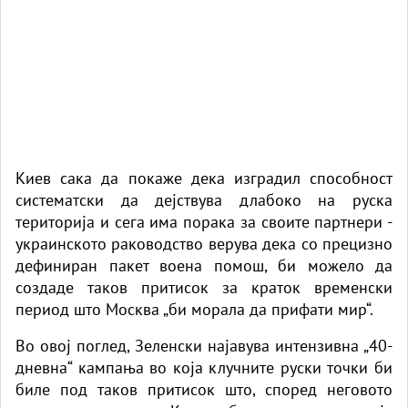
Киев сака да покаже дека изградил способност
систематски да дејствува длабоко на руска
територија и сега има порака за своите партнери -
украинското раководство верува дека со прецизно
дефиниран пакет воена помош, би можело да
создаде таков притисок за краток временски
период што Москва „би морала да прифати мир“.
Во овој поглед, Зеленски најавува интензивна „40-
дневна“ кампања во која клучните руски точки би
биле под таков притисок што, според неговото