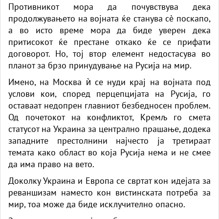
Противникот мора да почувствува дека
продолжувањето на војната ќе станува сè поскапо,
а во исто време мора да биде уверен дека
притисокот ќе престане откако ќе се прифати
договорот. Но, тој втор елемент недостасува во
планот за брзо принудување на Русија на мир.
Имено, на Москва ѝ се нуди крај на војната под
услови кои, според перцепцијата на Русија, го
оставаат недопрен главниот безбедносен проблем.
Од почетокот на конфликтот, Кремљ го смета
статусот на Украина за централно прашање, додека
западните престолнини најчесто ја третираат
темата како област во која Русија нема и не смее
да има право на вето.
Доколку Украина и Европа се свртат кон идејата за
реваншизам наместо кон вистинската потреба за
мир, тоа може да биде исклучително опасно.