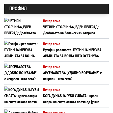
ПРОФИЛ
Вечер тема
ЧЕТИРИ СТОЛЧИЊА, ЕДЕН БЕЛГРАД:
Доаѓањето на Зеленски ги открива
тајните на политиката на балансирање
Вечер тема
на Вучиќ
Русија и реалноста: ПУТИН ЈА МЕНУВА
АРМИЈАТА ЗА ВОЈНА ШТО ОСТАНУВА
БЕЗ ФРОНТ
Вечер тема
АРСЕНАЛОТ ЗА „УДОБНО ВОЈУВАЊЕ“ е
исцрпен - што сега?
Вечер тема
КОГА ДУНАВ ЈА ГУБИ СИЛАТА - црвен
аларм на системската плоча од јужна
Германија до Црното Море...
Вечер Анализа