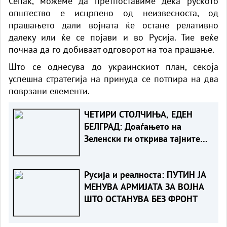
Сепак, можеме да претпоставиме дека руското
општество е исцрпено од неизвесноста, од
прашањето дали војната ќе остане релативно
далеку или ќе се појави и во Русија. Тие веќе
почнаа да го добиваат одговорот на тоа прашање.
Што се однесува до украинскиот план, секоја
успешна стратегија на принуда се потпира на два
поврзани елементи.
ЧЕТИРИ СТОЛЧИЊА, ЕДЕН
БЕЛГРАД: Доаѓањето на
Зеленски ги открива тајните
на политиката на
балансирање на Вучиќ
Русија и реалноста: ПУТИН ЈА
МЕНУВА АРМИЈАТА ЗА ВОЈНА
ШТО ОСТАНУВА БЕЗ ФРОНТ