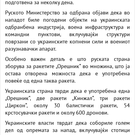
подготвена за неколку дена.
Руското Министерство за одбрана објави дека во
нападот биле погодени објекти на украинската
одбранбена индустрија, воена инфраструктура и
командни пунктови, вклучувајќи структури
поврзани со украинските копнени сили и воениот
разузнавачки апарат.
Особено важен детаљ е што руската страна
зборува за ракетите „Орешник“ во множина, што ја
остава отворена можноста дека е употребена
повеќе од една таква ракета.
Украинската страна тврди дека е употребена една
„Орешник“, две ракети „Кинжал“, три ракети
„Циркон“, околу 30 балистички ракети, 54
крстосувачки ракети и околу 600 дронови.
Украинските власти тврдат дека собориле голем
дел од опремата за напад, вклучувајќи стотици