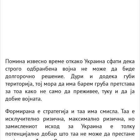
Помина извесно време откако Украина сфати дека
строго одбранбена војна не може да биде
долгорочно решение. Дури и додека губи
територија, тој мора да има барем груба претстава
за тоа како не само да преживее, туку и да ја
добие војната.
Формирана е стратегија и таа има смисла. Таа е
исклучително ризична, максимално ризична, но
замислениот исход за Украина е толку
потенцијално добар што таа не може да престане