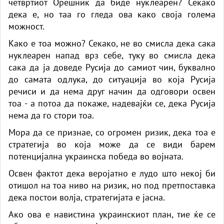
четвртиот Орешник да биде нуклеарен? Секако
дека е, но таа го гледа ова како своја голема
можност.
Како е тоа можно? Секако, не во смисла дека сака
нуклеарен напад врз себе, туку во смисла дека
сака да ја доведе Русија до самиот чин, буквално
до самата одлука, до ситуација во која Русија
речиси и да нема друг начин да одговори освен
тоа - а потоа да покаже, надевајќи се, дека Русија
нема да го стори тоа.
Мора да се признае, со огромен ризик, дека тоа е
стратегија во која може да се види барем
потенцијална украинска победа во војната.
Освен фактот дека веројатно е лудо што некој би
отишол на тоа ниво на ризик, но под претпоставка
дека постои волја, стратегијата е јасна.
Ако ова е навистина украинскиот план, тие ќе се