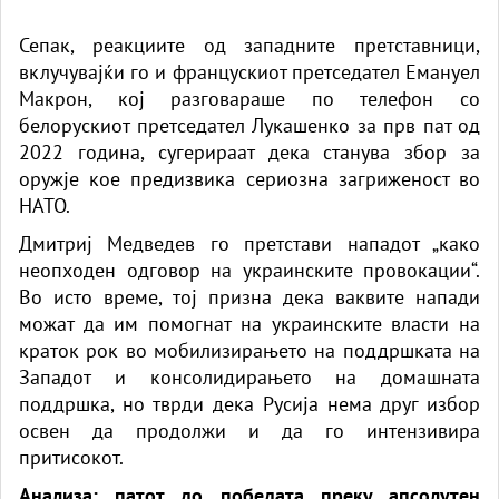
Сепак, реакциите од западните претставници,
вклучувајќи го и францускиот претседател Емануел
Макрон, кој разговараше по телефон со
белорускиот претседател Лукашенко за прв пат од
2022 година, сугерираат дека станува збор за
оружје кое предизвика сериозна загриженост во
НАТО.
Дмитриј Медведев го претстави нападот „како
неопходен одговор на украинските провокации“.
Во исто време, тој призна дека ваквите напади
можат да им помогнат на украинските власти на
краток рок во мобилизирањето на поддршката на
Западот и консолидирањето на домашната
поддршка, но тврди дека Русија нема друг избор
освен да продолжи и да го интензивира
притисокот.
Анализа: патот до победата преку апсолутен