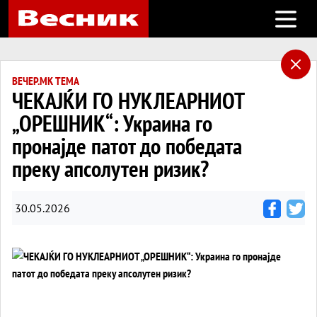
Open m
ВЕЧЕР.МК ТЕМА
ЧЕКАЈЌИ ГО НУКЛЕАРНИОТ
„ОРЕШНИК“: Украина го
пронајде патот до победата
преку апсолутен ризик?
30.05.2026