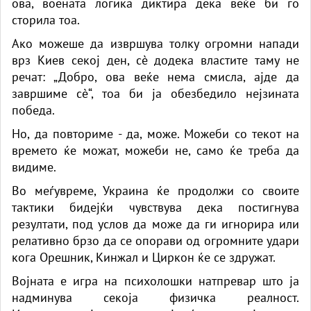
ова, воената логика диктира дека веќе би го
сторила тоа.
Ако можеше да извршува толку огромни напади
врз Киев секој ден, сè додека властите таму не
речат: „Добро, ова веќе нема смисла, ајде да
завршиме сè“, тоа би ја обезбедило нејзината
победа.
Но, да повториме - да, може. Можеби со текот на
времето ќе можат, можеби не, само ќе треба да
видиме.
Во меѓувреме, Украина ќе продолжи со своите
тактики бидејќи чувствува дека постигнува
резултати, под услов да може да ги игнорира или
релативно брзо да се опорави од огромните удари
кога Орешник, Кинжал и Циркон ќе се здружат.
Војната е игра на психолошки натпревар што ја
надминува секоја физичка реалност.