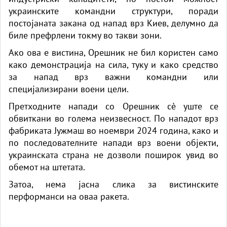
украинските командни структури, поради
постојаната закана од напад врз Киев, делумно да
биле префрлени токму во такви зони.
Ако ова е вистина, Орешник не бил користен само
како демонстрација на сила, туку и како средство
за напад врз важни командни или
специјализирани воени цели.
Претходните напади со Орешник сè уште се
обвиткани во голема неизвесност. По нападот врз
фабриката Јужмаш во ноември 2024 година, како и
по последователните напади врз воени објекти,
украинската страна не дозволи поширок увид во
обемот на штетата.
Затоа, нема јасна слика за вистинските
перформанси на оваа ракета.