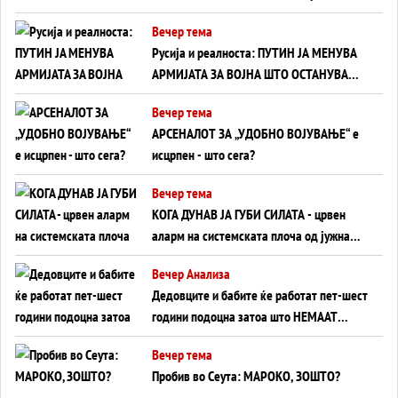
тајните на политиката на балансирање
Вечер тема
на Вучиќ
Русија и реалноста: ПУТИН ЈА МЕНУВА
АРМИЈАТА ЗА ВОЈНА ШТО ОСТАНУВА
БЕЗ ФРОНТ
Вечер тема
АРСЕНАЛОТ ЗА „УДОБНО ВОЈУВАЊЕ“ е
исцрпен - што сега?
Вечер тема
КОГА ДУНАВ ЈА ГУБИ СИЛАТА - црвен
аларм на системската плоча од јужна
Германија до Црното Море...
Вечер Анализа
Дедовците и бабите ќе работат пет-шест
години подоцна затоа што НЕМААТ
ВНУЦИ ДА ГИ ЗАМЕНАТ
Вечер тема
Пробив во Сеута: МАРОКО, ЗОШТО?