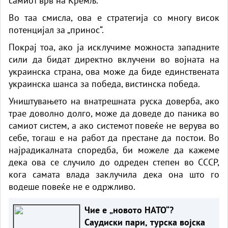
самиот врв на Кремљ.
Во таа смисла, ова е стратегија со многу висок
потенцијал за „принос“.
Покрај тоа, ако ја исклучиме можноста западните
сили да бидат директно вклучени во војната на
украинска страна, ова може да биде единствената
украинска шанса за победа, вистинска победа.
Уништувањето на внатрешната руска доверба, ако
трае доволно долго, може да доведе до паника во
самиот систем, а ако системот повеќе не верува во
себе, тогаш е на работ да престане да постои. Во
најрадикалната споредба, би можеле да кажеме
дека ова се случило до одреден степен во СССР,
кога самата влада заклучила дека она што го
водеше повеќе не е одржливо.
Чие е „новото НАТО“?
Саудиски пари, турска војска