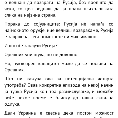
е веднаш да возврати на Русија, без воопшто да
чека, со цел веднаш да ја врати психолошката
слика на нејзина страна.
Порака до сојузниците: Русија нè напаѓа со
најмоќното оружје, ние веднаш возвраќаме, Русија
е завршена, сега помогнете ни максимално.
И што ќе заклучи Русија?
Орешник уништува, но не доволно.
Но, нуклеарен капацитет може да се постави на
Орешник.
Што ни кажува ова за потенцијална четврта
употреба? Оваа конкретна епизода на некој начин
ја турка Русија кон тоа размислување, и можеби
веќе некое време е блиску до таква фатална
одлука.
Дали Украина е свесна дека постои можност