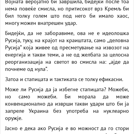
Војната веројатно би завршила, бидејќи после тоа
нема повеќе смисла, но притисокот врз Кремљ би
бил толку голем што под него би имало хаос,
многу можен внатрешен удар.
Бидејќи, да не заборавиме, ова не е идеолошка
Русија, туку, на крајот на краиштата, само „деловна
Русија“ која живее од пресметување на извозот на
енергија и такви теми, а не од желбата за целосна
реорганизација на светот во смисла на: „ајде да
почнеме од нула“.
Затоа и стапицата и тактиката се толку ефикасни.
Може ли Русија да ја избегне стапицата? Можеби,
но само можеби. Би морала да може
конвенционално да изврши такви удари што би ја
запреле Украина без употреба на нуклеарно
оружје.
Јасно е дека ако Русија е во можност да го стори