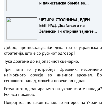
и пакистанска бомба во
служба на Америка - или ќе
стане сувишна?
ЧЕТИРИ СТОЛЧИЊА, ЕДЕН
БЕЛГРАД: Доаѓањето на
Зеленски ги открива тајните
на политиката на
балансирање на Вучиќ
Добро, претпоставувајќи дека тоа е украинската
стратегија, што е со рускиот одговор?
Тука доаѓаме до најопасниот сценарио.
Три пати го употребија Орешник, несомнено
најмоќното оружје во нивниот арсенал. Во
сегашниот напад, можеби повеќе од еднаш.
Резултатот од запирањето на украинските напади?
Речиси никаков.
Покрај тоа, по таков напад, во интерес на Украина