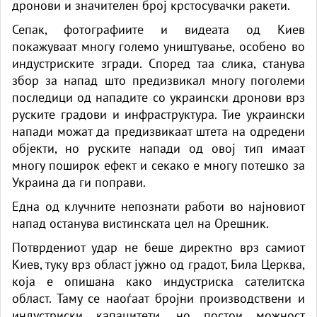
дронови и значителен број крстосувачки ракети.
Сепак, фотографиите и видеата од Киев
покажуваат многу големо уништување, особено во
индустриските згради. Според таа слика, станува
збор за напад што предизвикал многу поголеми
последици од нападите со украински дронови врз
руските градови и инфраструктура. Тие украински
напади можат да предизвикаат штета на одредени
објекти, но руските напади од овој тип имаат
многу поширок ефект и секако е многу потешко за
Украина да ги поправи.
Една од клучните непознати работи во најновиот
напад останува вистинската цел на Орешник.
Потврдениот удар не беше директно врз самиот
Киев, туку врз област јужно од градот, Била Церква,
која е опишана како индустриска сателитска
област. Таму се наоѓаат бројни производствени и
индустриски капацитети, но постои можност