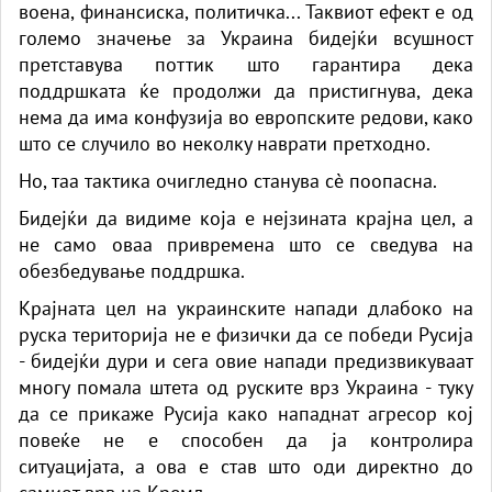
воена, финансиска, политичка... Таквиот ефект е од
големо значење за Украина бидејќи всушност
претставува поттик што гарантира дека
поддршката ќе продолжи да пристигнува, дека
нема да има конфузија во европските редови, како
што се случило во неколку наврати претходно.
Но, таа тактика очигледно станува сè поопасна.
Бидејќи да видиме која е нејзината крајна цел, а
не само оваа привремена што се сведува на
обезбедување поддршка.
Крајната цел на украинските напади длабоко на
руска територија не е физички да се победи Русија
- бидејќи дури и сега овие напади предизвикуваат
многу помала штета од руските врз Украина - туку
да се прикаже Русија како нападнат агресор кој
повеќе не е способен да ја контролира
ситуацијата, а ова е став што оди директно до