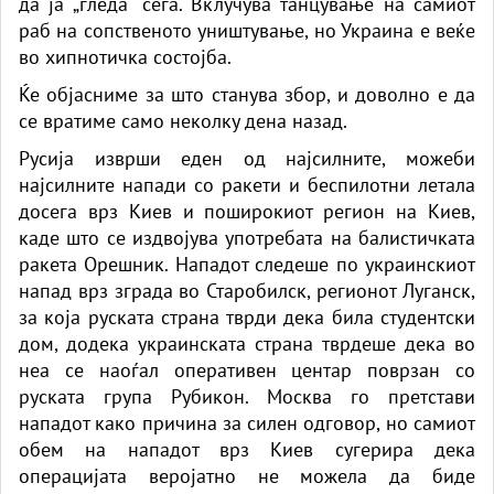
да ја „гледа“ сега. Вклучува танцување на самиот
раб на сопственото уништување, но Украина е веќе
во хипнотичка состојба.
Ќе објасниме за што станува збор, и доволно е да
се вратиме само неколку дена назад.
Русија изврши еден од најсилните, можеби
најсилните напади со ракети и беспилотни летала
досега врз Киев и поширокиот регион на Киев,
каде што се издвојува употребата на балистичката
ракета Орешник. Нападот следеше по украинскиот
напад врз зграда во Старобилск, регионот Луганск,
за која руската страна тврди дека била студентски
дом, додека украинската страна тврдеше дека во
неа се наоѓал оперативен центар поврзан со
руската група Рубикон. Москва го претстави
нападот како причина за силен одговор, но самиот
обем на нападот врз Киев сугерира дека
операцијата веројатно не можела да биде