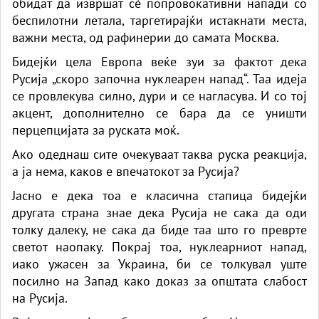
обидат да извршат сè попровокативни напади со
беспилотни летала, таргетирајќи истакнати места,
важни места, од рафинерии до самата Москва.
Бидејќи цела Европа веќе зуи за фактот дека
Русија „скоро започна нуклеарен напад“. Таа идеја
се провлекува силно, дури и се нагласува. И со тој
акцент, дополнително се бара да се уништи
перцепцијата за руската моќ.
Ако одеднаш сите очекуваат таква руска реакција,
а ја нема, каков е впечатокот за Русија?
Јасно е дека тоа е класична стапица бидејќи
другата страна знае дека Русија не сака да оди
толку далеку, не сака да биде таа што го преврте
светот наопаку. Покрај тоа, нуклеарниот напад,
иако ужасен за Украина, би се толкувал уште
посилно на Запад како доказ за општата слабост
на Русија.