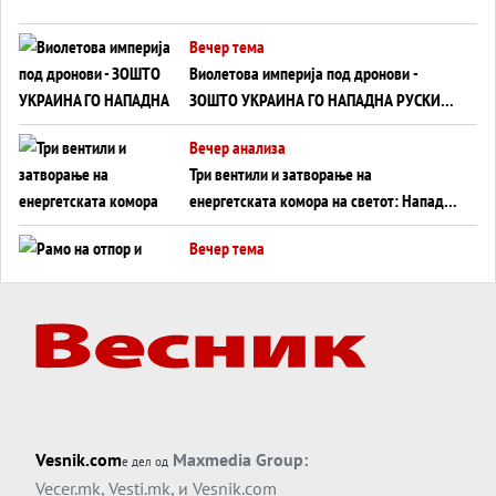
Вечер тема
Виолетова империја под дронови -
ЗОШТО УКРАИНА ГО НАПАДНА РУСКИОТ
WILDBERRIES
Вечер анализа
Три вентили и затворање на
енергетската комора на светот: Нападот
во Суец најавува глобален енергетски
Вечер тема
инфаркт?
Рамо на отпор и тврдина на патот кон
Кина - Пекинг го подготвува Иран за
американска копнена инвазија
Вечер тема
Силиконскиот ѕид веќе не е непробоен,
Кина го напаѓа последниот голем
монопол на Западот?
Вечер тема
Vesnik.com
Maxmedia Group:
е дел од
Трамп тврди дека повторно „разговара“
Vecer.mk
,
Vesti.mk
, и
Vesnik.com