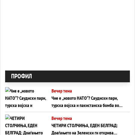
ПРОФИЛ
Вечер тема
Чие е „новото НАТО“? Саудиски пари,
турска војска и пакистанска бомба во
служба на Америка - или ќе стане
Вечер тема
сувишна?
ЧЕТИРИ СТОЛЧИЊА, ЕДЕН БЕЛГРАД:
Доаѓањето на Зеленски ги открива