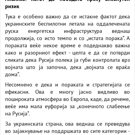
ризик
Тука е особено важно да се истакне фактот дека
украинските беспилотни летала на оддалечената
руска енергетска инфраструктура веднаш
продолжија, со исто темпо и со „истата порака“. А
пораката веќе некое време е подеднакво важна
како и разорниот ефект - целта е да се потврди
сликата дека Русија полека ја губи контролата врз
војната што ја започна, дека „војната се враќа
дома“.
Несомнено е дека и пораката и стратегијата се
ефикасни. Ова е многу јасно видливо во
пошироката атмосфера во Европа, каде, да речеме,
веќе има мала еуфорија за „конечното слабеење
на Русија“.
За украинската страна, ова веднаш се преведува
во зајакнување на поддршката во сите категории -