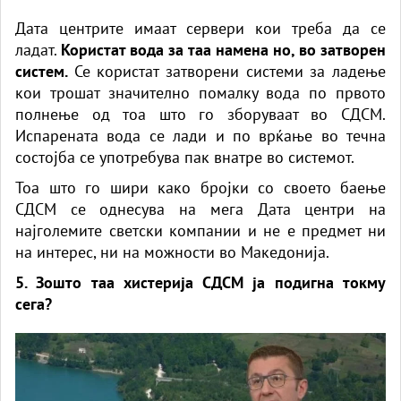
Дата центрите имаат сервери кои треба да се
ладат.
Користат вода за таа намена но, во затворен
систем.
Се користат затворени системи за ладење
кои трошат значително помалку вода по првото
полнење од тоа што го зборуваат во СДСМ.
Испарената вода се лади и по врќање во течна
состојба се употребува пак внатре во системот.
Тоа што го шири како бројки со своето баење
СДСМ се однесува на мега Дата центри на
најголемите светски компании и не е предмет ни
на интерес, ни на можности во Македонија.
5. Зошто таа хистерија СДСМ ја подигна токму
сега?