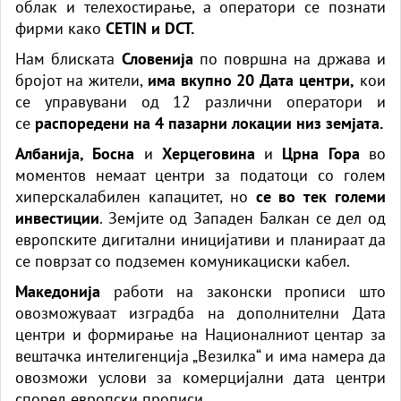
облак и телехостирање, а оператори се познати
фирми како
CETIN и DCT.
Нам блиската
Словенија
по површна на држава и
бројот на жители,
има вкупно 20 Дата центри,
кои
се управувани од 12 различни оператори и
се
распоредени на 4 пазарни локации низ земјата.
Албанија, Босна
и
Херцеговина
и
Црна Гора
во
моментов немаат центри за податоци со голем
хиперскалабилен капацитет, но
се во тек големи
инвестиции
. Земјите од Западен Балкан се дел од
европските дигитални иницијативи и планираат да
се поврзат со подземен комуникациски кабел.
Македонија
работи на законски прописи што
овозможуваат изградба на дополнителни Дата
центри и формирање на Националниот центар за
вештачка интелигенција „Везилка“ и има намера да
овозможи услови за комерцијални дата центри
според европски прописи.