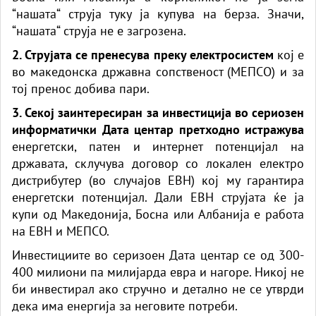
“нашата“ струја туку ја купува на берза. Значи,
“нашата“ струја не е загрозена.
2. Струјата се пренесува преку електросистем
кој е
во македонска државна сопственост (МЕПСО) и за
тој пренос добива пари.
3. Секој заинтересиран за инвестиција во сериозен
информатички Дата центар претходно истражува
енергетски, патен и интернет потенцијал на
државата, склучува договор со локален електро
дистрибутер (во случајов ЕВН) кој му гарантира
енергетски потенцијал. Дали ЕВН струјата ќе ја
купи од Македонија, Босна или Албанија е работа
на ЕВН и МЕПСО.
Инвестициите во серизоен Дата центар се од 300-
400 милиони па милијарда евра и нагоре. Никој не
би инвестирал ако стручно и детално не се утврди
дека има енергија за неговите потреби.