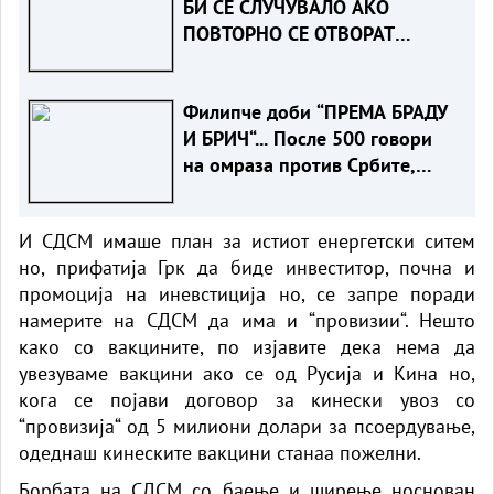
БИ СЕ СЛУЧУВАЛО АКО
ПОВТОРНО СЕ ОТВОРАТ
ХАШКИТЕ ПРЕДМЕТИ
Филипче доби “ПРЕМА БРАДУ
И БРИЧ“... После 500 говори
на омраза против Србите,
само годинава
И СДСМ имаше план за истиот енергетски ситем
но, прифатија Грк да биде инвеститор, почна и
промоција на иневстиција но, се запре поради
намерите на СДСМ да има и “провизии“. Нешто
како со вакцините, по изјавите дека нема да
увезуваме вакцини ако се од Русија и Кина но,
кога се појави договор за кинески увоз со
“провизија“ од 5 милиони долари за псоердување,
одеднаш кинеските вакцини станаа пожелни.
Борбата на СДСМ со баење и ширење носнован