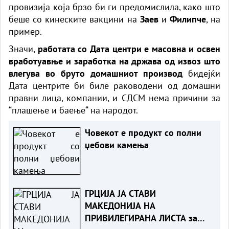
провизија која брзо би ги предомислила, како што
беше со кинеските вакцини на
Заев
и
Филипче
, на
пример.
Значи,
работата со Дата центри е масовна и освен
вработуавње и заработка на држава од извоз што
влегува во бруто домашниот производ
бидејќи
Дата центрите би биле раководени од домашни
правни лица, компании, и СДСМ нема причини за
“плашење и баење“ на народот.
Човекот е продукт со полни
џебови камења
ГРЦИЈА ЈА СТАВИ
МАКЕДОНИЈА НА
ПРИВИЛЕГИРАНА ЛИСТА за