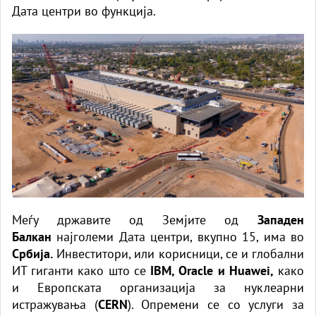
Дата центри во функција.
Меѓу државите од Земјите од
Западен
Балкан
најголеми Дата центри, вкупно 15, има во
Србија.
Инвеститори, или корисници, се и глобални
ИТ гиганти како што се
IBM, Oracle и Huawei,
како
и Европската организација за нуклеарни
истражувања (
CERN
). Опремени се со услуги за