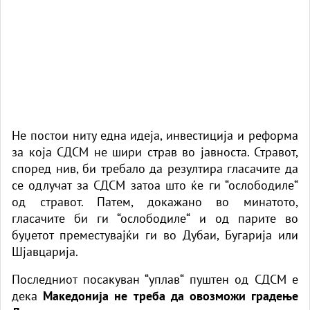
Не постои ниту една идеја, инвестиција и реформа
за која СДСМ не шири страв во јавноста. Стравот,
според нив, би требало да резултира гласачите да
се одлучат за СДСМ затоа што ќе ги “ослободиле“
од стравот. Патем, докажано во минатото,
гласачите би ги “ослободиле“ и од парите во
буџетот преместувајќи ги во Дубаи, Бугарија или
Шјавцарија.
Последниот посакуван “уплав“ пуштен од СДСМ е
дека
Македонија не треба да овозможи градење