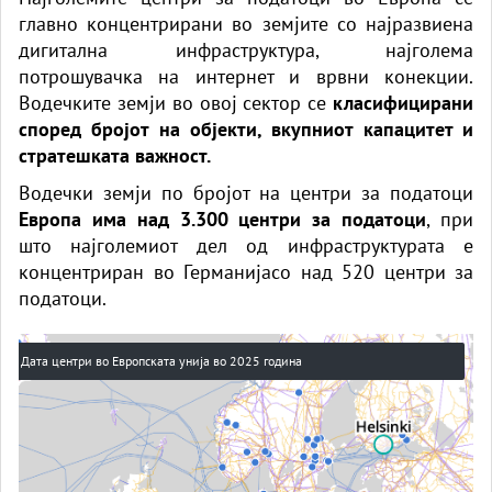
главно концентрирани во земјите со најразвиена
дигитална инфраструктура, најголема
потрошувачка на интернет и врвни конекции.
Водечките земји во овој сектор се
класифицирани
според бројот на објекти, вкупниот капацитет и
стратешката важност.
Водечки земји по бројот на центри за податоци
Европа
има над 3.300 центри за податоци
, при
што најголемиот дел од инфраструктурата е
концентриран во Германијасо над 520 центри за
податоци.
Дата центри во Европската унија во 2025 година