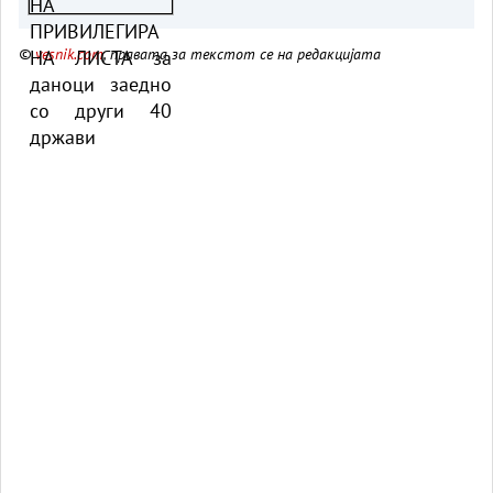
даноци заедно со други 40
држави
©
vesnik.com
, правата за текстот се на редакцијата