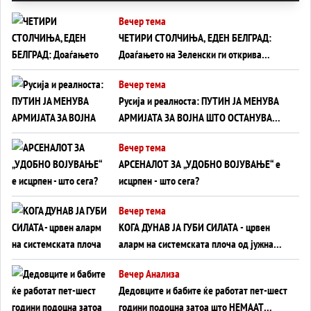
Вечер тема
ЧЕТИРИ СТОЛЧИЊА, ЕДЕН БЕЛГРАД:
Доаѓањето на Зеленски ги открива
тајните на политиката на балансирање
Вечер тема
на Вучиќ
Русија и реалноста: ПУТИН ЈА МЕНУВА
АРМИЈАТА ЗА ВОЈНА ШТО ОСТАНУВА
БЕЗ ФРОНТ
Вечер тема
АРСЕНАЛОТ ЗА „УДОБНО ВОЈУВАЊЕ“ е
исцрпен - што сега?
Вечер тема
КОГА ДУНАВ ЈА ГУБИ СИЛАТА - црвен
аларм на системската плоча од јужна
Германија до Црното Море...
Вечер Анализа
Дедовците и бабите ќе работат пет-шест
години подоцна затоа што НЕМААТ