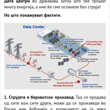
Дата центри
во државава затоа што тие трошат
многу енергија, а ние ќе сме останеле без струја!
Но што покажуваат фактите.
1. Струјата е берзантски производ
. Таа се продава
од сите кон сите други, може да се произведе во
Босна или Албанија а корисникот не ја зема