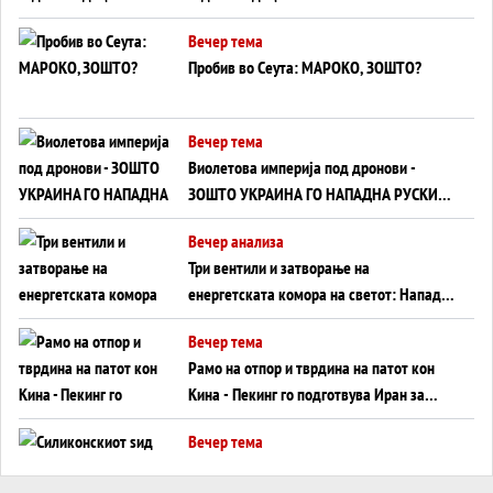
ВНУЦИ ДА ГИ ЗАМЕНАТ
Вечер тема
Пробив во Сеута: МАРОКО, ЗОШТО?
Вечер тема
Виолетова империја под дронови -
ЗОШТО УКРАИНА ГО НАПАДНА РУСКИОТ
WILDBERRIES
Вечер анализа
Три вентили и затворање на
енергетската комора на светот: Нападот
во Суец најавува глобален енергетски
Вечер тема
инфаркт?
Рамо на отпор и тврдина на патот кон
Кина - Пекинг го подготвува Иран за
американска копнена инвазија
Вечер тема
Силиконскиот ѕид веќе не е непробоен,