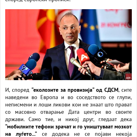
И, според
“еколозите за провизија“ од СДСМ
, сите
наведени во Европа и во соседството се глупи,
неписмени и лоши ликови кои не знаат што прават
со масовно отварање Дата центри во своите
држави. Само тие, и никој друг, гледаат дека
“мобилните тефони зрачат и го уништуваат мозкот
на луѓето...“
се додека не се појави некоја