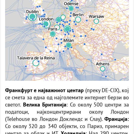
Франкфурт е најважниот центар
(преку DE-CIX), кој
се смета за една од најголемите интернет берзи во
светот.
Велика Британија
: Со околу 500 центри за
податоци, најконцентрирани околу Лондон
(Telehouse во Лондон Доклендс и Слау).
Франција:
Со околу 320 до 340 објекти, со Париз, примарен
центар за облак и ИТ.
Холандија
: Над 290 центри,