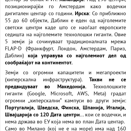
позиционирајќи го Амстердам како водечки
дигитален центар со години.
Ирска
: Со приближно
55 до 60 објекти, Даблин е еден од најголемите
светски центри каде што се наоѓаат европските
седишта на најголемите технолошки гиганти. Овие
5 земји ја сочинуваат традиционалната мрежа
FLAP-D (Франкфурт, Лондон, Амстердам, Париз,
Даблин)
која управува со најголемиот дел од
сообраќајот на континентот.
Земји со огромни капацитети и мегапроекти
(хиперскална инфраструктура).
Такви не се
предвидуваат во Македонија.
Технолошките
гиганти (Google, Microsoft, AWS, Meta) градат
огромни „хиперскални“ кампуси во други земји:
Португалија, Шведска, Финска, Шпанија, Италија,
Швајцарија со 120 Дата центри
... кои се водечки, и
нема држава во ЕУ која нема во план Дата центар.
Само во Милано (кој не е на море) има над 160