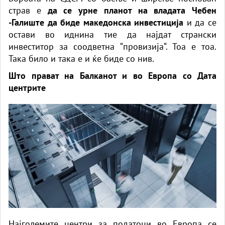
страв е
да се урне планот на владата Чебен
-Галиште да биде македонска инвестиција
и да се
остави во иднина тие да најдат странски
инвеститор за соодветна “провизија“. Тоа е тоа.
Така било и така е и ќе биде со нив.
Што прават на Балканот и во Европа со Дата
центрите
Најголемите центри за податоци во Европа се