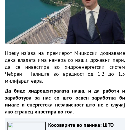
Преку изјава на премиерот Мицкоски дознаваме
дека владата има намера со наши, државни пари,
да се инвестира во хидроенергетски систем
Чебрен - Галиште во вредност од 1,2 до 1,5
милијарди евра.
Да биде хидроцентралата наша, и да работи и
заработува за нас со што освен заработка би
имале и енергетска независност што не е случај
ако странец инветира во тоа.
Косоварите во паника: ШТО