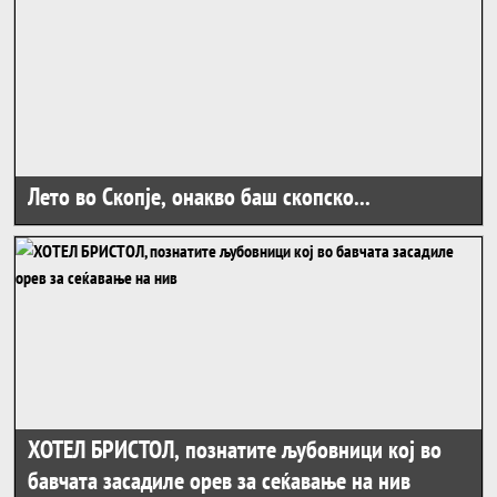
Лето во Скопје, онакво баш скопско...
ХОТЕЛ БРИСТОЛ, познатите љубовници кој во
бавчата засадиле орев за сеќавање на нив