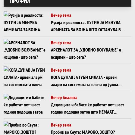
ПРОФИЛ
Вечер тема
Русија и реалноста: ПУТИН ЈА МЕНУВА
АРМИЈАТА ЗА ВОЈНА ШТО ОСТАНУВА БЕЗ
ФРОНТ
Вечер тема
АРСЕНАЛОТ ЗА „УДОБНО ВОЈУВАЊЕ“ е
исцрпен - што сега?
Вечер тема
КОГА ДУНАВ ЈА ГУБИ СИЛАТА - црвен
аларм на системската плоча од јужна
Германија до Црното Море...
Вечер Анализа
Дедовците и бабите ќе работат пет-шест
години подоцна затоа што НЕМААТ
ВНУЦИ ДА ГИ ЗАМЕНАТ
Вечер тема
Пробив во Сеута: МАРОКО, ЗОШТО?