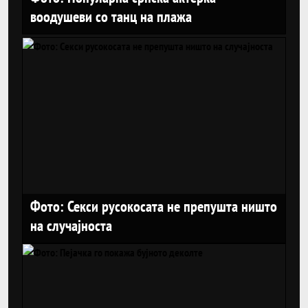
воодушеви со танц на плажа
Фото: Секси русокосата не препушта ништо
на случајноста