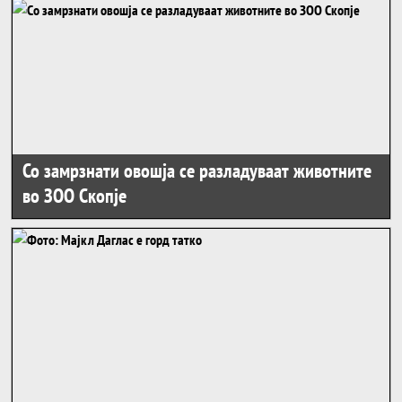
Со замрзнати овошја се разладуваат животните
во ЗОО Скопје