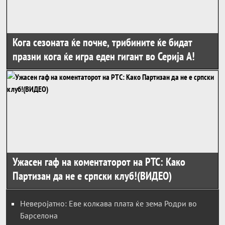
Кога сезоната ќе почне, трибините ќе бидат
празни кога ќе игра еден гигант во Серија А!
Ужасен гаф на коментаторот на РТС: Како
Партизан да не е српски клуб!(ВИДЕО)
Неверојатно: Еве колкава плата ќе зема Родри во
Барселона