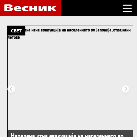
Open
Opening section
СВЕТ
Наредена итна евакуација на населението во