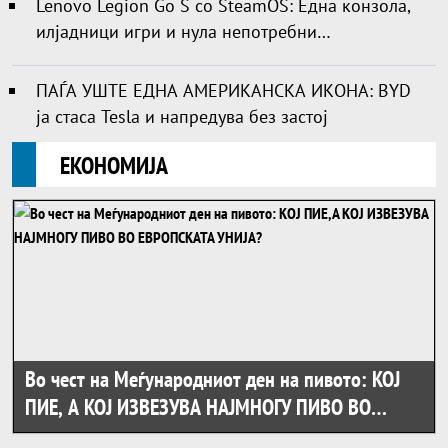
Lenovo Legion Go S со SteamOS: Една конзола,
илјадници игри и нула непотребни
компликации
ПАЃА УШТЕ ЕДНА АМЕРИКАНСКА ИКОНА: BYD
ја стаса Tesla и напредува без застој
ЕКОНОМИЈА
Во чест на Меѓународниот ден на пивото: КОЈ
ПИЕ, А КОЈ ИЗВЕЗУВА НАЈМНОГУ ПИВО ВО
ЕВРОПСКАТА УНИЈА?