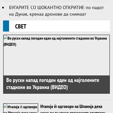
БУГАРИТЕ СО ШОКАНТНО ОТКРИТИЕ по падот
на Дунав, кренаа дронови да снимаат
СВЕТ
Во руски напад погоден еден од најголемите
стадиони во Украина (ВИДЕО)
Италија ѝ одговори на Шпанија дека
нема да ги укине граничните контроли