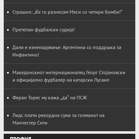
Страшно: „Ќе го разнесам Меси со четири бомби!“
Претепан фудбалски судија!
Дали е изненадување: Аргентина со поддршка за
Инфантино!
Македонскиот интернационалец Георг Стојановски
и официјално фудбалер на катарски Лусаил
Феран Торес му кажа „да“ на ПСЖ
Лидс плати рекордна сума за голманот на
Манчестер Сити