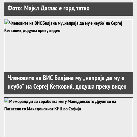
Фото: Мајкл Даглас е горд татко
Членовите на ВИС Билјана му „напраја да му е
неубо“ на Сергеј Ќетковиќ, додуша преку видео