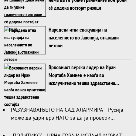
сè додека постојат ризици
Наредена итна евакуација на
населението во Јапонија, откажани
летови
Врховниот верски лидер на Иран
Моџтаба Хамнеи е наоѓа во
исклучително тешка здравствена
состојба
РАЗУЗНАВАЊЕТО НА САД АЛАРМИРА - Русија
може да удри врз НАТО за да ја провери
реакцијата на сојузниците
„ПОЛИТИКО“ - ЦРНА ГОРА И ИСЛАНД МОЖАТ