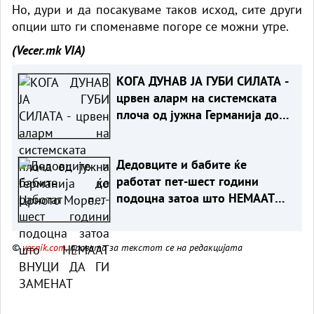
Но, дури и да посакуваме таков исход, сите други
опции што ги споменавме погоре се можни утре.
(Vecer.mk
VIA)
КОГА ДУНАВ ЈА ГУБИ СИЛАТА -
црвен аларм на системската
плоча од јужна Германија до
Црното Море...
Дедовците и бабите ќе
работат пет-шест години
подоцна затоа што НЕМААТ
ВНУЦИ ДА ГИ ЗАМЕНАТ
©
vesnik.com
, правата за текстот се на редакцијата