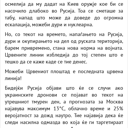
осмелија да му дадат на Киев оружје кое би се
насочило длабоко во Русија. Тоа се сметаше за
табу, напад што може да доведе до огромна
ескалација, можеби дури и нуклеарна.
Но, со текот на времето, напаѓањето на Русија,
дури и окупирањето на дел од руската територија,
барем привремено, стана нова норма на војната.
Црвените линии избледија до тој степен што е
тешко да се каже каде се тие денес.
Можеби Црвениот плоштад е последната црвена
линија!
Бидејќи Русија објави што ќе се случи ако
украинските дронови се појават во текот на
утрешниот тмурен ден, а прогнозата за Москва
најавува максимум 13°C, облачно време и 25%
веројатност за дожд наутро. Тие најавија дека ќе
следи насилна одмазда во која ќе ги таргетираат