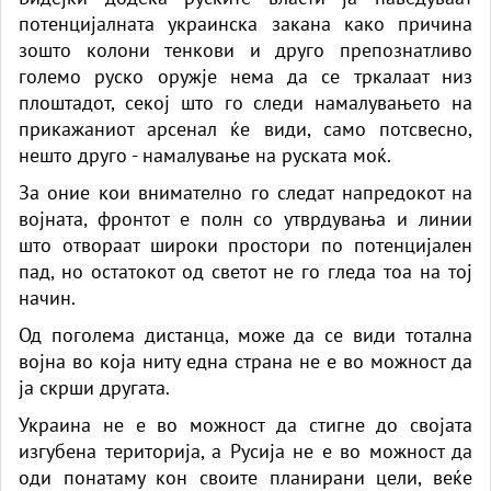
потенцијалната украинска закана како причина
зошто колони тенкови и друго препознатливо
големо руско оружје нема да се тркалаат низ
плоштадот, секој што го следи намалувањето на
прикажаниот арсенал ќе види, само потсвесно,
нешто друго - намалување на руската моќ.
За оние кои внимателно го следат напредокот на
војната, фронтот е полн со утврдувања и линии
што отвораат широки простори по потенцијален
пад, но остатокот од светот не го гледа тоа на тој
начин.
Од поголема дистанца, може да се види тотална
војна во која ниту една страна не е во можност да
ја скрши другата.
Украина не е во можност да стигне до својата
изгубена територија, а Русија не е во можност да
оди понатаму кон своите планирани цели, веќе