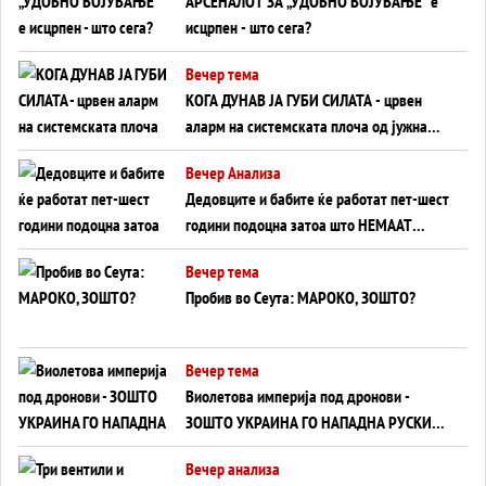
АРСЕНАЛОТ ЗА „УДОБНО ВОЈУВАЊЕ“ е
исцрпен - што сега?
Вечер тема
КОГА ДУНАВ ЈА ГУБИ СИЛАТА - црвен
аларм на системската плоча од јужна
Германија до Црното Море...
Вечер Анализа
Дедовците и бабите ќе работат пет-шест
години подоцна затоа што НЕМААТ
ВНУЦИ ДА ГИ ЗАМЕНАТ
Вечер тема
Пробив во Сеута: МАРОКО, ЗОШТО?
Вечер тема
Виолетова империја под дронови -
ЗОШТО УКРАИНА ГО НАПАДНА РУСКИОТ
WILDBERRIES
Вечер анализа