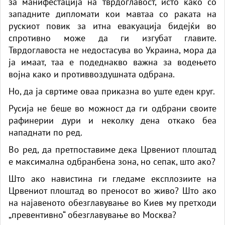
за манифестација на тврдоглавост, исто како со
западните дипломати кои мавтаа со раката на
рускиот повик за итна евакуација бидејќи во
спротивно може да ги изгубат главите.
Тврдоглавоста не недостасува во Украина, мора да
ја имаат, таа е подеднакво важна за водењето
војна како и противвоздушната одбрана.
Но, да ја свртиме оваа приказна во уште еден круг.
Русија не беше во можност да ги одбрани своите
рафинерии дури и неколку дена откако беа
нападнати по ред.
Во ред, да претпоставиме дека Црвениот плоштад
е максимална одбранбена зона, но сепак, што ако?
Што ако навистина ги гледаме експлозиите на
Црвениот плоштад во преносот во живо? Што ако
на најавеното обезглавување во Киев му претходи
„превентивно“ обезглавување во Москва?