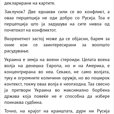
декларирани на картите.
Заклучок? Две еднакви сили се во конфликт, а
оваа перцепција не оди добро со Русија. Тоа е
перцепција што ја задушува на сите нивоа од
почетокот на конфликтот.
Вкоренетиот застој може да се објасни, барем за
оние кои се заинтересирани за воопшто
расудување.
Украина е земја на воени стероиди. Целата воена
волја на денешна Европа, но и на Америка, е
концентрирана во неа. Секако, не само волјата,
туку и огромните количини оружје, но во поширок
контекст, токму оваа волја е неопходна. Таа свесно
ја претвори Украина во максимално борбена
држава која повеќе не е способна да избере
поинаква судбина.
Точно, на крајот на краиштата, дури ни Русија