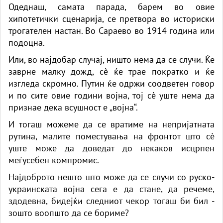
Одеднаш, самата парада, барем во овие
хипотетички сценарија, се претвора во историски
трогателен настан. Во Сараево во 1914 година или
подоцна.
Или, во најдобар случај, ништо нема да се случи. Ќе
заврне малку дожд, сè ќе трае пократко и ќе
изгледа скромно. Путин ќе одржи соодветен говор
и по сите овие години војна, тој сè уште нема да
признае дека всушност е „војна“.
И тогаш можеме да се вратиме на непријатната
рутина, малите поместувања на фронтот што сè
уште може да доведат до некаков исцрпен
меѓусебен компромис.
Најдоброто нешто што може да се случи со руско-
украинската војна сега е да стане, да речеме,
здодевна, бидејќи следниот чекор тогаш би бил -
зошто воопшто да се бориме?