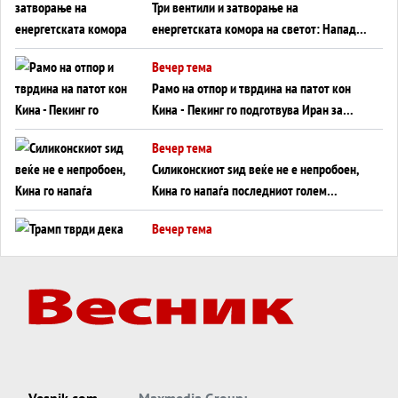
Три вентили и затворање на
енергетската комора на светот: Нападот
во Суец најавува глобален енергетски
Вечер тема
инфаркт?
Рамо на отпор и тврдина на патот кон
Кина - Пекинг го подготвува Иран за
американска копнена инвазија
Вечер тема
Силиконскиот ѕид веќе не е непробоен,
Кина го напаѓа последниот голем
монопол на Западот?
Вечер тема
Трамп тврди дека повторно „разговара“
со Иран - ваквите моменти се поопасни
од отворените закани
Вечер тема
ДЛАБОКО УДОЛУ: Сметководствените
трикови што го соборија ЕНРОН ги
применуваат гигантите за ВИ
Вечер тема
Vesnik.com
Maxmedia Group: