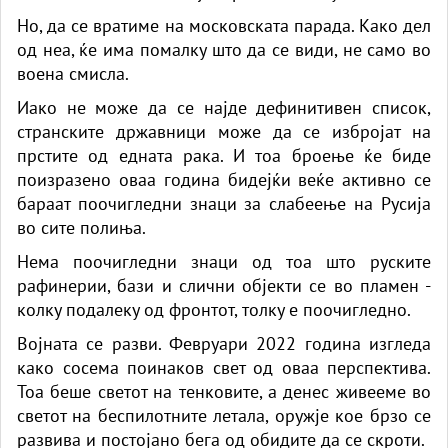
Но, да се вратиме на московската парада. Како дел
од неа, ќе има помалку што да се види, не само во
воена смисла.
Иако не може да се најде дефинитивен список,
странските државници може да се избројат на
прстите од едната рака. И тоа броење ќе биде
поизразено оваа година бидејќи веќе активно се
бараат поочигледни знаци за слабеење на Русија
во сите полиња.
Нема поочигледни знаци од тоа што руските
рафинерии, бази и слични објекти се во пламен -
колку подалеку од фронтот, толку е поочигледно.
Војната се разви. Февруари 2022 година изгледа
како сосема поинаков свет од оваа перспектива.
Тоа беше светот на тенковите, а денес живееме во
светот на беспилотните летала, оружје кое брзо се
развива и постојано бега од обидите да се скроти.