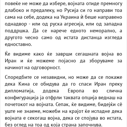
повеќе не може да избере, војната отиде премногу
длабоко и предалеку, но Русија си го направи тоа
сама на себе, додека на Украина ѝ беше направено
однадвор - или од руска агресија, или од западна
поддршка. Да се ​​нарече едното неморално, а
другото чесно само од истата дистанца изгледа
едноставно.
Ќе видиме како ќе заврши сегашната војна во
Иран и ќе можеме појасно да зборуваме за
начинот на одговорност.
Споредбите се незавидни, но може да се покаже
дека Кина се обидува да го спаси Иран преку
дипломатија, додека Европа во слична
конфигурација ја отфрли таквата опција веднаш на
почетокот на војната. Сепак, ќе видиме, бидејќи сè
уште не знаеме, можеби на крајот ќе испадне дека
војната е секогаш војна, дека се спојува во истата,
без оглед на тоа од која страна започнува.