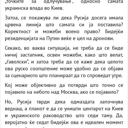
„точките за одлучување“, односно самата
украинска влада во Киев.
Затоа, се покажува ли дека Русија досега имала
црвена линија што самата си ја поставила?
Коректност и можеби воено право? Бидејќи
резиденцијата на Путин веќе е цел на дронови.
Секако, во ваква ситуација, не треба да се биде
ничиј застапник, освен можеби, како што велат,
„ѓаволски“, и затоа треба да се каже дека целото
ова руско соопштение може удобно да се објави
за сценариото што планираат да го спроведат утре.
Кој може објективно да потврди што точно се
појавило на небото над Москва, ако се појавило?
Но, Русија тврди дека одмаздата започнува
веднаш, а планот е да се уништи центарот на Киев
и украинското раководство што седи таму. Да,
веројатно ќе седат бидејќи ова е идеален момент