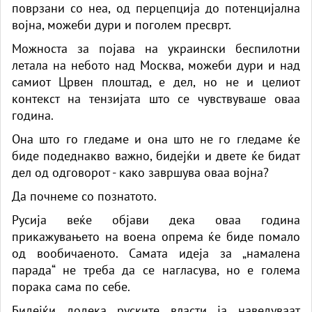
поврзани со неа, од перцепција до потенцијална
војна, можеби дури и поголем пресврт.
Можноста за појава на украински беспилотни
летала на небото над Москва, можеби дури и над
самиот Црвен плоштад, е дел, но не и целиот
контекст на тензијата што се чувствуваше оваа
година.
Она што го гледаме и она што не го гледаме ќе
биде подеднакво важно, бидејќи и двете ќе бидат
дел од одговорот - како завршува оваа војна?
Да почнеме со познатото.
Русија веќе објави дека оваа година
прикажувањето на воена опрема ќе биде помало
од вообичаеното. Самата идеја за „намалена
парада“ не треба да се нагласува, но е голема
порака сама по себе.
Бидејќи додека руските власти ја наведуваат