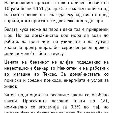
Националниот просек за галон обичен бензин на
10 јуни беше 4.151 долар. Ова е малку пониско од
мајските врвови, но сепак далеку над нивото пред
војната, кога просекот се движеше под 3 долари.
Белата куќа може да тврди дека тоа е привремен
шок. Но, за домаќинство кое мора да вози до
работа, да носи дете на училиште и да купува
храна во предградијата без сериозен јавен превоз,
„привремено“ е збор за луксуз.
Цената на бензинот не влијае подеднакво на
инвестициски банкар во Менхетен и на работник
во магацин во Тексас. За домаќинствата со
пониски и средни приходи, енергијата е услов за
живот.
Затоа податоците за реалните плати се особено
важни. Просечните часовни плати во САД
номинално се зголемија за 0,3% во мај, но
инфлацијата влијаеше врз тој раст. Во споредба со