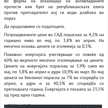
во форма на ескалација на антивладините
протести или бунт на републиканската елита
против претседателот кој ги води длабоко во
пораз.
Да продолжиме со податоците.
Потрошувачките цени во САД пораснаа за 4,2% на
годишно ниво во мај, по 3,8% во април. На
месечна основа, цените се зголемија за 0,5%.
Поважно: енергијата учествуваше со повеќе од
60% во вкупното месечно зголемување на цените.
Цените на енергијата пораснаа за 3,9% само во
мај, по 3,8% во април и дури 10,9% во март. Во мај
цената на бензинот порасна за 7% во споредба со
април, а дури и за 40,5% во споредба со
претходната година. Енергијата е поскапа за 23,5%
од пред една година.