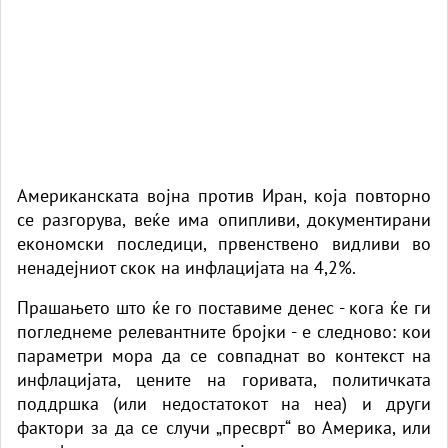
Американската војна против Иран, која повторно
се разгорува, веќе има опипливи, документирани
економски последици, првенствено видливи во
ненадејниот скок на инфлацијата на 4,2%.
Прашањето што ќе го поставиме денес - кога ќе ги
погледнеме релевантните бројки - е следново: кои
параметри мора да се совпаднат во контекст на
инфлацијата, цените на горивата, политичката
поддршка (или недостатокот на неа) и други
фактори за да се случи „пресврт“ во Америка, или