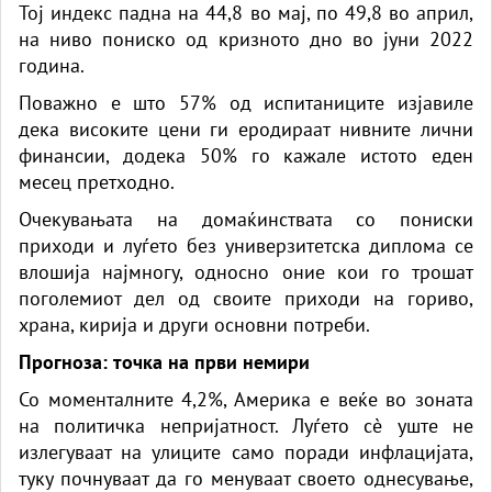
Тој индекс падна на 44,8 во мај, по 49,8 во април,
на ниво пониско од кризното дно во јуни 2022
година.
Поважно е што 57% од испитаниците изјавиле
дека високите цени ги еродираат нивните лични
финансии, додека 50% го кажале истото еден
месец претходно.
Очекувањата на домаќинствата со пониски
приходи и луѓето без универзитетска диплома се
влошија најмногу, односно оние кои го трошат
поголемиот дел од своите приходи на гориво,
храна, кирија и други основни потреби.
Прогноза: точка на први немири
Со моменталните 4,2%, Америка е веќе во зоната
на политичка непријатност. Луѓето сè уште не
излегуваат на улиците само поради инфлацијата,
туку почнуваат да го менуваат своето однесување,