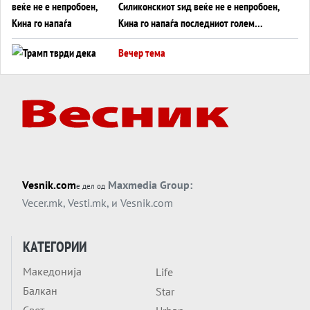
Силиконскиот ѕид веќе не е непробоен,
Кина го напаѓа последниот голем
монопол на Западот?
Вечер тема
Трамп тврди дека повторно „разговара“
со Иран - ваквите моменти се поопасни
од отворените закани
Вечер тема
ДЛАБОКО УДОЛУ: Сметководствените
трикови што го соборија ЕНРОН ги
применуваат гигантите за ВИ
Вечер тема
Vesnik.com
Maxmedia Group:
е дел од
АТОМСКО ДОМИНО НА БЛИСКИОТ
Vecer.mk
,
Vesti.mk
, и
Vesnik.com
ИСТОК
Вечер тема
КАТЕГОРИИ
ОД ШАХЕД ДО СВЕТСКА ВОЈНА?
Македонија
Life
Обвинувањето кон Русија го поврзува
Балкан
Блискиот Исток со украинското бојно
Star
Тема
поле?
Свет