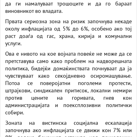
да ги намалуваат трошоците и да го бараат
виновникот во владата.
Првата сериозна зона на ризик започнува некаде
околу инфлацијата од 5% до 6%, особено ако тој
раст доаѓа од гас, храна, кирија и комунални
услуги.
Ова е нивото на кое војната повеќе не може да се
претставува само како проблем на надворешната
политика, бидејќи домаќинствата почнуваат да ја
чувствуваат како секојдневно осиромашување.
Потоа се поверојатни поголеми протести,
штрајкови, синдикален притисок, локални немири
против цените на горивата, гнев кон
администрацијата и поексплозивни политички
собири.
Зоната на вистинска социјална ескалација
започнува ако инфлацијата се движи кон 7% или