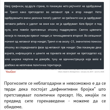
Овој графикон, од друга страна, го покажува нето рејтингот на одобрување
на Трамп како претседател во неговиот прв и втор мандат. Нето
одобрувањето значи разлика помеѓу уделот на граѓаните кои ја одобруваат
неговата работа и уделот на оние кои не ја одобруваат. Кога бројот е под
нула, има повеќе противници отколку поддржувачи. Светло црвената
линија го покажува првиот мандат, а темноцрвената вториот. Во сегашниот
момент од неговиот втор мандат, Трамп е на околу -25, значително пониско
отколку во споредливата фаза од неговиот прв мандат. Ова покажува дека
војната, инфлацијата и цените на горивата не влијаат на претседател кој
има широка маргина на доверба, туку на администрација која веќе е
длабоко на негативна политичка територија.
Прогнозите се неблагодарни и невозможно е да се
тврди дека постојат „дефинитивни бројки“ што
претставуваат политички пресврт. Но, имајќи ги
предвид сите горенаведени - можеме да се
обидеме.