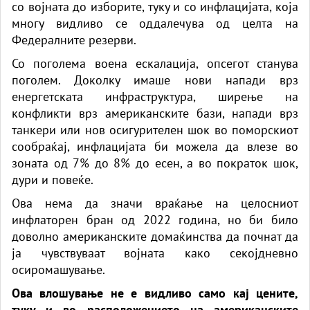
со војната до изборите, туку и со инфлацијата, која
многу видливо се оддалечува од целта на
Федералните резерви.
Со поголема воена ескалација, опсегот станува
поголем. Доколку имаше нови напади врз
енергетската инфраструктура, ширење на
конфликти врз американските бази, напади врз
танкери или нов осигурителен шок во поморскиот
сообраќај, инфлацијата би можела да влезе во
зоната од 7% до 8% до есен, а во пократок шок,
дури и повеќе.
Ова нема да значи враќање на целосниот
инфлаторен бран од 2022 година, но би било
доволно американските домаќинства да почнат да
ја чувствуваат војната како секојдневно
осиромашување.
Ова влошување не е видливо само кај цените,
туку и во расположението на американските