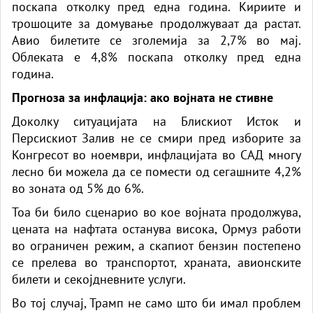
поскапа отколку пред една година. Кириите и
трошоците за домување продолжуваат да растат.
Авио билетите се зголемија за 2,7% во мај.
Облеката е 4,8% поскапа отколку пред една
година.
Прогноза за инфлација: ако војната не стивне
Доколку ситуацијата на Блискиот Исток и
Персискиот Залив не се смири пред изборите за
Конгресот во ноември, инфлацијата во САД многу
лесно би можела да се помести од сегашните 4,2%
во зоната од 5% до 6%.
Тоа би било сценарио во кое војната продолжува,
цената на нафтата останува висока, Ормуз работи
во ограничен режим, а скапиот бензин постепено
се прелева во транспортот, храната, авионските
билети и секојдневните услуги.
Во тој случај, Трамп не само што би имал проблем