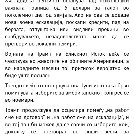
8%, додека бензинот останува над психолошки
важната граница од 5 долари за галон во
поголемиот дел од земјата. Ако на ова се додаде
нова воена ескалација, поскапи кредити, пад на
берзата, отпуштања или видливи прекини во
снабдувањето, незадоволството може да се
претвори во локални немири.
Војната на Трамп на Блискиот Исток веќе се
чувствува во животите на обичните Американци, а
во наредните месеци тој притисок веројатно ќе
биде уште посилен.
Трендот веќе го потврдува ова. Јуни исто така брзо
поминува, а изборите за американскиот конгрес се
во ноември.
Трамп продолжува да осцилира помеѓу „на работ
сме на договор“ и „на работ сме на ескалација“, и
во тој тон би можел да се соочи со изборите, кои,
доколку се претворат во лоши вести за