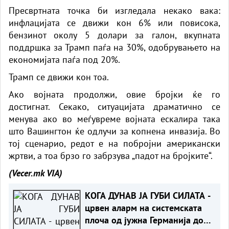
Пресвртната точка би изгледала некако вака:
инфлацијата се движи кон 6% или повисока,
бензинот околу 5 долари за галон, вкупната
поддршка за Трамп паѓа на 30%, одобрувањето на
економијата паѓа под 20%.
Трамп се движи кон тоа.
Ако војната продолжи, овие бројки ќе го
достигнат. Секако, ситуацијата драматично се
менува ако во меѓувреме војната ескалира така
што Вашингтон ќе одлучи за копнена инвазија. Во
тој сценарио, редот е на побројни американски
жртви, а тоа брзо го забрзува „падот на бројките“.
(Vecer.mk
VIA)
КОГА ДУНАВ ЈА ГУБИ СИЛАТА -
црвен аларм на системската
плоча од јужна Германија до