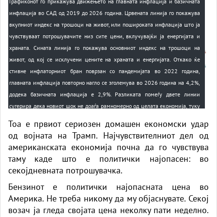
Графиконот го прикажува движењето на главната инфлација и базичната
инфлација во САД од 2019 до 2026 година. Црвената линија го покажува
вкупниот индекс на трошоци на живот, или пошироката инфлација што ја
чувствуваат потрошувачите низ сите цени, вклучувајќи ја енергијата и
храната. Сината линија го покажува основниот индекс на трошоци на
живот, од кој се исклучени цените на храната и енергијата. Откако ќе
стивне инфлаторниот бран поврзан со пандемијата во 2022 година,
главната инфлација повторно нагло се зголемува во 2026 година на 4,2%,
додека базичната инфлација е 2,9%. Разликата помеѓу двете линии
сугерира дека новиот шок не доаѓа рамномерно од целата економија, туку
првенствено од трошоците за енергија, гориво и транспорт кои се
Тоа е првиот сериозен домашен економски удар
чувствителни на војна. Двете стапки остануваат над целта од 2% на
од војната на Трамп. Најчувствителниот дел од
Федералните резерви.
американската економија почна да го чувствува
таму каде што е политички најопасен: во
секојдневната потрошувачка.
Бензинот е политички најопасната цена во
Америка. Не треба никому да му објаснувате. Секој
возач ја гледа својата цена неколку пати неделно.