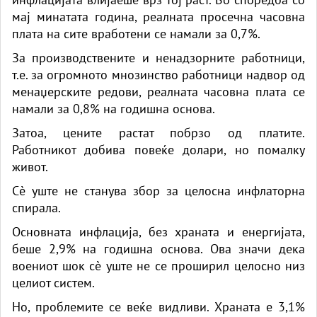
мај минатата година, реалната просечна часовна
плата на сите вработени се намали за 0,7%.
За производствените и ненадзорните работници,
т.е. за огромното мнозинство работници надвор од
менаџерските редови, реалната часовна плата се
намали за 0,8% на годишна основа.
Затоа, цените растат побрзо од платите.
Работникот добива повеќе долари, но помалку
живот.
Сè уште не станува збор за целосна инфлаторна
спирала.
Основната инфлација, без храната и енергијата,
беше 2,9% на годишна основа. Ова значи дека
воениот шок сè уште не се проширил целосно низ
целиот систем.
Но, проблемите се веќе видливи. Храната е 3,1%