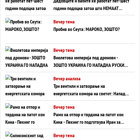
Дедовците и бабите ќе работат пет-шест
години подоцна затоа што НЕМААТ
ВНУЦИ ДА ГИ ЗАМЕНАТ
Вечер тема
Пробив во Сеута: МАРОКО, ЗОШТО?
Вечер тема
Виолетова империја под дронови -
ЗОШТО УКРАИНА ГО НАПАДНА РУСКИОТ
WILDBERRIES
Вечер анализа
Три вентили и затворање на
енергетската комора на светот: Нападот
во Суец најавува глобален енергетски
Вечер тема
инфаркт?
Рамо на отпор и тврдина на патот кон
Кина - Пекинг го подготвува Иран за
американска копнена инвазија
Вечер тема