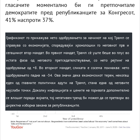
гласачите моментално би ги претпочитале
демократите пред републиканците за Конгресот,
41% наспроти 37%.
Графиконот го прикажува нето одобрувањето за начинот на кој Трамп се
справува со економијата, споредувајќи хронолошки го неговиот прв и
сегашниот втор мандат. Во првиот мандат, Трамп сè уште беше во плус во
истата фаза од неговото претседателствување, со нето рејтинг на
одобрување од +8. Во вториот мандат, сликата е сосема поинаква: нето
одобрувањето падна на -34. Ова значи дека економскиот терен, некогаш
еден од главните политички адути на Трамп, стана една од неговите
најслаби точки. Доколку инфлацијата и цените на горивата дополнително
се влошат поради војната, тој негативен тренд би можел да се претвори во
директна изборна закана за републиканците.