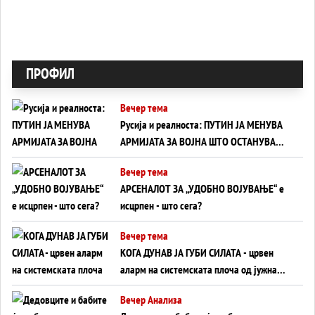
ПРОФИЛ
Вечер тема
Русија и реалноста: ПУТИН ЈА МЕНУВА
АРМИЈАТА ЗА ВОЈНА ШТО ОСТАНУВА
БЕЗ ФРОНТ
Вечер тема
АРСЕНАЛОТ ЗА „УДОБНО ВОЈУВАЊЕ“ е
исцрпен - што сега?
Вечер тема
КОГА ДУНАВ ЈА ГУБИ СИЛАТА - црвен
аларм на системската плоча од јужна
Германија до Црното Море...
Вечер Анализа