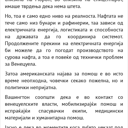
имаше тврдења дека нема штета.
Но, тоа е само едно ниво на реалноста. Нафтата не
тече само низ бунари и рафинерии, таа зависи од
електричната енергија, логистиката и способноста
на државата да го координира системот.
Продолжените прекини на електричната енергија
би можеле да го погодат производството на
сурова нафта, а тоа е повеќе од технички проблем
за Венецуела.
Затоа американската најава за помош е во исто
време неопходна, човечки секако пожелна, но и
политички непријатна.
Вашингтон соопшти дека е во контакт со
венецуелските власти, мобилизирајќи помош и
испраќајќи спасувачки екипи, медицински
материјали и хуманитарна помош.
Јасно е дека во моментите кога луѓето чекаат под