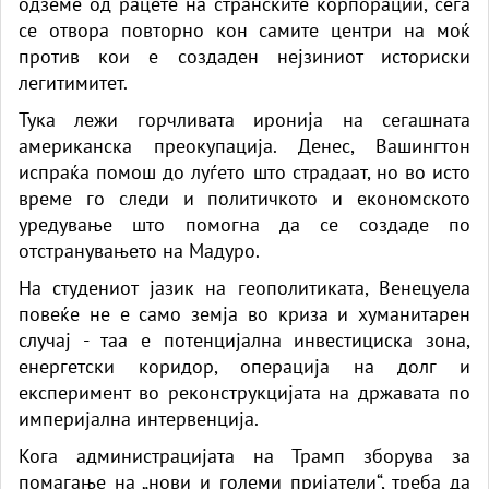
одземе од рацете на странските корпорации, сега
се отвора повторно кон самите центри на моќ
против кои е создаден нејзиниот историски
легитимитет.
Тука лежи горчливата иронија на сегашната
американска преокупација. Денес, Вашингтон
испраќа помош до луѓето што страдаат, но во исто
време го следи и политичкото и економското
уредување што помогна да се создаде по
отстранувањето на Мадуро.
На студениот јазик на геополитиката, Венецуела
повеќе не е само земја во криза и хуманитарен
случај - таа е потенцијална инвестициска зона,
енергетски коридор, операција на долг и
експеримент во реконструкцијата на државата по
империјална интервенција.
Кога администрацијата на Трамп зборува за
помагање на „нови и големи пријатели“, треба да