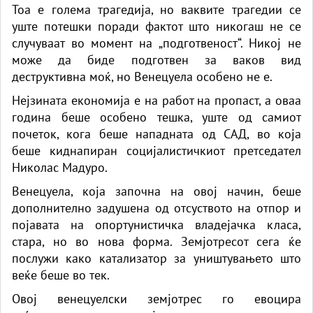
Тоа е голема трагедија, но ваквите трагедии се
уште потешки поради фактот што никогаш не се
случуваат во момент на „подготвеност“. Никој не
може да биде подготвен за ваков вид
деструктивна моќ, но Венецуела особено не е.
Нејзината економија е на работ на пропаст, а оваа
година беше особено тешка, уште од самиот
почеток, кога беше нападната од САД, во која
беше киднапиран социјалистичкиот претседател
Николас Мадуро.
Венецуела, која започна на овој начин, беше
дополнително задушена од отсуството на отпор и
појавата на опортунистичка владејачка класа,
стара, но во нова форма. Земјотресот сега ќе
послужи како катализатор за уништувањето што
веќе беше во тек.
Овој венецуелски земјотрес го евоцира