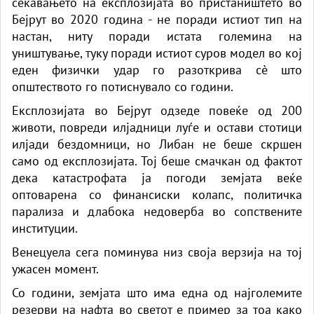
сеќавањето на експлозијата во пристаништето во
Бејрут во 2020 година - не поради истиот тип на
настан, ниту поради истата големина на
уништување, туку поради истиот суров модел во кој
еден физички удар го разоткрива сè што
општеството го потиснувало со години.
Експлозијата во Бејрут одзеде повеќе од 200
животи, повреди илјадници луѓе и остави стотици
илјади бездомници, но Либан не беше скршен
само од експлозијата. Тој беше смачкан од фактот
дека катастрофата ја погоди земјата веќе
оптоварена со финансиски колапс, политичка
парализа и длабока недоверба во сопствените
институции.
Венецуела сега поминува низ своја верзија на тој
ужасен момент.
Со години, земјата што има една од најголемите
резерви на нафта во светот е пример за тоа како