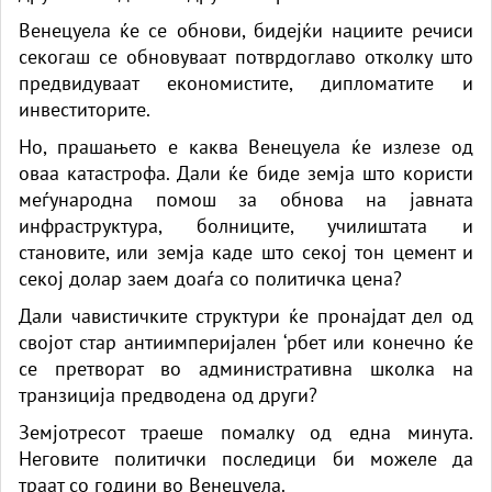
Венецуела ќе се обнови, бидејќи нациите речиси
секогаш се обновуваат потврдоглаво отколку што
предвидуваат економистите, дипломатите и
инвеститорите.
Но, прашањето е каква Венецуела ќе излезе од
оваа катастрофа. Дали ќе биде земја што користи
меѓународна помош за обнова на јавната
инфраструктура, болниците, училиштата и
становите, или земја каде што секој тон цемент и
секој долар заем доаѓа со политичка цена?
Дали чавистичките структури ќе пронајдат дел од
својот стар антиимперијален ‘рбет или конечно ќе
се претворат во административна школка на
транзиција предводена од други?
Земјотресот траеше помалку од една минута.
Неговите политички последици би можеле да
траат со години во Венецуела.