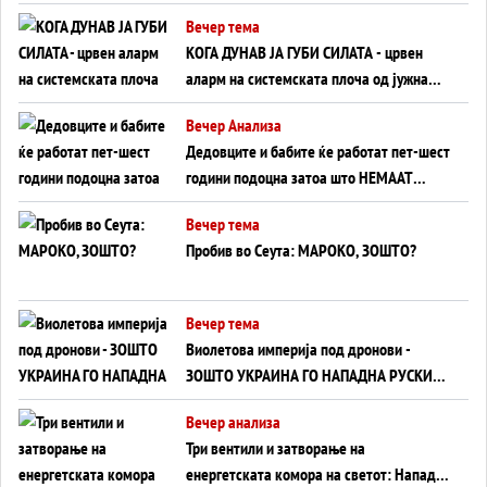
Вечер тема
КОГА ДУНАВ ЈА ГУБИ СИЛАТА - црвен
аларм на системската плоча од јужна
Германија до Црното Море...
Вечер Анализа
Дедовците и бабите ќе работат пет-шест
години подоцна затоа што НЕМААТ
ВНУЦИ ДА ГИ ЗАМЕНАТ
Вечер тема
Пробив во Сеута: МАРОКО, ЗОШТО?
Вечер тема
Виолетова империја под дронови -
ЗОШТО УКРАИНА ГО НАПАДНА РУСКИОТ
WILDBERRIES
Вечер анализа
Три вентили и затворање на
енергетската комора на светот: Нападот