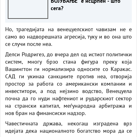
ВОЈУВАЊЕ“ е исцрпен - што
сега?
Но, трагедијата на венецуелскиот чавизам не е
само во надворешната агресија, туку и во она што
се случи после неа.
Делси Родригез, до вчера дел од истиот политички
систем, многу брзо стана фигура преку која
Вашингтон ги нормализира односите со Каракас.
САД ги укинаа санкциите против неа, отворија
простор за работа со американски компании и
инвеститори, а под нејзино водство, Венецуела
почна да го нуди нафтениот и рударскиот сектор
на странски капитал, меѓународна арбитража и
нов бран на финансиски надзор.
Чавeстичната држава, некогаш изградена врз
идејата дека националното богатство мора да се