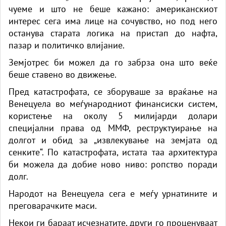
чуеме и што не беше кажано: американскиот
интерес сега има лице на сочувство, но под него
останува старата логика на пристап до нафта,
пазар и политичко влијание.
Земјотрес би можел да го забрза она што веќе
беше ставено во движење.
Пред катастрофата, се зборуваше за враќање на
Венецуела во меѓународниот финансиски систем,
користење на околу 5 милијарди долари
специјални права од ММФ, реструктуирање на
долгот и обид за „извлекување на земјата од
сенките“. По катастрофата, истата таа архитектура
би можела да добие ново ниво: ропство поради
долг.
Народот на Венецуела сега е меѓу урнатините и
преговарачките маси.
Некои ги бараат исчезнатите, други го проценуваат