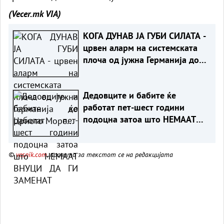
(Vecer.mk
VIA)
КОГА ДУНАВ ЈА ГУБИ СИЛАТА -
црвен аларм на системската
плоча од јужна Германија до
Црното Море...
Дедовците и бабите ќе
работат пет-шест години
подоцна затоа што НЕМААТ
ВНУЦИ ДА ГИ ЗАМЕНАТ
©
vesnik.com
, правата за текстот се на редакцијата