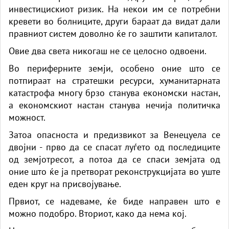
инвестицискиот ризик. На некои им се потребни
кревети во болниците, други бараат да видат дали
правниот систем доволно ќе го заштити капиталот.
Овие два света никогаш не се целосно одвоени.
Во периферните земји, особено оние што се
потпираат на стратешки ресурси, хуманитарната
катастрофа многу брзо станува економски настан,
а економскиот настан станува нечија политичка
можност.
Затоа опасноста и предизвикот за Венецуела се
двојни - прво да се спасат луѓето од последиците
од земјотресот, а потоа да се спаси земјата од
оние што ќе ја претворат реконструкцијата во уште
еден круг на присвојување.
Првиот, се надеваме, ќе биде направен што е
можно подобро. Вториот, како да нема кој.