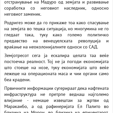
отстранување на Мадуро од земјата и развивање
соработка со неговиот наследник, односно
неговиот заменик.
Родригез може да го прикаже тоа како спасување
на земјата во тешка ситуација, но многумина не го
гледаат така, туку како големо политичко
предавство на венецуелската револуција и
враќање на неоколонијалните односи со САД.
Земјотресот сега ја ескалира целата таа веќе
постоечка реалност. Тој не ја погоди економијата
што стоеше на нозе, туку економијата што веќе
лежеше на операционата маса и чии органи само
беа крадени.
Првичните информации сугерираат дека нафтената
инфраструктура не претрпе веднаш најголемо
влијание - немаше извештаи за жртви од
Маракаибо, а од рафинеријата Ел Палито во
близина на Морон, во близина на епицентарот,