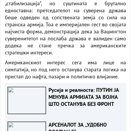
„стабилизација“, но суштината е брутално
едноставна: претседателот на суверена држава
беше одведен од сопствената земја со сила на
странска армија. Тоа е империјален гест во својата
најчиста форма, демонстрација дека за Вашингтон
суверенитетот на послаба држава е валиден само
додека не стане пречка за американските
стратешки интереси.
Американскиот интерес сега има лице на
симпатија, но под него останува старата логика на
пристап до нафта, пазари и политичко влијание.
Русија и реалноста: ПУТИН ЈА
МЕНУВА АРМИЈАТА ЗА ВОЈНА
ШТО ОСТАНУВА БЕЗ ФРОНТ
АРСЕНАЛОТ ЗА „УДОБНО