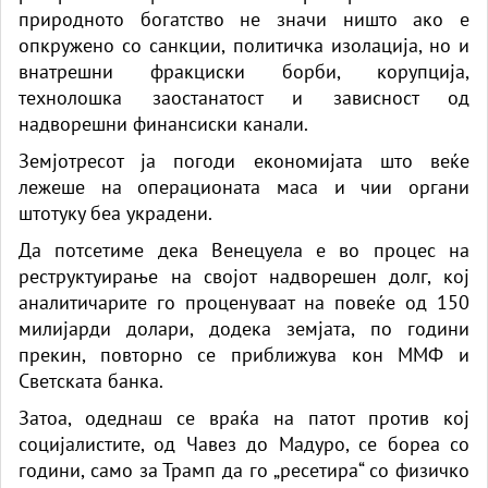
природното богатство не значи ништо ако е
опкружено со санкции, политичка изолација, но и
внатрешни фракциски борби, корупција,
технолошка заостанатост и зависност од
надворешни финансиски канали.
Земјотресот ја погоди економијата што веќе
лежеше на операционата маса и чии органи
штотуку беа украдени.
Да потсетиме дека Венецуела е во процес на
реструктуирање на својот надворешен долг, кој
аналитичарите го проценуваат на повеќе од 150
милијарди долари, додека земјата, по години
прекин, повторно се приближува кон ММФ и
Светската банка.
Затоа, одеднаш се враќа на патот против кој
социјалистите, од Чавез до Мадуро, се бореа со
години, само за Трамп да го „ресетира“ со физичко