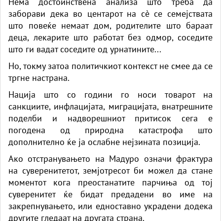
Нема достоинствена анализа што треба да
заборави дека во центарот на сè се семејствата
што повеќе немаат дом, родителите што бараат
деца, лекарите што работат без одмор, соседите
што ги вадат соседите од урнатините...
Но, токму затоа политичкиот контекст не смее да се
тргне настрана.
Нација што со години го носи товарот на
санкциите, инфлацијата, миграцијата, внатрешните
поделби и надворешниот притисок сега е
погодена од природна катастрофа што
дополнително ќе ја ослабне нејзината позиција.
Ако отстранувањето на Мадуро означи фрактура
на суверенитетот, земјотресот би можел да стане
моментот кога преостанатите парчиња од тој
суверенитет ќе бидат предадени во име на
закрепнувањето, или едноставно украдени додека
другите гледаат на другата страна.