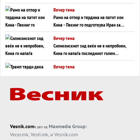
во Суец најавува глобален енергетски
Вечер тема
инфаркт?
Рамо на отпор и тврдина на патот кон
Кина - Пекинг го подготвува Иран за
американска копнена инвазија
Вечер тема
Силиконскиот ѕид веќе не е непробоен,
Кина го напаѓа последниот голем
монопол на Западот?
Вечер тема
Трамп тврди дека повторно „разговара“
со Иран - ваквите моменти се поопасни
од отворените закани
Вечер тема
ДЛАБОКО УДОЛУ: Сметководствените
трикови што го соборија ЕНРОН ги
применуваат гигантите за ВИ
Вечер тема
Vesnik.com
Maxmedia Group:
е дел од
АТОМСКО ДОМИНО НА БЛИСКИОТ
Vecer.mk
,
Vesti.mk
, и
Vesnik.com
ИСТОК