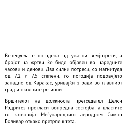
Венецуела е погодена од ужасни земјотреси, а
бројот на жртви ќе биде објавен во наредните
часови и денови. Два силни потреси, со магнитуда
од 7,2 и 7,5 степени, го погодија подрачјето
западно од Каракас, уривајќи згради во главниот
град и околните региони.
Вршителот на должноста претседател Делси
Родригез прогласи вонредна состојба, а властите
го затворија Меѓународниот аеродром Симон
Боливар откако претрпе штета.