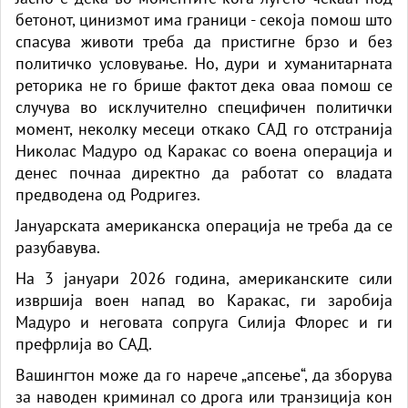
бетонот, цинизмот има граници - секоја помош што
спасува животи треба да пристигне брзо и без
политичко условување. Но, дури и хуманитарната
реторика не го брише фактот дека оваа помош се
случува во исклучително специфичен политички
момент, неколку месеци откако САД го отстранија
Николас Мадуро од Каракас со воена операција и
денес почнаа директно да работат со владата
предводена од Родригез.
Јануарската американска операција не треба да се
разубавува.
На 3 јануари 2026 година, американските сили
извршија воен напад во Каракас, ги заробија
Мадуро и неговата сопруга Силија Флорес и ги
префрлија во САД.
Вашингтон може да го нарече „апсење“, да зборува
за наводен криминал со дрога или транзиција кон