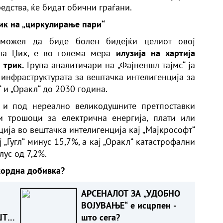
редства, ќе бидат обични граѓани.
рик на „циркулирање пари“
можел да биде болен бидејќи целиот овој
на Џих, е во голема мера
илузија на хартија
 трик.
Група аналитичари на „Фајненшл тајмс“ ја
 инфраструктурата за вештачка интелигенција за
а“ и „Оракл“ до 2030 година.
 и под нереално великодушните претпоставки
 трошоци за електрична енергија, плати или
ија во вештачка интелигенција кај „Мајкрософт“
 „Гугл“ минус 15,7%, а кај „Оракл“ катастрофални
лус од 7,2%.
екордна добивка?
АРСЕНАЛОТ ЗА „УДОБНО
ВОЈУВАЊЕ“ е исцрпен -
ШТО
што сега?