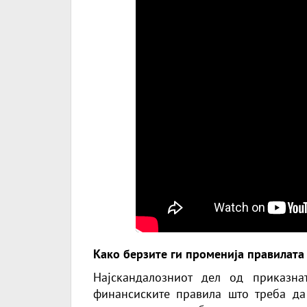
Како берзите ги променија правилата 
Најскандалозниот дел од приказна
финансиските правила што треба да