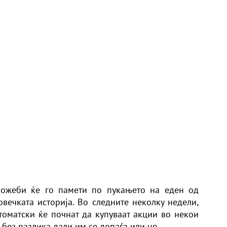
можеби ќе го памети по пукањето на еден од
вечката историја. Во следните неколку недели,
оматски ќе почнат да купуваат акции во некои
без разлика дали им се допаѓа или не.