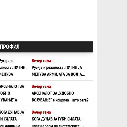
ПРОФИЛ
Вечер тема
Русија и реалноста: ПУТИН ЈА
МЕНУВА АРМИЈАТА ЗА ВОЈНА
ШТО ОСТАНУВА БЕЗ ФРОНТ
Вечер тема
АРСЕНАЛОТ ЗА „УДОБНО
ВОЈУВАЊЕ“ е исцрпен - што сега?
Вечер тема
КОГА ДУНАВ ЈА ГУБИ СИЛАТА -
црвен аларм на системската