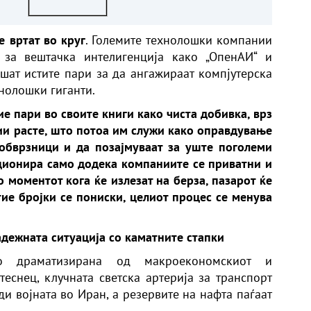
Т
е вртат во круг
. Големите технолошки компании
 за вештачка интелигенција како „ОпенАИ“ и
ошат истите пари за да ангажираат компјутерска
хнолошки гиганти.
е пари во своите книги како чиста добивка, врз
ции расте, што потоа им служи како оправдување
обврзници и да позајмуваат за уште поголеми
ционира само додека компаниите се приватни и
о моментот кога ќе излезат на берза, пазарот ќе
тие бројки се пониски, целиот процес се менува
адежната ситуација со каматните стапки
но драматизирана од макроекономскиот и
теснец, клучната светска артерија за транспорт
ди војната во Иран, а резервите на нафта паѓаат