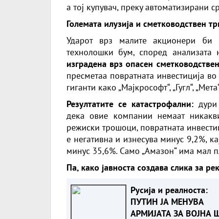
а тој купувач, преку автоматизирани с
Големата илузија и сметководствен т
Ударот врз малите акционери би 
технолошки бум, според анализата 
изградена врз опасен сметководствен
пресметаа повратната инвестиција во
гиганти како „Мајкрософт“, „Гугл“, „Мет
Резултатите се катастрофални:
дури
дека овие компании немаат никакви
режиски трошоци, повратната инвестиц
е негативна и изнесува минус 9,2%, кај
минус 35,6%. Само „Амазон“ има мал п
Па, како јавноста создава слика за р
Русија и реалноста:
ПУТИН ЈА МЕНУВА
АРМИЈАТА ЗА ВОЈНА 