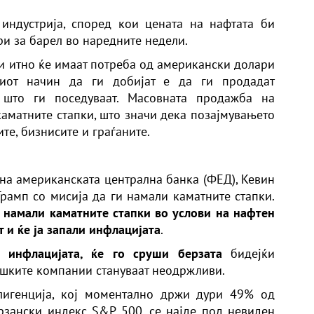
индустрија, според кои цената на нафтата би
и за барел во наредните недели.
чки итно ќе имаат потреба од американски долари
зиот начин да ги добијат е да ги продадат
 што ги поседуваат. Масовната продажба на
каматните стапки, што значи дека позајмувањето
те, бизнисите и граѓаните.
 на американската централна банка (ФЕД), Кевин
рамп со мисија да ги намали каматните стапки.
и намали каматните стапки во услови на нафтен
т и ќе ја запали инфлацијата
.
 инфлацијата, ќе го сруши берзата
бидејќи
ошките компании стануваат неодржливи.
лигенција, кој моментално држи дури 49% од
рзански индекс S&P 500, се најде под невиден