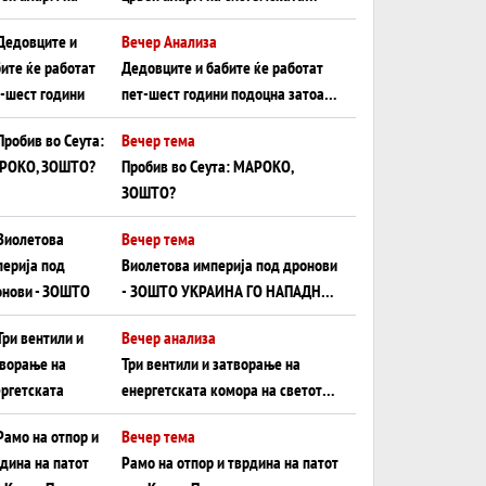
плоча од јужна Германија до
Вечер Анализа
Црното Море...
Дедовците и бабите ќе работат
пет-шест години подоцна затоа
што НЕМААТ ВНУЦИ ДА ГИ
Вечер тема
ЗАМЕНАТ
Пробив во Сеута: МАРОКО,
ЗОШТО?
Вечер тема
Виолетова империја под дронови
- ЗОШТО УКРАИНА ГО НАПАДНА
РУСКИОТ WILDBERRIES
Вечер анализа
Три вентили и затворање на
енергетската комора на светот:
Нападот во Суец најавува
Вечер тема
глобален енергетски инфаркт?
Рамо на отпор и тврдина на патот