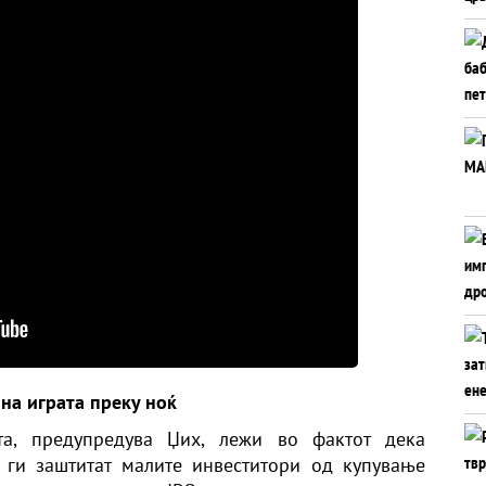
на играта преку ноќ
та, предупредува Џих, лежи во фактот дека
 ги заштитат малите инвеститори од купување