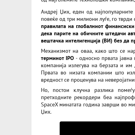
Андреј Џих, еден од најпопуларните 
повеќе од три милиони луѓе, го тврди 
правилата на глобалниот финансиски
дека парите на обичните штедачи ав
вештачка интелигенција (ВИ) без да п
Механизмот на оваа, како што се на
терминот IPO
- односно првата јавна
компанија излегува на берзата и им 
Првата во низата компании што изле
вредност се проценува на неверојатни
Но, постои клучна разлика помеѓ
претходните рекордери беа најпроф
SpaceX минатата година заврши во ми
Џих.