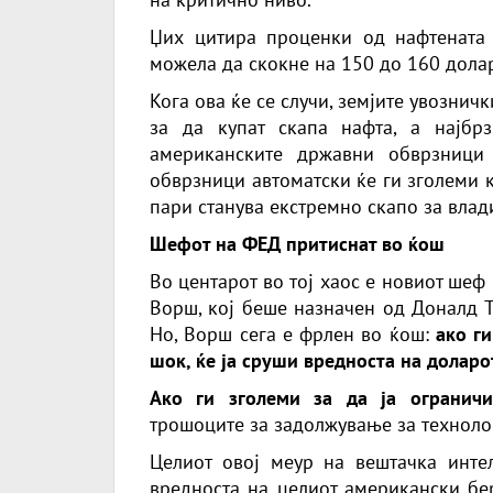
Џих цитира проценки од нафтената 
можела да скокне на 150 до 160 долар
Кога ова ќе се случи, земјите увозни
за да купат скапа нафта, а најбр
американските државни обврзници
обврзници автоматски ќе ги зголеми 
пари станува екстремно скапо за влади
Шефот на ФЕД притиснат во ќош
Во центарот во тој хаос е новиот шеф
Ворш, кој беше назначен од Доналд Т
Но, Ворш сега е фрлен во ќош:
ако г
шок, ќе ја сруши вредноста на доларо
Ако ги зголеми за да ја ограничи
трошоците за задолжување за технол
Целиот овој меур на вештачка инте
вредноста на целиот американски бе