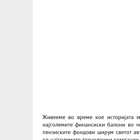
Живееме во време кое историјата 
најголемите финансиски балони во чо
пензиските фондови ширум светот авт
од најголемите технолошки компании, 