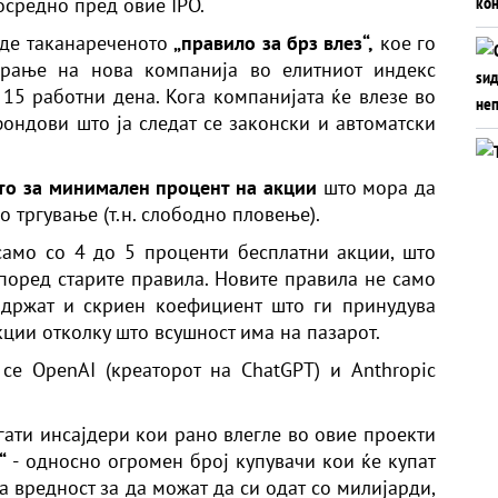
средно пред овие IPO.
еде таканареченото
„правило за брз влез“,
кое го
ирање на нова компанија во елитниот индекс
5 работни дена. Кога компанијата ќе влезе во
фондови што ја следат се законски и автоматски
то за минимален процент на акции
што мора да
о тргување (т.н. слободно пловење).
само со 4 до 5 проценти бесплатни акции, што
поред старите правила. Новите правила не само
содржат и скриен коефициент што ги принудува
кции отколку што всушност има на пазарот.
се OpenAI (креаторот на ChatGPT) и Anthropic
гати инсајдери кои рано влегле во овие проекти
“
- односно огромен број купувачи кои ќе купат
а вредност за да можат да си одат со милијарди,