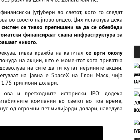
финансиски јутјубери во светот, кого го следат
ова во своето најново видео. Џих истакнува дека
 систем се тивко препишани за да се обезбеди
томатски финансираат скапа инфраструктура за
рашаат никого.
рекува, тивка кражба на капитал
се врти околу
 понуда на акции, што е моментот кога приватна
дозволува на сите да ги купат нејзините акции.
гуваат на јавна е SpaceX на Елон Маск, чија
 1,75 трилиони долари.
у ова и претходните историски IPO: додека
итабилните компании во светот во тоа време,
нус од огромни пет милијарди долари, наведува