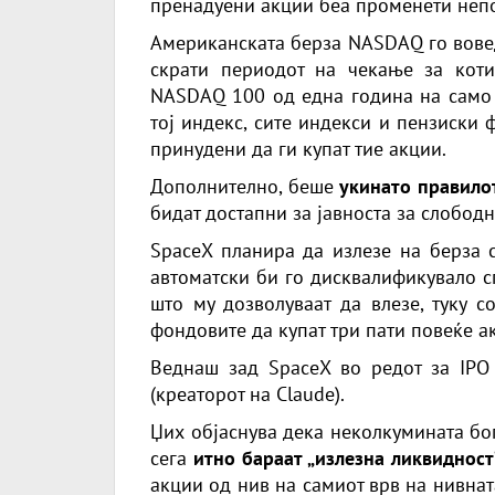
пренадуени акции беа променети непо
Американската берза NASDAQ го вов
скрати периодот на чекање за кот
NASDAQ 100 од една година на само 1
тој индекс, сите индекси и пензиски 
принудени да ги купат тие акции.
Дополнително, беше
укинато правило
бидат достапни за јавноста за слободн
SpaceX планира да излезе на берза 
автоматски би го дисквалификувало с
што му дозволуваат да влезе, туку 
фондовите да купат три пати повеќе а
Веднаш зад SpaceX во редот за IPO 
(креаторот на Claude).
Џих објаснува дека неколкумината бо
сега
итно бараат „излезна ликвидност
акции од нив на самиот врв на нивнат