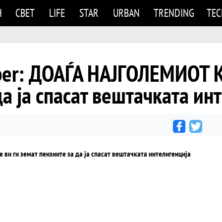
Н
СВЕТ
LIFE
STAR
URBAN
TRENDING
TE
er: ДОАЃА НАЈГОЛЕМИОТ КР
да ја спасат вештачката ин