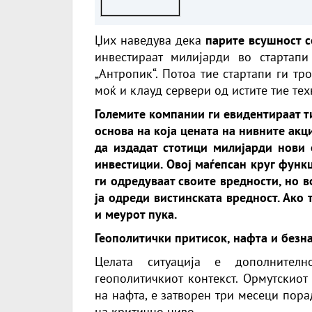
ОСТАНУВА БЕЗ ФРОН
Џих наведува дека
парите всушност с
инвестираат милијарди во стартапи
„Антропик“. Потоа тие стартапи ги тр
моќ и клауд сервери од истите тие те
Големите компании ги евидентираат ти
основа на која цената на нивните ак
да издадат стотици милијарди нови 
инвестиции. Овој маѓепсан круг функ
ги одредуваат своите вредности, но в
ја одреди вистинската вредност. Ако 
и меурот пука.
Геополитички притисок, нафта и безн
Целата ситуација е дополнител
геополитичкиот контекст. Ормутскиот 
на нафта, е затворен три месеци пора
на критично ниво.