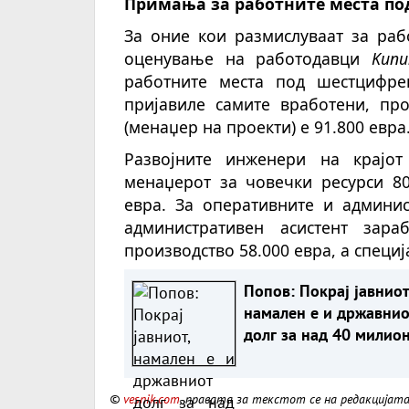
Примања за работните места под 
За оние кои размислуваат за раб
оценување на работодавци
Kunu
работните места под шестцифре
пријавиле самите вработени, пр
(менаџер на проекти) е 91.800 евра
Развојните инженери на крајот
менаџерот за човечки ресурси 80
евра. За оперативните и админис
административен асистент зара
производство 58.000 евра, а специј
Попов: Покрај јавниот,
намален е и државнио
долг за над 40 милио
евра, изнесува 51,7%
БДП
©
vesnik.com
, правата за текстот се на редакцијат