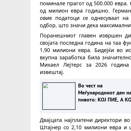
поминале прагот од 500.000 евра.
од милион евра годишно. Герман
овие податоци се однесуваат на
одбор, што значи дека максималнит
Поранешниот главен извршен ди
својата последна година на таа ф
1,90 милиони евра. Бидејќи во и
вкупна заработка била значителн
Михаел Лејтерс за 2026 година
извештај.
Во чест на
Меѓународниот ден н
пивото: КОЈ ПИЕ, А КО
ИЗВЕЗУВА НАЈМНОГУ
ПИВО ВО ЕВРОПСКАТ
Двајцата најплатени директори в
УНИЈА?
Штајнер со 2,10 милиони евра и 