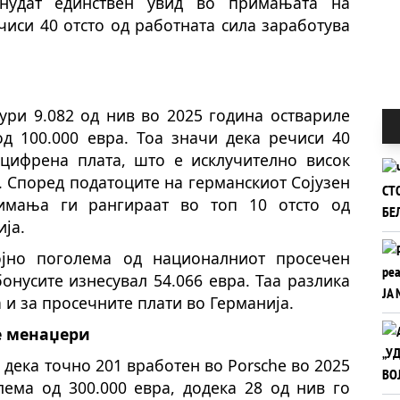
 нудат единствен увид во примањата на
чиси 40 отсто од работната сила заработува
дури 9.082 од нив во 2025 година оствариле
д 100.000 евра. Тоа значи дека речиси 40
цифрена плата, што е исклучително висок
. Според податоците на германскиот Сојузен
римања ги рангираат во топ 10 отсто од
ја.
ојно поголема од националниот просечен
бонусите изнесувал 54.066 евра. Таа разлика
а и за просечните плати во Германија.
е менаџери
дека точно 201 вработен во Porsche во 2025
ема од 300.000 евра, додека 28 од нив го