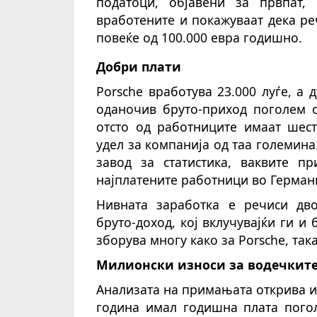
податоци, објавени за првпат,
вработените и покажуваат дека ре
повеќе од 100.000 евра годишно.
Добри плати
Porsche вработува 23.000 луѓе, а 
оданочив бруто-приход поголем о
отсто од работниците имаат шест
удел за компанија од таа големина
завод за статистика, ваквите п
најплатените работници во Германи
Нивната заработка е речиси дв
бруто-доход, кој вклучувајќи ги и 
зборува многу како за Porsche, так
Милионски износи за водечкит
Анализата на примањата открива и 
година имал годишна плата погол