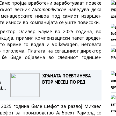
 Само тројца вработени заработуваат повеќе
скиот весник
Automobilwoche
наведува дека
 менаџерските нивоа под самиот извршен
е износи во компанијата се уште повисоки.
ректор Оливер Блуме во 2025 година, во
ункција, примил компензациски пакет вреден
сто време го водел и Volkswagen, неговата
о поголема. Платата на сегашниот директор
 ќе биде објавена во следниот годишен
ХРАНАТА ПОЕВТИНУВА
а
ВТОР МЕСЕЦ ПО РЕД
Ј
А
о 2025 година биле шефот за развој Михаел
шефот за производство Албрехт Рајмолд со