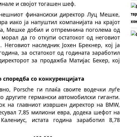
инале и својот тогашен шеф.
анешниот финансиски директор Луц Мешке,
вра иако ја напуштил компанијата на крајот
тоа, Мешке добил и отпремнина поголема од
 морал да го откупи остатокот од неговиот
. Неговиот наследник Јохен Брекнер, кој ја
година, за остатокот од годината заработил
директорот за продажба Матијас Бекер, кој
 споредба со конкуренцијата
вно, Porsche ги плаќа своите водечки луѓе
о другите германски автомобилски гиганти.
ок на главниот извршен директор на BMW,
есувал 7,85 милиони евра, додека шефот на
 Калениус, истата година заработил 8,78