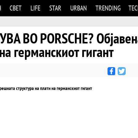
Н
СВЕТ
LIFE
STAR
URBAN
TRENDING
TE
УВА ВО PORSCHE? Објавен
 на германскиот гигант