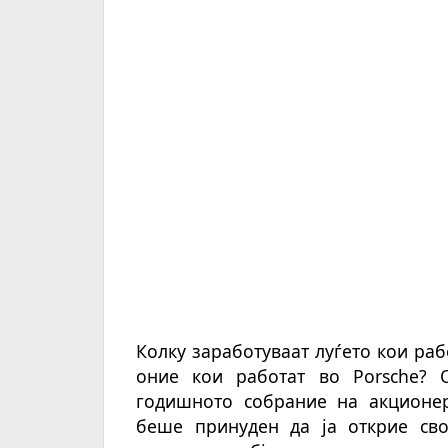
Колку заработуваат луѓето кои раб
оние кои работат во Porsche?
годишното собрание на акционер
беше принуден да ја открие сво