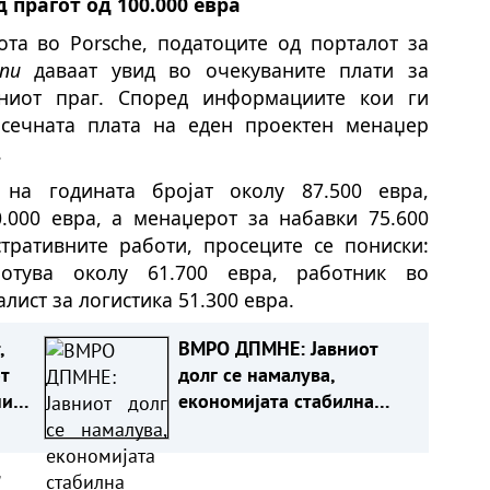
прагот од 100.000 евра
ота во Porsche, податоците од порталот за
nu
даваат увид во очекуваните плати за
ниот праг. Според информациите кои ги
осечната плата на еден проектен менаџер
.
 на годината бројат околу 87.500 евра,
.000 евра, а менаџерот за набавки 75.600
тративните работи, просеците се пониски:
ботува околу 61.700 евра, работник во
алист за логистика 51.300 евра.
ВМРО ДПМНЕ: Јавниот
т
долг се намалува,
ни
економијата стабилна
 од
како резултат на
фискалната дисциплина и
а
домаќинско управување