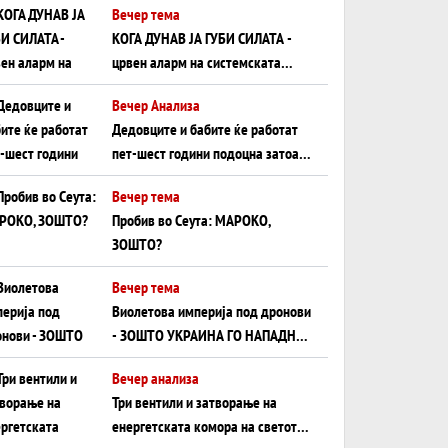
Вечер тема
КОГА ДУНАВ ЈА ГУБИ СИЛАТА -
црвен аларм на системската
плоча од јужна Германија до
Вечер Анализа
Црното Море...
Дедовците и бабите ќе работат
пет-шест години подоцна затоа
што НЕМААТ ВНУЦИ ДА ГИ
Вечер тема
ЗАМЕНАТ
Пробив во Сеута: МАРОКО,
ЗОШТО?
Вечер тема
Виолетова империја под дронови
- ЗОШТО УКРАИНА ГО НАПАДНА
РУСКИОТ WILDBERRIES
Вечер анализа
Три вентили и затворање на
енергетската комора на светот: