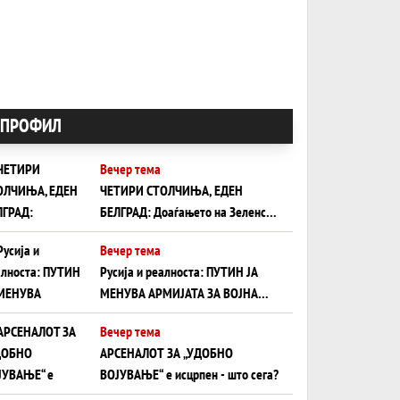
ПРОФИЛ
Вечер тема
ЧЕТИРИ СТОЛЧИЊА, ЕДЕН
БЕЛГРАД: Доаѓањето на Зеленски
ги открива тајните на политиката
Вечер тема
на балансирање на Вучиќ
Русија и реалноста: ПУТИН ЈА
МЕНУВА АРМИЈАТА ЗА ВОЈНА
ШТО ОСТАНУВА БЕЗ ФРОНТ
Вечер тема
АРСЕНАЛОТ ЗА „УДОБНО
ВОЈУВАЊЕ“ е исцрпен - што сега?