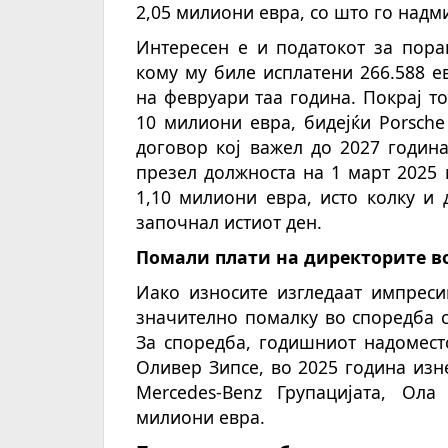
2,05 милиони евра, со што го надм
Интересен е и податокот за пор
кому му биле исплатени 266.588 е
на февруари таа година. Покрај 
10 милиони евра, бидејќи Porsche
договор кој важел до 2027 година
презел должноста на 1 март 2025 
1,10 милиони евра, исто колку и 
започнал истиот ден.
Помали плати на директорите во
Иако износите изгледаат импреси
значително помалку во споредба с
За споредба, годишниот надомест
Оливер Зипсе, во 2025 година изн
Mercedes-Benz Групацијата, Ола
милиони евра.