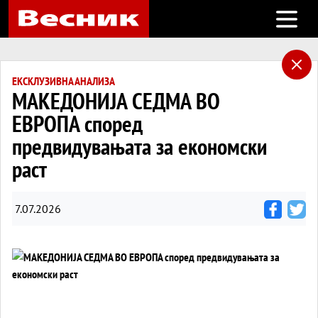
Open m
ЕКСКЛУЗИВНА АНАЛИЗА
МАКЕДОНИЈА СЕДМА ВО
ЕВРОПА според
предвидувањата за економски
раст
7.07.2026