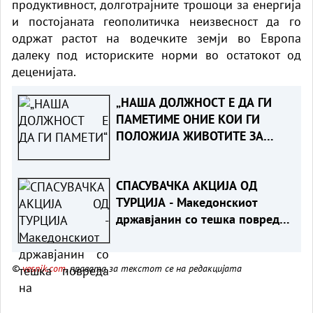
продуктивност, долготрајните трошоци за енергија
и постојаната геополитичка неизвесност да го
одржат растот на водечките земји во Европа
далеку под историските норми во остатокот од
деценијата.
„НАША ДОЛЖНОСТ Е ДА ГИ
ПАМЕТИМЕ ОНИЕ КОИ ГИ
ПОЛОЖИЈА ЖИВОТИТЕ ЗА
ТАТКОВИНАТА“ - Порача
Мицкоски за 25-годишнината
СПАСУВАЧКА АКЦИЈА ОД
од Карпалак
ТУРЦИЈА - Македонскиот
државјанин со тешка повреда
на `рбетот транспортиран на
КАРИЛ
©
vesnik.com
, правата за текстот се на редакцијата