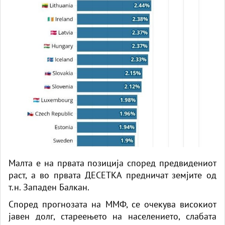
Малта е на првата позиција според предвидениот
раст, а во првата ДЕСЕТКА предничат земјите од
т.н. Западен Балкан.
Според прогнозата на ММФ, се очекува високиот
јавен долг, стареењето на населението, слабата