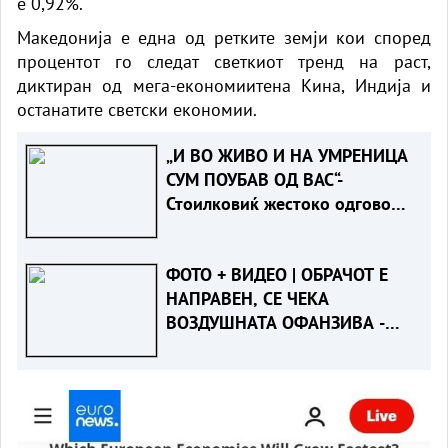
е 0,92%.
Македонија е една од ретките земји кои според
процентот го следат светкиот тренд на раст,
диктиран од мега-економиитена Кина, Индија и
останатите светски економии.
„И ВО ЖИВО И НА УМРЕНИЦА
СУМ ПОУБАВ ОД ВАС“-
Стоилковиќ жестоко одговори
на „умреницата“ што ја објави
СДСМ
ФОТО + ВИДЕО | ОБРАЧОТ Е
НАПРАВЕН, СЕ ЧЕКА
ВОЗДУШНАТА ОФАНЗИВА -
Пожарот во Сопиште под
контрола на земја, се
спремаат „ер - тракторите““