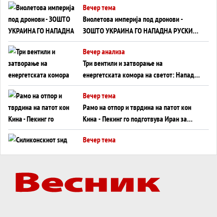
Вечер тема
Виолетова империја под дронови -
ЗОШТО УКРАИНА ГО НАПАДНА РУСКИОТ
WILDBERRIES
Вечер анализа
Три вентили и затворање на
енергетската комора на светот: Нападот
во Суец најавува глобален енергетски
Вечер тема
инфаркт?
Рамо на отпор и тврдина на патот кон
Кина - Пекинг го подготвува Иран за
американска копнена инвазија
Вечер тема
Силиконскиот ѕид веќе не е непробоен,
Кина го напаѓа последниот голем
монопол на Западот?
Вечер тема
Трамп тврди дека повторно „разговара“
со Иран - ваквите моменти се поопасни