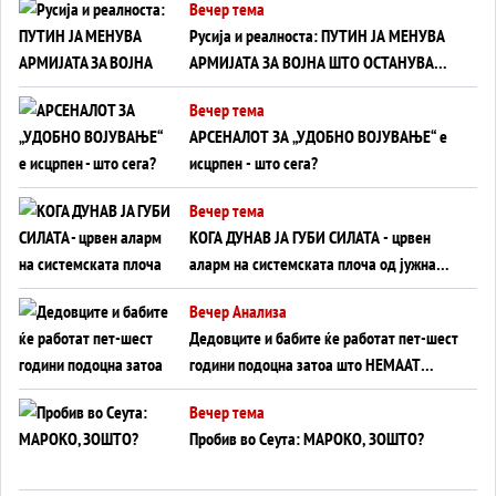
Вечер тема
на Вучиќ
Русија и реалноста: ПУТИН ЈА МЕНУВА
АРМИЈАТА ЗА ВОЈНА ШТО ОСТАНУВА
БЕЗ ФРОНТ
Вечер тема
АРСЕНАЛОТ ЗА „УДОБНО ВОЈУВАЊЕ“ е
исцрпен - што сега?
Вечер тема
КОГА ДУНАВ ЈА ГУБИ СИЛАТА - црвен
аларм на системската плоча од јужна
Германија до Црното Море...
Вечер Анализа
Дедовците и бабите ќе работат пет-шест
години подоцна затоа што НЕМААТ
ВНУЦИ ДА ГИ ЗАМЕНАТ
Вечер тема
Пробив во Сеута: МАРОКО, ЗОШТО?