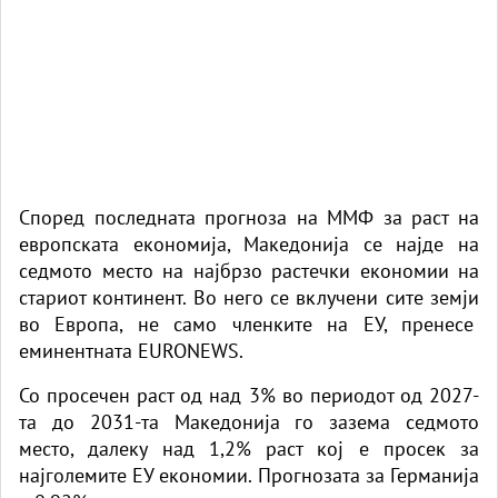
Според последната прогноза на ММФ за раст на
европската економија, Македонија се најде на
седмото место на најбрзо рaстечки економии на
стариот континент. Во него се вклучени сите земји
во Европа, не само членките на ЕУ, пренесе
еминентната
EURONEWS
.
Со просечен раст од над 3% во периодот од 2027-
та до 2031-та Македонија го зазема седмото
место, далеку над 1,2% раст кој е просек за
најголемите ЕУ економии. Прогнозата за Германија