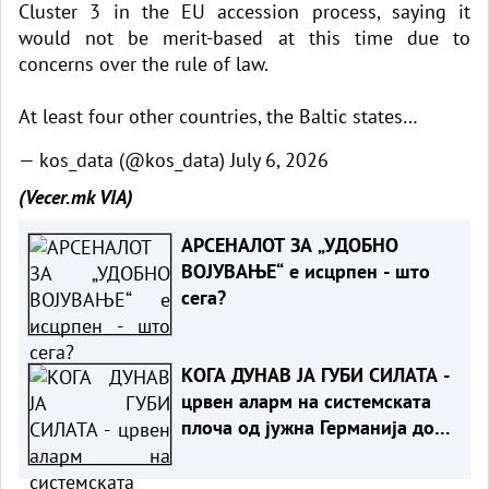
Cluster 3 in the EU accession process, saying it
would not be merit-based at this time due to
concerns over the rule of law.
At least four other countries, the Baltic states…
— kos_data (@kos_data)
July 6, 2026
(Vecer.mk
VIA)
АРСЕНАЛОТ ЗА „УДОБНО
ВОЈУВАЊЕ“ е исцрпен - што
сега?
КОГА ДУНАВ ЈА ГУБИ СИЛАТА -
црвен аларм на системската
плоча од јужна Германија до
Црното Море...