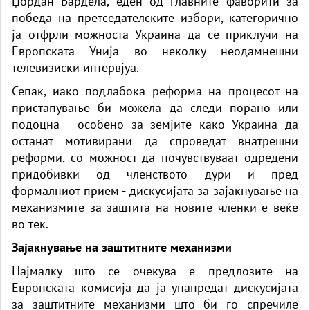
Џордан Бардела, еден од главните фаворити за
победа на претседателските избори, категорично
ја отфрли можноста Украина да се приклучи на
Европската Унија во неколку неодамнешни
телевизиски интервјуа.
Сепак, иако подлабока реформа на процесот на
пристапување би можела да следи порано или
подоцна - особено за земјите како Украина да
останат мотивирани да спроведат внатрешни
реформи, со можност да почувствуваат одредени
придобивки од членството дури и пред
формалниот прием - дискусијата за зајакнување на
механизмите за заштита на новите членки е веќе
во тек.
Зајакнување на заштитните механизми
Најмалку што се очекува е предлозите на
Европската комисија да ја унапредат дискусијата
за заштитните механизми што би го спречиле