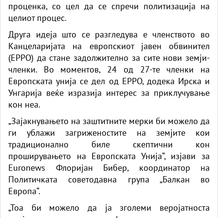
проценка, со цел да се спречи политизација на
целиот процес.
Друга идеја што се разгледува е членството во
Канцеларијата на европскиот јавен обвинител
(EPPO) да стане задолжително за сите нови земји-
членки. Во моментов, 24 од 27-те членки на
Европската унија се дел од EPPO, додека Ирска и
Унгарија веќе изразија интерес за приклучување
кон неа.
„Зајакнувањето на заштитните мерки би можело да
ги ублажи загриженостите на земјите кои
традиционално биле скептични кон
проширувањето на Европската Унија“, изјави за
Euronews Флоријан Бибер, координатор на
Политичката советодавна група „Балкан во
Европа“.
„Тоа би можело да ја зголеми веројатноста