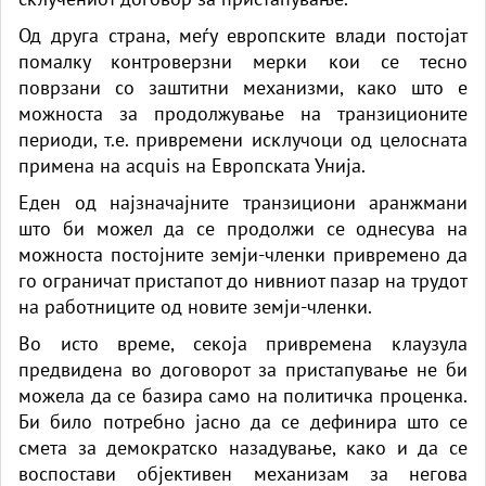
Од друга страна, меѓу европските влади постојат
помалку контроверзни мерки кои се тесно
поврзани со заштитни механизми, како што е
можноста за продолжување на транзиционите
периоди, т.е. привремени исклучоци од целосната
примена на acquis на Европската Унија.
Еден од најзначајните транзициони аранжмани
што би можел да се продолжи се однесува на
можноста постојните земји-членки привремено да
го ограничат пристапот до нивниот пазар на трудот
на работниците од новите земји-членки.
Во исто време, секоја привремена клаузула
предвидена во договорот за пристапување не би
можела да се базира само на политичка проценка.
Би било потребно јасно да се дефинира што се
смета за демократско назадување, како и да се
воспостави објективен механизам за негова