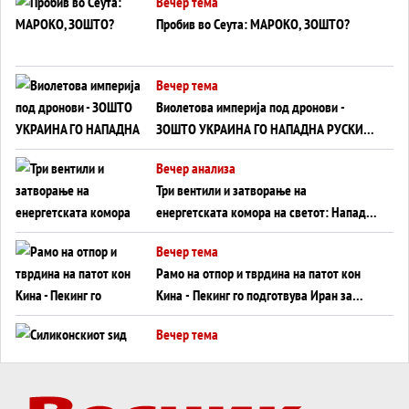
Вечер тема
Пробив во Сеута: МАРОКО, ЗОШТО?
Вечер тема
Виолетова империја под дронови -
ЗОШТО УКРАИНА ГО НАПАДНА РУСКИОТ
WILDBERRIES
Вечер анализа
Три вентили и затворање на
енергетската комора на светот: Нападот
во Суец најавува глобален енергетски
Вечер тема
инфаркт?
Рамо на отпор и тврдина на патот кон
Кина - Пекинг го подготвува Иран за
американска копнена инвазија
Вечер тема
Силиконскиот ѕид веќе не е непробоен,
Кина го напаѓа последниот голем
монопол на Западот?