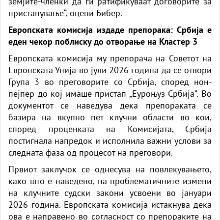
земјите-членки да ги ратификуваат договорите за
пристапување“, оцени Бибер.
Европската комисија издаде препорака: Србија е
еден чекор поблиску до отворање на Кластер 3
Европската комисија му препорача на Советот на
Европската Унија во јули 2026 година да се отвори
Група 3 во преговорите со Србија, според нон-
пејпер до кој имаше пристап „
Еуроњуз Србија“
. Во
документот се наведува дека препораката се
базира на вкупно пет клучни области во кои,
според проценката на Комисијата, Србија
постигнала напредок и исполнила важни услови за
следната фаза од процесот на преговори.
Првиот заклучок се однесува на повлекувањето,
како што е наведено, на проблематичните измени
на клучните судски закони усвоени во јануари
2026 година. Европската комисија истакнува дека
ова е направено во согласност со препораките на