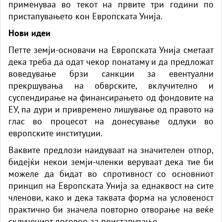
применуваа во текот на првите три години по
пристапувањето кон Европската Унија.
Нови идеи
Петте земји-основачи на Европската Унија сметаат
дека треба да одат чекор понатаму и да предложат
воведување брзи санкции за евентуални
прекршувања на обврските, вклучително и
суспендирање на финансирањето од фондовите на
ЕУ, па дури и привремено лишување од правото на
глас во процесот на донесување одлуки во
европските институции.
Ваквите предлози наидуваат на значителен отпор,
бидејќи некои земји-членки веруваат дека тие би
можеле да бидат во спротивност со основниот
принцип на Европската Унија за еднаквост на сите
членови, како и дека таквата форма на условеност
практично би значела повторно отворање на веќе
склучениот договор за пристапување.