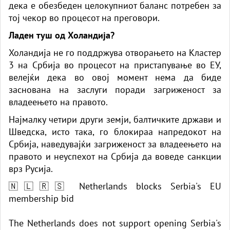
дека е обезбеден целокупниот баланс потребен за
тој чекор во процесот на преговори.
Ладен туш од Холандија?
Холандија не го поддржува отворањето на Кластер
3 на Србија во процесот на пристапување во ЕУ,
велејќи дека во овој момент нема да биде
заснована на заслуги поради загриженост за
владеењето на правото.
Најмалку четири други земји, балтичките држави и
Шведска, исто така, го блокираа напредокот на
Србија, наведувајќи загриженост за владеењето на
правото и неуспехот на Србија да воведе санкции
врз Русија.
🇳🇱🇷🇸 Netherlands blocks Serbia's EU
membership bid
The Netherlands does not support opening Serbia's