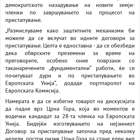
демократското назадување на новите земји-
членки по завршувањето на процесот на
пристапување.
„Размислуваме како заштитните механизми би
можеле да се вклучат во идните договори за
пристапување. Целта е едноставна - да се обезбеди
дека обврските преземени за време на
преговорите, особено оние поврзани со
таканаречените „фундаментални“ работи, ќе се
почитуваат дури и по пристапувањето во
Европската Унија“, додаде портпаролот на
Европската Комисија.
Намерата е да се избегне товарот на дискусијата
да падне врз Црна Гора, која во моментов е
водечки кандидат за 28-та членка на Европската
Унија. Бидејќи изготвувањето на нејзиниот
Договор за пристапување започна пред неколку
недели, постои ризик Црна Гора да стане еден вид