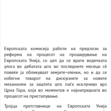
Европската комисија работи на предлози за
реформа на процесот на проширување на
Европската Унија, со цел да се врати водечката
улога во дебатата што во последните месеци сè
повеќе ја обликуваат земјите-членки, но и да се
избегне товарот на дискусиите за новите
механизми за заштита што паѓа исклучиво врз
Црна Гора, која во моментов е најнапредната во
процесот на пристапување.
Тројца претставници на Европската Унија