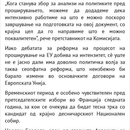
„Кога станува збор за анализи на политиките пред
проширувањето, можеме да додадеме дека
интензивно работиме на што е можно поскоро
завршување на подготовката на овој документ, со
крајна цел да го направиме што е можно
поквалитетен“, рече претставникот на Комисијата.
Иако дебатата за реформа на процесот на
проширување на ЕУ добива на интензитет, сè уште
не е јасно дали има доволно политичка волја за
таква сеопфатна реформа, што неизбежно би
барало измени во основачките договори на
Европската Унија.
Временскиот период е особено чувствителен пред
претседателските избори во Франција следната
година, за кои се очекува да бидат тесна трка со
кандидат од крајно десничарскиот Национален
собир.