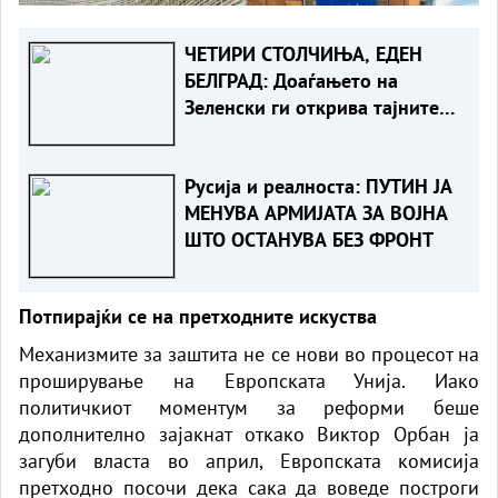
ЧЕТИРИ СТОЛЧИЊА, ЕДЕН
БЕЛГРАД: Доаѓањето на
Зеленски ги открива тајните
на политиката на
балансирање на Вучиќ
Русија и реалноста: ПУТИН ЈА
МЕНУВА АРМИЈАТА ЗА ВОЈНА
ШТО ОСТАНУВА БЕЗ ФРОНТ
Потпирајќи се на претходните искуства
Механизмите за заштита не се нови во процесот на
проширување на Европската Унија. Иако
политичкиот моментум за реформи беше
дополнително зајакнат откако Виктор Орбан ја
загуби власта во април, Европската комисија
претходно посочи дека сака да воведе построги