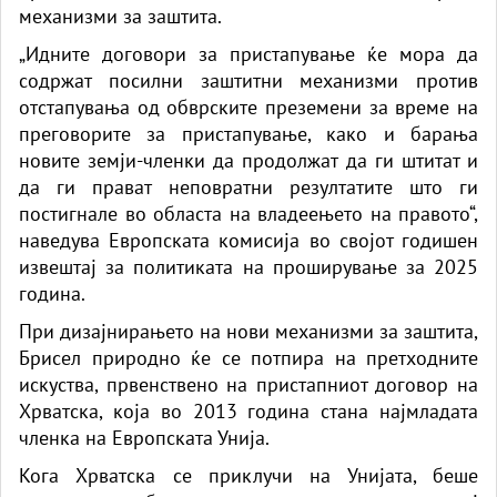
механизми за заштита.
„Идните договори за пристапување ќе мора да
содржат посилни заштитни механизми против
отстапувања од обврските преземени за време на
преговорите за пристапување, како и барања
новите земји-членки да продолжат да ги штитат и
да ги прават неповратни резултатите што ги
постигнале во областа на владеењето на правото“,
наведува Европската комисија во својот годишен
извештај за политиката на проширување за 2025
година.
При дизајнирањето на нови механизми за заштита,
Брисел природно ќе се потпира на претходните
искуства, првенствено на пристапниот договор на
Хрватска, која во 2013 година стана најмладата
членка на Европската Унија.
Кога Хрватска се приклучи на Унијата, беше