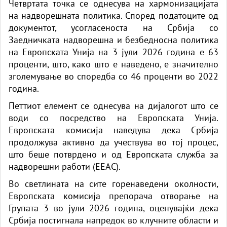
Четвртата точка се однесува на хармонизацијата
на надворешната политика. Според податоците од
документот, усогласеноста на Србија со
Заедничката надворешна и безбедносна политика
на Европската Унија на 3 јули 2026 година е 63
проценти, што, како што е наведено, е значително
зголемување во споредба со 46 проценти во 2022
година.
Петтиот елемент се однесува на дијалогот што се
води со посредство на Европската Унија.
Европската комисија наведува дека Србија
продолжува активно да учествува во тој процес,
што беше потврдено и од Европската служба за
надворешни работи (ЕЕАС).
Во светлината на сите горенаведени околности,
Европската комисија препорача отворање на
Групата 3 во јули 2026 година, оценувајќи дека
Србија постигнала напредок во клучните области и