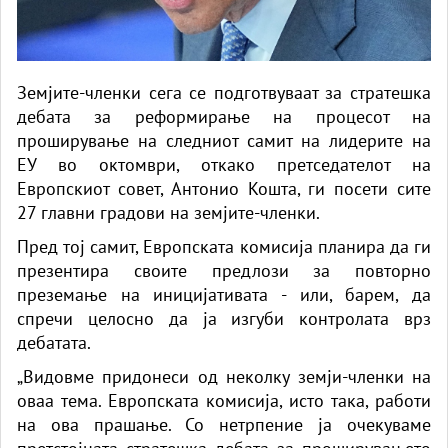
Земјите-членки сега се подготвуваат за стратешка
дебата за реформирање на процесот на
проширување на следниот самит на лидерите на
ЕУ во октомври, откако претседателот на
Европскиот совет, Антонио Кошта, ги посети сите
27 главни градови на земјите-членки.
Пред тој самит, Европската комисија планира да ги
презентира своите предлози за повторно
преземање на иницијативата - или, барем, да
спречи целосно да ја изгуби контролата врз
дебатата.
„Видовме придонеси од неколку земји-членки на
оваа тема. Европската комисија, исто така, работи
на ова прашање. Со нетрпение ја очекуваме