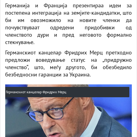
Германија и Франција презентираа идеи за
постепена интеграција на земјите-кандидатки, што
би им овозможило на новите членки да
почувствуваат одредени придобивки од
членството дури и пред неговото формално
стекнување.
Германскиот канцелар Фридрих Мерц претходно
предложи воведување статус на „придружно
членство“, што, меѓу другото, би обезбедило
безбедносни гаранции за Украина.
Германскиот канцелар Фридрих Мерц