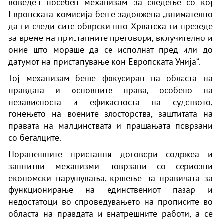
воведен посебен механизам за следење со кој
Европската комисија беше задолжена „внимателно
да ги следи сите обврски што Хрватска ги презеде
за време на пристапните преговори, вклучително и
оние што мораше да се исполнат пред или до
датумот на пристапување кон Европската Унија“.
Тој механизам беше фокусиран на областа на
правдата и основните права, особено на
независноста и ефикасноста на судството,
гонењето на воените злосторства, заштитата на
правата на малцинствата и прашањата поврзани
со бегалците.
Поранешните пристапни договори содржеа и
заштитни механизми поврзани со сериозни
економски нарушувања, кршење на правилата за
функционирање на единствениот пазар и
недостатоци во спроведувањето на прописите во
областа на правдата и внатрешните работи, а се