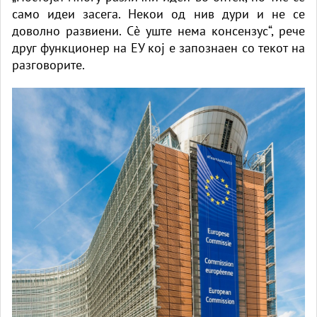
само идеи засега. Некои од нив дури и не се
доволно развиени. Сè уште нема консензус“, рече
друг функционер на ЕУ кој е запознаен со текот на
разговорите.