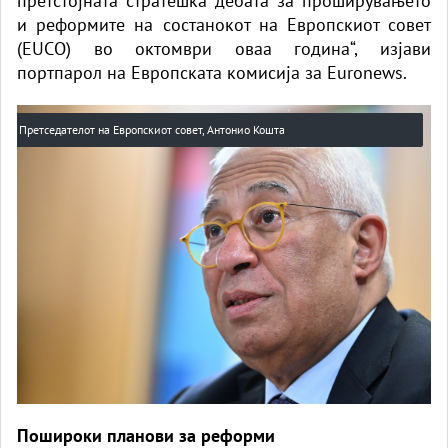
претстојната стратешка дебата за проширувањето
и реформите на состанокот на Европскиот совет
(EUCO) во октомври оваа година“, изјави
портпарол на Европската комисија за Euronews.
Претседателот на Европскиот совет, Антонио Кошта
Пошироки планови за реформи