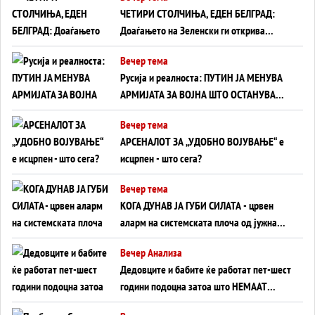
ЧЕТИРИ СТОЛЧИЊА, ЕДЕН БЕЛГРАД:
Доаѓањето на Зеленски ги открива
тајните на политиката на балансирање
Вечер тема
на Вучиќ
Русија и реалноста: ПУТИН ЈА МЕНУВА
АРМИЈАТА ЗА ВОЈНА ШТО ОСТАНУВА
БЕЗ ФРОНТ
Вечер тема
АРСЕНАЛОТ ЗА „УДОБНО ВОЈУВАЊЕ“ е
исцрпен - што сега?
Вечер тема
КОГА ДУНАВ ЈА ГУБИ СИЛАТА - црвен
аларм на системската плоча од јужна
Германија до Црното Море...
Вечер Анализа
Дедовците и бабите ќе работат пет-шест
години подоцна затоа што НЕМААТ
ВНУЦИ ДА ГИ ЗАМЕНАТ