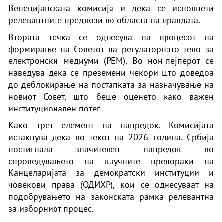
Венецијанската комисија и дека се исполнети
релевантните предлози во областа на правдата.
Втората точка се однесува на процесот на
формирање на Советот на регулаторното тело за
електронски медиуми (РЕМ). Во нон-пејперот се
наведува дека се преземени чекори што доведоа
до деблокирање на постапката за назначување на
новиот Совет, што беше оценето како важен
институционален потег.
Како трет елемент на напредок, Комисијата
истакнува дека во текот на 2026 година, Србија
постигнала значителен напредок во
спроведувањето на клучните препораки на
Канцеларијата за демократски институции и
човекови права (ОДИХР), кои се однесуваат на
подобрувањето на законската рамка релевантна
за изборниот процес.