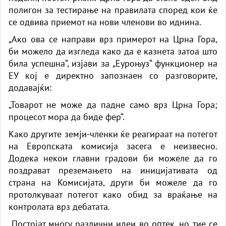
полигон за тестирање на правилата според кои ќе
се одвива приемот на нови членови во иднина.
„Ако ова се направи врз примерот на Црна Гора,
би можело да изгледа како да е казнета затоа што
била успешна“, изјави за „Еуроњуз“ функционер на
ЕУ кој е директно запознаен со разговорите,
додавајќи:
„Товарот не може да падне само врз Црна Гора;
процесот мора да биде фер“.
Како другите земји-членки ќе реагираат на потегот
на Европската комисија засега е неизвесно.
Додека некои главни градови би можеле да го
поздрават преземањето на иницијативата од
страна на Комисијата, други би можеле да го
протолкуваат потегот како обид за враќање на
контролата врз дебатата.
„Постојат многу различни идеи во оптек, но тие се