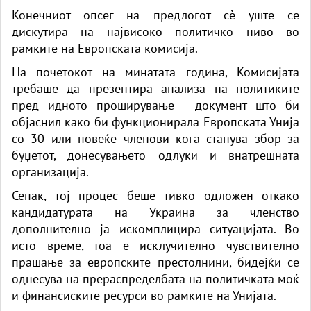
Конечниот опсег на предлогот сè уште се
дискутира на највисоко политичко ниво во
рамките на Европската комисија.
На почетокот на минатата година, Комисијата
требаше да презентира анализа на политиките
пред идното проширување - документ што би
објаснил како би функционирала Европската Унија
со 30 или повеќе членови кога станува збор за
буџетот, донесувањето одлуки и внатрешната
организација.
Сепак, тој процес беше тивко одложен откако
кандидатурата на Украина за членство
дополнително ја искомплицира ситуацијата. Во
исто време, тоа е исклучително чувствително
прашање за европските престолнини, бидејќи се
однесува на прераспределбата на политичката моќ
и финансиските ресурси во рамките на Унијата.