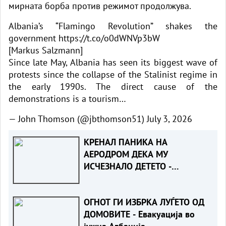
мирната борба против режимот продолжува.
Albania’s “Flamingo Revolution” shakes the
government
https://t.co/o0dWNVp3bW
[Markus Salzmann]
Since late May, Albania has seen its biggest wave of
protests since the collapse of the Stalinist regime in
the early 1990s. The direct cause of the
demonstrations is a tourism…
— John Thomson (@jbthomson51)
July 3, 2026
КРЕНАЛ ПАНИКА НА
АЕРОДРОМ ДЕКА МУ
ИСЧЕЗНАЛО ДЕТЕТО -
Испаднало дека го заборавил
во сместувањето
ОГНОТ ГИ ИЗБРКА ЛУЃЕТО ОД
ДОМОВИТЕ - Евакуација во