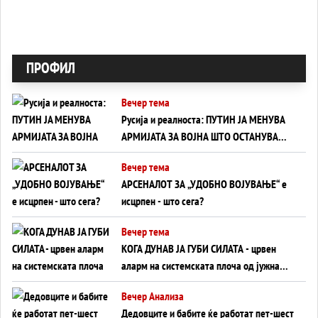
ПРОФИЛ
Вечер тема
Русија и реалноста: ПУТИН ЈА МЕНУВА
АРМИЈАТА ЗА ВОЈНА ШТО ОСТАНУВА
БЕЗ ФРОНТ
Вечер тема
АРСЕНАЛОТ ЗА „УДОБНО ВОЈУВАЊЕ“ е
исцрпен - што сега?
Вечер тема
КОГА ДУНАВ ЈА ГУБИ СИЛАТА - црвен
аларм на системската плоча од јужна
Германија до Црното Море...
Вечер Анализа
Дедовците и бабите ќе работат пет-шест