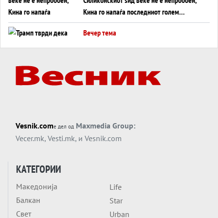
Кина го напаѓа последниот голем
монопол на Западот?
Вечер тема
Трамп тврди дека повторно „разговара“
со Иран - ваквите моменти се поопасни
од отворените закани
Вечер тема
ДЛАБОКО УДОЛУ: Сметководствените
трикови што го соборија ЕНРОН ги
применуваат гигантите за ВИ
Вечер тема
Vesnik.com
Maxmedia Group:
е дел од
АТОМСКО ДОМИНО НА БЛИСКИОТ
Vecer.mk
,
Vesti.mk
, и
Vesnik.com
ИСТОК
Вечер тема
КАТЕГОРИИ
ОД ШАХЕД ДО СВЕТСКА ВОЈНА?
Македонија
Life
Обвинувањето кон Русија го поврзува
Балкан
Блискиот Исток со украинското бојно
Star
Тема
поле?
Свет
Urban