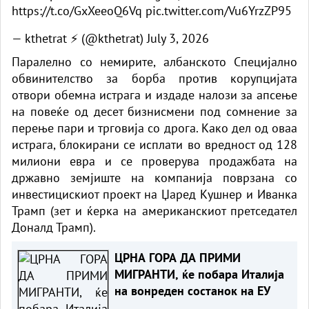
https://t.co/GxXeeoQ6Vq
pic.twitter.com/Vu6YrzZP95
— kthetrat ⚡ (@kthetrat)
July 3, 2026
Паралелно со немирите, албанското Специјално
обвинителство за борба против корупцијата
отвори обемна истрага и издаде налози за апсење
на повеќе од десет бизнисмени под сомнение за
перење пари и трговија со дрога. Како дел од оваа
истрага, блокирани се исплати во вредност од 128
милиони евра и се проверува продажбата на
државно земјиште на компанија поврзана со
инвестицискиот проект на Џаред Кушнер и Иванка
Трамп (зет и ќерка на американскиот претседател
Доналд Трамп).
ЦРНА ГОРА ДА ПРИМИ
МИГРАНТИ, ќе побара Италија
на вонреден состанок на ЕУ