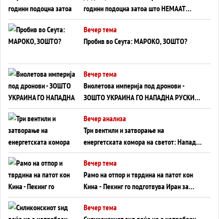
години подоцна затоа што НЕМААТ
ВНУЦИ ДА ГИ ЗАМЕНАТ
Вечер тема
Пробив во Сеута: МАРОКО, ЗОШТО?
Вечер тема
Виолетова империја под дронови -
ЗОШТО УКРАИНА ГО НАПАДНА РУСКИОТ
WILDBERRIES
Вечер анализа
Три вентили и затворање на
енергетската комора на светот: Нападот
во Суец најавува глобален енергетски
Вечер тема
инфаркт?
Рамо на отпор и тврдина на патот кон
Кина - Пекинг го подготвува Иран за
американска копнена инвазија
Вечер тема
Силиконскиот ѕид веќе не е непробоен,