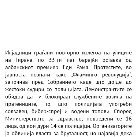
Илјадници граѓани повторно излегоа на улиците
на Тирана, по 33-ти пат барајќи оставка од
албанскиот премиер Еди Рама. Протестите, во
јавноста познати како „Фламинго револуција“,
започнаа пред Собранието каде што дојде до
жестоки судири со полицијата. Демонстрантите се
обидоа да ги блокираат службените возила на
пратениците, по што полицијата употреби
солзавец, бибер-спреј и водени топови. Според
Министерството за здравство, повредени се 16
лица, од кои дури 14 се полицајци. Организаторите
ја обвинија власта за бруталност, но најавија дека