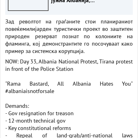
јужна Албанија,
пожарникарите во битка со
пламените јазици
Зад револтот на граѓаните стои планираниот
повеќемилијарден туристички проект во заштитен
природен резерват познат по колониите на
фламинга, кој демонстрантите го посочуваат како
пример за системска корупција.
NOW: Day 33, Albania National Protest, Tirana protest
in front of the Police Station
"Rama Bastard, All Albania Hates You"
#albaniaisnotforsale
Demands:
- Gov resignation for treason
- 12-month technical gov
- Key constitutional reforms
- Repeal of land-grab/anti-national laws