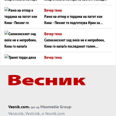
во Суец најавува глобален енергетски
Вечер тема
инфаркт?
Рамо на отпор и тврдина на патот кон
Кина - Пекинг го подготвува Иран за
американска копнена инвазија
Вечер тема
Силиконскиот ѕид веќе не е непробоен,
Кина го напаѓа последниот голем
монопол на Западот?
Вечер тема
Трамп тврди дека повторно „разговара“
со Иран - ваквите моменти се поопасни
од отворените закани
Вечер тема
ДЛАБОКО УДОЛУ: Сметководствените
трикови што го соборија ЕНРОН ги
применуваат гигантите за ВИ
Вечер тема
Vesnik.com
Maxmedia Group:
е дел од
АТОМСКО ДОМИНО НА БЛИСКИОТ
Vecer.mk
,
Vesti.mk
, и
Vesnik.com