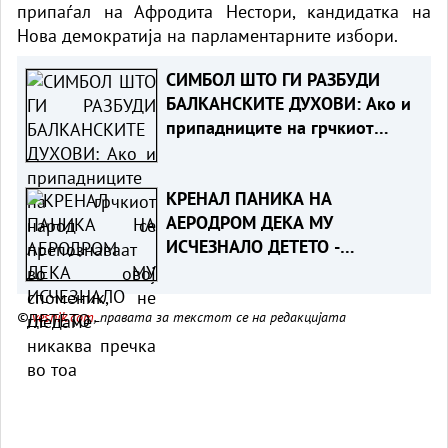
припаѓал на Афродита Нестори, кандидатка на
Нова демократија на парламентарните избори.
СИМБОЛ ШТО ГИ РАЗБУДИ
БАЛКАНСКИТЕ ДУХОВИ: Ако и
припадниците на грчкиот
народ се препознаваат во
овој споменик, не гледаме
КРЕНАЛ ПАНИКА НА
никаква пречка во тоа
АЕРОДРОМ ДЕКА МУ
ИСЧЕЗНАЛО ДЕТЕТО -
Испаднало дека го заборавил
во сместувањето
©
vesnik.com
, правата за текстот се на редакцијата