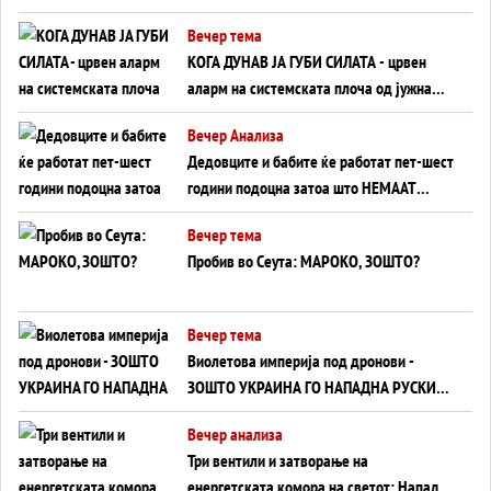
Вечер тема
КОГА ДУНАВ ЈА ГУБИ СИЛАТА - црвен
аларм на системската плоча од јужна
Германија до Црното Море...
Вечер Анализа
Дедовците и бабите ќе работат пет-шест
години подоцна затоа што НЕМААТ
ВНУЦИ ДА ГИ ЗАМЕНАТ
Вечер тема
Пробив во Сеута: МАРОКО, ЗОШТО?
Вечер тема
Виолетова империја под дронови -
ЗОШТО УКРАИНА ГО НАПАДНА РУСКИОТ
WILDBERRIES
Вечер анализа
Три вентили и затворање на
енергетската комора на светот: Нападот