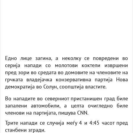
Едно лице загина, а неколку се повредени во
серија напади со молотови коктели извршени
пред зори во средата во домовите на членовите на
грчката владејачка конзервативна партија Нова
демократија во Солун, соопштија властите.
Во нападите во северниот пристанишен град биле
запалени автомобили, а целта очигледно биле
членови на партијата, пишува CNN.
Трите напади се случија меѓу 4 и 4:45 часот пред
станбени згради.