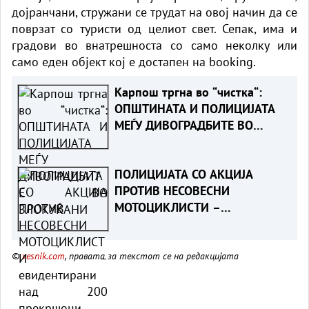
дојранчани, стружани се трудат на овој начин да се
поврзат со туристи од целиот свет. Сепак, има и
градови во внатрешноста со само неколку или
само еден објект кој е достапен на booking.
Карпош тргна во “чистка“:
ОПШТИНАТА И ПОЛИЦИЈАТА
МЕЃУ ДИВОГРАДБИТЕ ВО
ЗЛОКУЌАНИ
ПОЛИЦИЈАТА СО АКЦИЈА
ПРОТИВ НЕСОВЕСНИ
МОТОЦИКЛИСТИ –
евидентирани над 200
прекршоци, приведени 14
©
vesnik.com
, правата за текстот се на редакцијата
лица