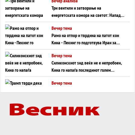
Вечер анализа
Три вентили и затворање на
енергетската комора на светот: Нападот
во Суец најавува глобален енергетски
Вечер тема
инфаркт?
Рамо на отпор и тврдина на патот кон
Кина - Пекинг го подготвува Иран за
американска копнена инвазија
Вечер тема
Силиконскиот ѕид веќе не е непробоен,
Кина го напаѓа последниот голем
монопол на Западот?
Вечер тема
Трамп тврди дека повторно „разговара“
со Иран - ваквите моменти се поопасни
од отворените закани
Вечер тема
ДЛАБОКО УДОЛУ: Сметководствените
трикови што го соборија ЕНРОН ги
применуваат гигантите за ВИ