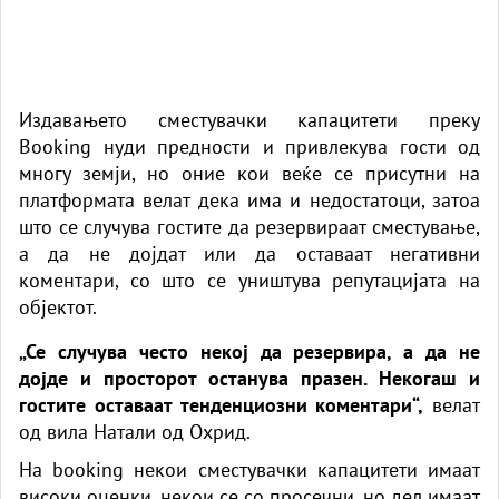
Издавањето сместувачки капацитети преку
Booking
нуди предности и привлекува гости од
многу земји, но оние кои веќе се присутни на
платформата велат дека има и недостатоци, затоа
што се случува гостите да резервираат сместување,
а да не дојдат или да оставаат негативни
коментари, со што се уништува репутацијата на
објектот.
„Се случува често некој да резервира, а да не
дојде и просторот останува празен. Некогаш и
гостите оставаат тенденциозни коментари“,
велат
од вила Натали од Охрид.
На
booking
некои сместувачки капацитети имаат
високи оценки, некои се со просечни, но дел имаат