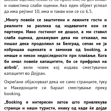
и навистина слаби оценки. Ако еден објект успеал
да има рејтинг 10, има и такви кои се со 6.5.
„Многу повеќе се заштитени и лажните гости и
реалните за разлика од издавачите кои се
партнери. Иако гостинот не дошол, а ми ставил
слаба оценка, докажувам дека ми откажал, ми
пишал дека продолжил за Белград, сепак не ја
избришаа оценката и заминав од booking, а
имаше и некои недоследности при плаќање. Кога
би имал повеќе капацитети, би се префрлил на
airbnb“
, вели човек кој издава сместувачки
капацитет во Дојран.
Охриѓани објаснуваат дека не само странците, туку
и Македонците си бараат сместување преку
booking.
„Booking е интерeсен затоа што привлeкува
странци и наши туристи, инаку од каде ќе дојде