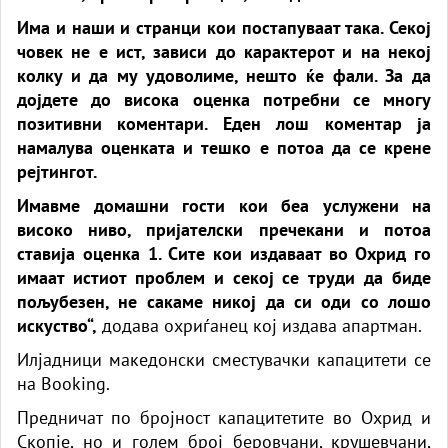
Има и наши и странци кои постапуваат така. Секој
човек не е ист, зависи до карактерот и на некој
колку и да му удоволиме, нешто ќе фали. За да
дојдете до висока оценка потребни се многу
позитивни коментари. Еден лош коментар ја
намалува оценката и тешко е потоа да се крене
рејтингот.
Имавме домашни гости кои беа услужени на
високо ниво, пријателски пречекани и потоа
ставија оценка 1. Сите кои издаваат во Охрид го
имаат истиот проблем и секој се труди да биде
пољубезен, не сакаме никој да си оди со лошо
искуство“,
додава охриѓанец кој издава апартман.
Илјадници македонски сместувачки капацитети се
на Booking.
Предничат по бројност капацитетите во Охрид и
Скопје, но и голем број беровчани, крушевчани,