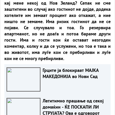
кај мене некој од Нов Зеланд? Сепак не сме
заштитени во случај ако гостинот не дојде, додека
хотелите им земаат процент ако откажат, а ние
ништо не земаме. Има ризик гостинот да не се
појави. Се случувало и тоа. Го резервира
апартманот, но не доаѓа и потоа бараме други
гости. Има и гости кои ќе остават незгоден
коментар, колку и да се услужени, но тоа е така и
во животот, има луѓе кои се пребирливи и луѓе
кои не се многу пребирливи.
Грците ја блокираат МАЈКА
МАКЕДОНИЈА во Нови Сад
Легитимно прашање од секој
домаќин - ЌЕ ПОСКАПИ ЛИ
СТРУЈАТА? Ова е одговорот