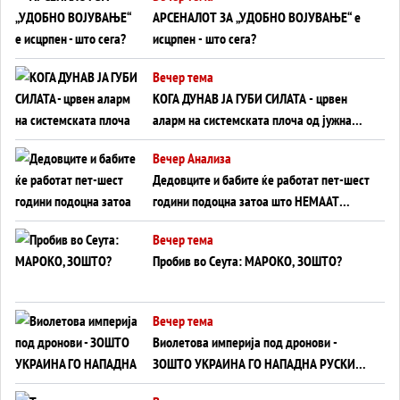
АРСЕНАЛОТ ЗА „УДОБНО ВОЈУВАЊЕ“ е
исцрпен - што сега?
Вечер тема
КОГА ДУНАВ ЈА ГУБИ СИЛАТА - црвен
аларм на системската плоча од јужна
Германија до Црното Море...
Вечер Анализа
Дедовците и бабите ќе работат пет-шест
години подоцна затоа што НЕМААТ
ВНУЦИ ДА ГИ ЗАМЕНАТ
Вечер тема
Пробив во Сеута: МАРОКО, ЗОШТО?
Вечер тема
Виолетова империја под дронови -
ЗОШТО УКРАИНА ГО НАПАДНА РУСКИОТ
WILDBERRIES