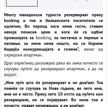
Многу македонски туристи резервираат преку
booking и тие и балканските посетители се
одлични. Во период кога нема гости, ставам
некоја пониска цена и кога ќе се одбие
провизијата за
booking
, за чистачка и перење и
пеглање, за мене нема ништо, но се бориме
бидејќи конкуренцијата е голема“,
велат од
охридски апартман.
Друг охриѓанец раскажува дека во зима почесто се
случува луѓето да резервираат апартман, а да не
дојдат.
„Има луѓе што ќе резервираат и не доаѓаат. Тоа
повеќе се случува за Нова година, во лето има,
ама не е често. Преку лето 10 отсто од луѓето кои
резервирале, не се појавуваат. Во зима тоа е
почесто, прават резервации, а не доаѓаат.