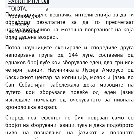
помалку автомобили. Зошто?
Потоа користеле вештачка интелигенција за да ги
обработат резултатите за да го пресметаат
нормалното ниво на мозочна поврзаност на која
било дадена возраст.
Потоа научниците скенирале и споредиле друга
неповрзана група од 144 луѓе, составена од
еднаков број луѓе кои зборувале еден, два, три или
четири јазици. Научничката Лусија Аморусо од
Баскискиот центар за когниција, мозок и јазик во
Сан Себастијан забележала дека мозоците на
луѓето кои зборувале повеќе од еден јазик
изгледале помлади од очекуваното за нивната
хронолошка возраст.
Според неа, ефектот не бил поврзан само со
бројот на зборувани јазици, туку и дека подоброто
ниво на познавање на јазикот и пораното