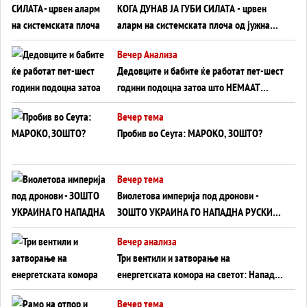
КОГА ДУНАВ ЈА ГУБИ СИЛАТА - црвен
аларм на системската плоча од јужна
Германија до Црното Море...
Вечер Анализа
Дедовците и бабите ќе работат пет-шест
години подоцна затоа што НЕМААТ
ВНУЦИ ДА ГИ ЗАМЕНАТ
Вечер тема
Пробив во Сеута: МАРОКО, ЗОШТО?
Вечер тема
Виолетова империја под дронови -
ЗОШТО УКРАИНА ГО НАПАДНА РУСКИОТ
WILDBERRIES
Вечер анализа
Три вентили и затворање на
енергетската комора на светот: Нападот
во Суец најавува глобален енергетски
Вечер тема