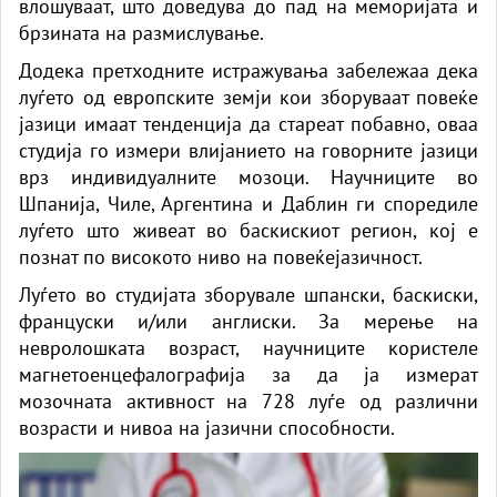
влошуваат, што доведува до пад на меморијата и
брзината на размислување.
Додека претходните истражувања забележаа дека
луѓето од европските земји кои зборуваат повеќе
јазици имаат тенденција да стареат побавно, оваа
студија го измери влијанието на говорните јазици
врз индивидуалните мозоци. Научниците во
Шпанија, Чиле, Аргентина и Даблин ги споредиле
луѓето што живеат во баскискиот регион, кој е
познат по високото ниво на повеќејазичност.
Луѓето во студијата зборувале шпански, баскиски,
француски и/или англиски. За мерење на
невролошката возраст, научниците користеле
магнетоенцефалографија за да ја измерат
мозочната активност на 728 луѓе од различни
возрасти и нивоа на јазични способности.