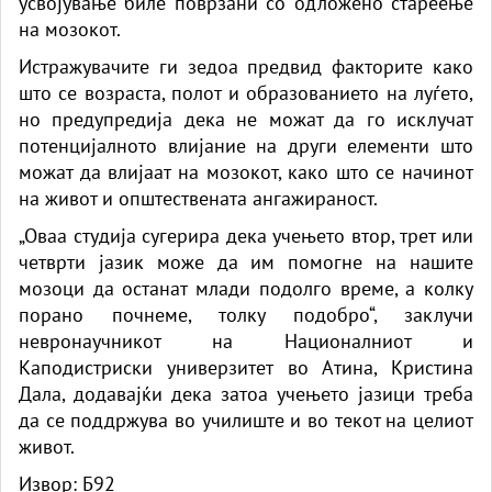
усвојување биле поврзани со одложено стареење
на мозокот.
Истражувачите ги зедоа предвид факторите како
што се возраста, полот и образованието на луѓето,
но предупредија дека не можат да го исклучат
потенцијалното влијание на други елементи што
можат да влијаат на мозокот, како што се начинот
на живот и општествената ангажираност.
„Оваа студија сугерира дека учењето втор, трет или
четврти јазик може да им помогне на нашите
мозоци да останат млади подолго време, а колку
порано почнеме, толку подобро“, заклучи
невронаучникот на Националниот и
Каподистриски универзитет во Атина, Кристина
Дала, додавајќи дека затоа учењето јазици треба
да се поддржува во училиште и во текот на целиот
живот.
Извор:
Б92