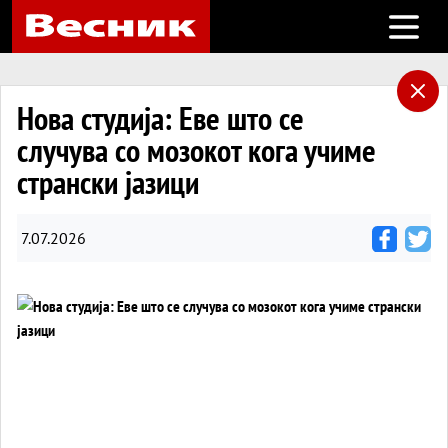
Open m
Нова студија: Еве што се
случува со мозокот кога учиме
странски јазици
7.07.2026