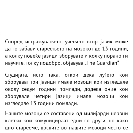
Според истражувањето, учењето втор јазик може
да го забави стареењето на мозокот до 13 години,
а колку повеќе јазици зборувате и колку порано ги
научите, толку подобро, објавува „The Guardian“.
Студијата, исто така, откри дека луѓето кои
зборуваат три јазици имале мозоци кои изгледале
околу седум години помлади, додека оние кои
зборувале четири јазици имале мозоци кои
изгледале 13 години помлади.
Нашите мозоци се составени од милијарди нервни
клетки кои комуницираат едни со други, но како
што старееме, врските во нашите мозоци често се