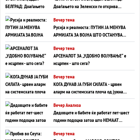
Доаѓањето на Зеленски ги открива
тајните на политиката на балансирање
Вечер тема
на Вучиќ
Русија и реалноста: ПУТИН ЈА МЕНУВА
АРМИЈАТА ЗА ВОЈНА ШТО ОСТАНУВА
БЕЗ ФРОНТ
Вечер тема
АРСЕНАЛОТ ЗА „УДОБНО ВОЈУВАЊЕ“ е
исцрпен - што сега?
Вечер тема
КОГА ДУНАВ ЈА ГУБИ СИЛАТА - црвен
аларм на системската плоча од јужна
Германија до Црното Море...
Вечер Анализа
Дедовците и бабите ќе работат пет-шест
години подоцна затоа што НЕМААТ
ВНУЦИ ДА ГИ ЗАМЕНАТ
Вечер тема