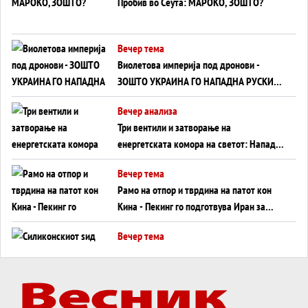
Пробив во Сеута: МАРОКО, ЗОШТО?
Вечер тема
Виолетова империја под дронови -
ЗОШТО УКРАИНА ГО НАПАДНА РУСКИОТ
WILDBERRIES
Вечер анализа
Три вентили и затворање на
енергетската комора на светот: Нападот
во Суец најавува глобален енергетски
Вечер тема
инфаркт?
Рамо на отпор и тврдина на патот кон
Кина - Пекинг го подготвува Иран за
американска копнена инвазија
Вечер тема
Силиконскиот ѕид веќе не е непробоен,
Кина го напаѓа последниот голем
монопол на Западот?
Вечер тема