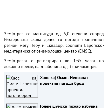
Земјотрес со магнитуда од 5,0 степени според
Рихтеровата скала денес го погоди граничниот
регион меѓу Перу и Еквадор, соопшти Европско-
медитеранскиот сеизмолошки центар (EMSC).
Земјотресот е регистриран во 1:35 часот по
локално време, на длабочина од 35 километри.
Хаос кај Оман: Непознат
проектил погоди брод
Голем шумски пожар избувна