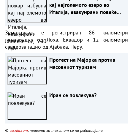
кај најголемото езеро во
Италија, евакуирани повеќе
од 200 луѓе
Земјотресот е регистриран 86 километри
југозападно од Лоха, Еквадор и 12 километри
северозападно од Ајабака, Перу.
Протест на Мајорка против
масовниот туризам
Иран се повлекува?
©
vesnik.com
, правата за текстот се на редакцијата