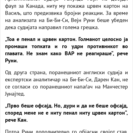
фаул за Канада, ниту му покажа црвен картон на
Васиљ, што предизвика бројни реакции. За време
на анализата на Би-Би-Си, Вејн Руни беше убеден
дека судијата направил голема грешка.
„Тоа е пенал и црвен картон. Голманот целосно ја
промаши топката и го удри противникот во
главата. Не знам како ВАР не реагираше“, рече
Руни.
Од друга страна, поранешниот англиски судија и
експертски аналитичар на Би-Би-Си, Дарен Кан, не
се согласи со поранешниот напаѓач на Манчестер
Јунајтед.
„Прво беше офсајд. Но, дури и да не беше офсајд,
според мене не е ниту пенал ниту црвен картон“,
рече Кан.
Потоа Руни дополнително го објасни својот став,