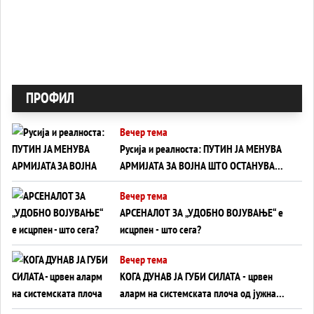
ПРОФИЛ
Вечер тема
Русија и реалноста: ПУТИН ЈА МЕНУВА
АРМИЈАТА ЗА ВОЈНА ШТО ОСТАНУВА
БЕЗ ФРОНТ
Вечер тема
АРСЕНАЛОТ ЗА „УДОБНО ВОЈУВАЊЕ“ е
исцрпен - што сега?
Вечер тема
КОГА ДУНАВ ЈА ГУБИ СИЛАТА - црвен
аларм на системската плоча од јужна
Германија до Црното Море...