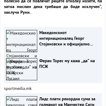
полесно да се повлечат рацете отколку нозете, па
затоа мислам дека требаше да биде исклучен“,
заклучи Руни.
Македонскиот
интернационалец Георг
Стојановски и официјално
фудбалер на катарски Лусаил
Феран Торес му кажа „да“ на
ПСЖ
sportmedia.mk
Лидс плати рекордна сума за
голманот на Манчестер Сити