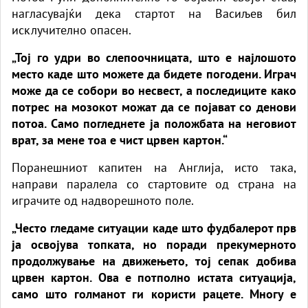
нагласувајќи дека стартот на Васиљев бил
исклучително опасен.
„Тој го удри во слепоочницата, што е најлошото
место каде што можете да бидете погодени. Играч
може да се собори во несвест, а последиците како
потрес на мозокот можат да се појават со денови
потоа. Само погледнете ја положбата на неговиот
врат, за мене тоа е чист црвен картон.“
Поранешниот капитен на Англија, исто така,
направи паралела со стартовите од страна на
играчите од надворешното поле.
„Често гледаме ситуации каде што фудбалерот прв
ја освојува топката, но поради прекумерното
продолжување на движењето, тој сепак добива
црвен картон. Ова е потполно истата ситуација,
само што голманот ги користи рацете. Многу е