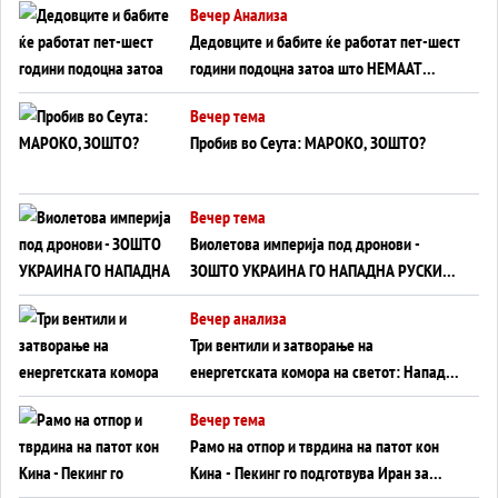
Вечер Анализа
Дедовците и бабите ќе работат пет-шест
години подоцна затоа што НЕМААТ
ВНУЦИ ДА ГИ ЗАМЕНАТ
Вечер тема
Пробив во Сеута: МАРОКО, ЗОШТО?
Вечер тема
Виолетова империја под дронови -
ЗОШТО УКРАИНА ГО НАПАДНА РУСКИОТ
WILDBERRIES
Вечер анализа
Три вентили и затворање на
енергетската комора на светот: Нападот
во Суец најавува глобален енергетски
Вечер тема
инфаркт?
Рамо на отпор и тврдина на патот кон
Кина - Пекинг го подготвува Иран за