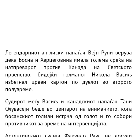
Легендарниот англиски напаѓач Вејн Руни верува
дека Босна и Херцеговина имала голема среќа на
натпреварот против Канада на Светското
првенство, бидејќи голманот Никола Васиљ
избегнал црвен картон по дуелот во второто
полувреме.
Судирот меѓу Васиљ и канадскиот напаѓач Тани
Олувасеји беше во центарот на вниманието, кога
босанскиот голман истрча од голот и го собори
противникот за време на интервенцијата.
Аргентинскиот судија Факундо Раул не досуди