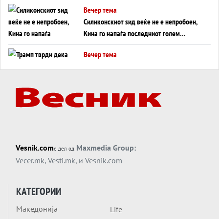
американска копнена инвазија
Вечер тема
Силиконскиот ѕид веќе не е непробоен,
Кина го напаѓа последниот голем
монопол на Западот?
Вечер тема
Трамп тврди дека повторно „разговара“
со Иран - ваквите моменти се поопасни
од отворените закани
Вечер тема
ДЛАБОКО УДОЛУ: Сметководствените
трикови што го соборија ЕНРОН ги
применуваат гигантите за ВИ
Вечер тема
Vesnik.com
Maxmedia Group:
е дел од
АТОМСКО ДОМИНО НА БЛИСКИОТ
Vecer.mk
,
Vesti.mk
, и
Vesnik.com
ИСТОК
Вечер тема
КАТЕГОРИИ
ОД ШАХЕД ДО СВЕТСКА ВОЈНА?
Македонија
Life
Обвинувањето кон Русија го поврзува