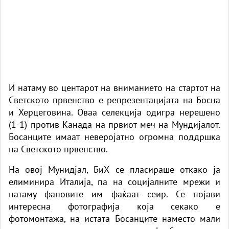
И натаму во центарот на вниманието на стартот на
Светското првенство е репрезентацијата на Босна
и Херцеговина. Оваа селекција одигра нерешено
(1-1) против Канада на првиот меч на Мундијалот.
Босанците имаат неверојатно огромна поддршка
на Светското првенство.
На овој Мунидјал, БиХ се пласираше откако ја
елиминира Италија, па на социјалните мрежи и
натаму фановите им фаќаат сеир. Се појави
интересна фотографија која секако е
фотомонтажа, на истата Босанците наместо мали