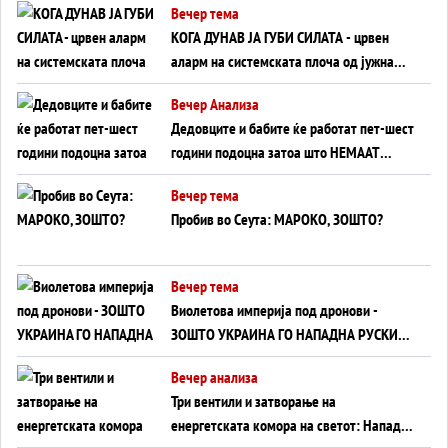
Вечер тема
КОГА ДУНАВ ЈА ГУБИ СИЛАТА - црвен
аларм на системската плоча од јужна
Германија до Црното Море...
Вечер Анализа
Дедовците и бабите ќе работат пет-шест
години подоцна затоа што НЕМААТ
ВНУЦИ ДА ГИ ЗАМЕНАТ
Вечер тема
Пробив во Сеута: МАРОКО, ЗОШТО?
Вечер тема
Виолетова империја под дронови -
ЗОШТО УКРАИНА ГО НАПАДНА РУСКИОТ
WILDBERRIES
Вечер анализа
Три вентили и затворање на
енергетската комора на светот: Нападот