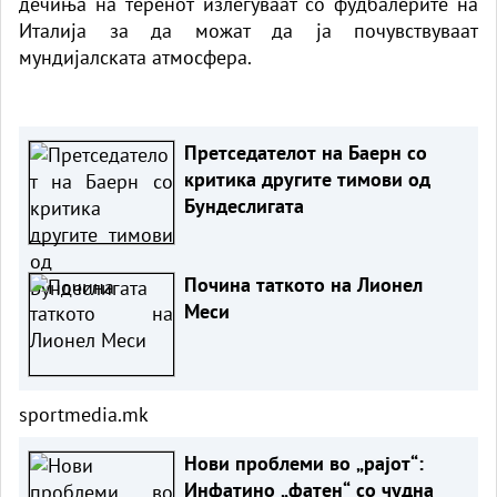
дечиња на теренот излегуваат со фудбалерите на
Италија за да можат да ја почувствуваат
мундијалската атмосфера.
Претседателот на Баерн со
критика другите тимови од
Бундеслигата
Почина таткото на Лионел
Меси
sportmedia.mk
Нови проблеми во „рајот“:
Инфатино „фатен“ со чудна