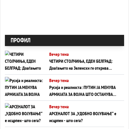
ПРОФИЛ
Вечер тема
ЧЕТИРИ СТОЛЧИЊА, ЕДЕН БЕЛГРАД:
Доаѓањето на Зеленски ги открива
тајните на политиката на балансирање
Вечер тема
на Вучиќ
Русија и реалноста: ПУТИН ЈА МЕНУВА
АРМИЈАТА ЗА ВОЈНА ШТО ОСТАНУВА
БЕЗ ФРОНТ
Вечер тема
АРСЕНАЛОТ ЗА „УДОБНО ВОЈУВАЊЕ“ е
исцрпен - што сега?