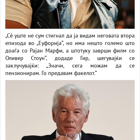
„Сè уште не сум стигнал да ја видам неговата втора
епизода во „Еуфорија“, но има нешто големо што
доаѓа со Рајан Марфи, а штотуку заврши филм со
Оливер Стоун“, додаде Гир, шегувајќи се
заклучувајќи: „Значи, сега можам да се
пензионирам. Го предавам факелот.“