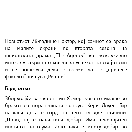
Познатиот 76-годишен актер, кој самиот се враќа
на малите екрани во втората сезона на
шпионската драма „The Agency“, во ексклузивно
интервју откри што мисли за успехот на својот син
и се пошегува дека е време да се „пренесе
факелот“, пишува „People“.
Горд татко
Зборувајќи за својот син Хомер, кого го имаше во
бракот со поранешната сопруга Кери Лоуел, Гир
нагласи дека е горд на него од две причини.
„Прво, тој е навистина добар. Има неверојатен
инстинкт за глума. Исто така е многу добар во