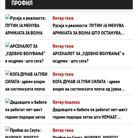
ПРОФИЛ
Вечер тема
Русија и реалноста: ПУТИН ЈА МЕНУВА
АРМИЈАТА ЗА ВОЈНА ШТО ОСТАНУВА
БЕЗ ФРОНТ
Вечер тема
АРСЕНАЛОТ ЗА „УДОБНО ВОЈУВАЊЕ“ е
исцрпен - што сега?
Вечер тема
КОГА ДУНАВ ЈА ГУБИ СИЛАТА - црвен
аларм на системската плоча од јужна
Германија до Црното Море...
Вечер Анализа
Дедовците и бабите ќе работат пет-шест
години подоцна затоа што НЕМААТ
ВНУЦИ ДА ГИ ЗАМЕНАТ
Вечер тема
Пробив во Сеута: МАРОКО, ЗОШТО?