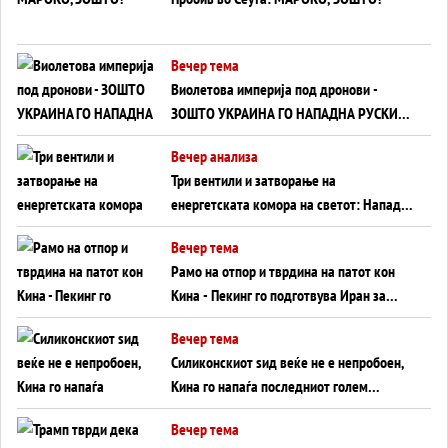
Вечер тема
Виолетова империја под дронови -
ЗОШТО УКРАИНА ГО НАПАДНА РУСКИОТ
WILDBERRIES
Вечер анализа
Три вентили и затворање на
енергетската комора на светот: Нападот
во Суец најавува глобален енергетски
Вечер тема
инфаркт?
Рамо на отпор и тврдина на патот кон
Кина - Пекинг го подготвува Иран за
американска копнена инвазија
Вечер тема
Силиконскиот ѕид веќе не е непробоен,
Кина го напаѓа последниот голем
монопол на Западот?
Вечер тема