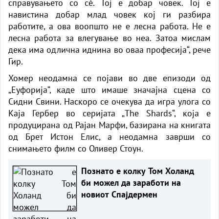
справувањето со сè. Тој е добар човек. Тој е
навистина добар млад човек кој ги разбира
работите, а ова воопшто не е лесна работа. Не е
лесна работа за влегување во неа. Затоа мислам
дека има одлична иднина во оваа професија“, рече
Гир.
Хомер неодамна се појави во две епизоди од
„Еуфорија“, каде што имаше значајна сцена со
Сидни Свини. Наскоро се очекува да игра улога со
Каја Гербер во серијата „The Shards“, која е
продуцирана од Рајан Марфи, базирана на книгата
од Брет Истон Елис, а неодамна заврши со
снимањето филм со Оливер Стоун.
Познато е колку Том Холанд
би можел да заработи на
новиот Спајдермен