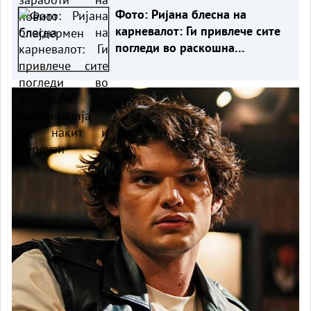
Фото: Ријана блесна на
карневалот: Ги привлече сите
погледи во раскошна
комбинација од накит и
пердуви