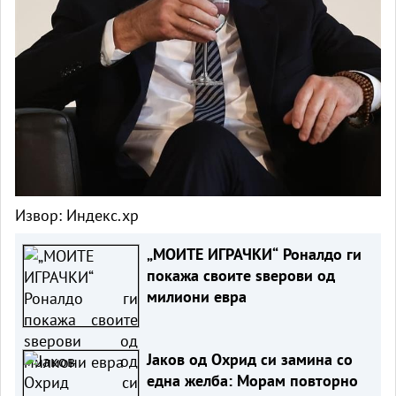
Извор:
Индекс.хр
„МОИТЕ ИГРАЧКИ“ Роналдо ги
покажа своите ѕверови од
милиони евра
Јаков од Охрид си замина со
една желба: Морам повторно