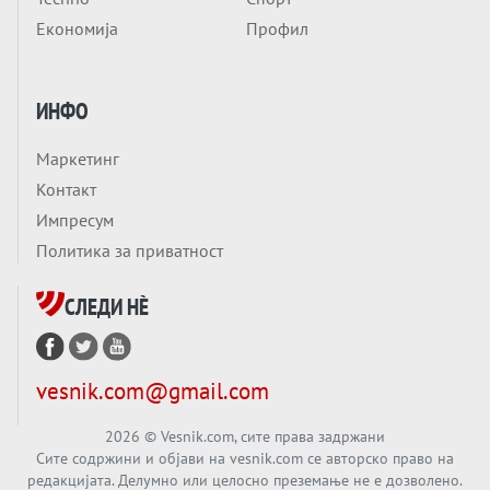
Приватни факултети - ОД ПРЕСТИЖ
Економија
Профил
НЕКОГАШ ДЕНЕС ДО ФАБРИКИ ЗА
ДИПЛОМИ
Вечер тема
ИНФО
БАЛКАНОТ КАКО ДОКУМЕНТ НА ТУЃА
МАСА: Берлинскиот договор од 1878 и
Маркетинг
европската уметност за уредување на
Вечер тема
Контакт
туѓи судбини
ГЕРМАНИЈА Е ПРЕД ЕКСПЛОЗИЈА? АfD го
Импресум
урива заштитниот ѕид, улиците се полнат
Политика за приватност
со отпор, а Европа гледа почеток на
Вечер тема
голем потрес?
СЛЕДИ НÈ
Кинеска ракета испукана во Пацификот.
Што значи тоа за СТРАТЕШКИОТ ЈАЗИК
ВО СВЕТОТ?
Вечер тема
vesnik.com@gmail.com
Брисел ги менува правилата за
проширување: НОВИ ЗАШТИТНИ
2026
© Vesnik.com, сите права задржани
Сите содржини и објави на vesnik.com се авторско право на
МЕХАНИЗМИ ЗА ИДНИТЕ ЧЛЕНКИ НА ЕУ
редакцијата. Делумно или целосно преземање не е дозволено.
Вечер Анализа