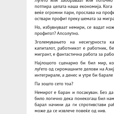
Луѓето или забораваат или поточно
потпира целата наша економија. Кога 
веќе огромни пари, прослава на профи
оствари профит преку шемата за мигран
Но, избувнуваат немири, се вадат нож
профитот? Апсолутно.
Зголемувањето на несигурноста к
капиталот, работникот е работник, б
мигрант, е фантастична работа за раб
Најлошото сценарио би бил мир, кое
луѓето од сиромашните делови на Азиј
интегрирале, а денес и утре би барале 
Па зошто сето тоа?
Немирот е баран и посакуван. Без да
било логично дека понекогаш бил нам
барал начини да ги спротивстави ра
може да се извлече повеќе од нив.