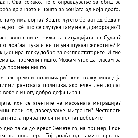
дан. Ова, секако, не е оправдување за обид за
реба да знаете и нешто за земјата од која доаѓа.
о таму има војна? Зошто луѓето бегаат од беда и
едно - сè што се случува таму не е „домородно“!
аст, зошто ни е грижа за ситуацијата во Судан?
то доаѓаат тука и ни ги уништуваат животите? И
ционира толку добро за експлоататорите. И тие
 нема да промени ништо. Можам утре да гласам за
 да промени ништо.
е „екстремни политичари“ кои толку многу ја
нтиимигрантската политика, ако еден ден дојдат
то веќе е многу добро дефиниран.
јата, кои се агентите на масовната миграција?
омни пари од доведување мигранти? Честопати
антите, а приватно си ги полнат џебовите.
 дно па сè до врвот. Земете го, на пример, Елон
ом на нова ера. Тој доаѓа од самиот врв на