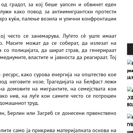
од градот, за кој беше уапсен и обвинет еден
служи како повод за антиимигрантски протести
 врз куќи, палење возила и улични конфронтации
ој често се занемарува. Луѓето сè уште имаат
о. Масите можат да се соберат, да излезат на
а со полицијата, да шират страв, да генерираат
едиумите, властите и јавноста да реагираат. Тој
о ресурс, како сурова енергија на општество кое
под неговите нозе. Трагедијата на Белфаст лежи
 на домовите на мигрантите, на семејствата кои
ко нив, на луѓе кои самите често се потрошен
 домашниот труд.
ин, Берлин или Загреб се донесени првенствено
елити само ја прикрива материјалната основа на