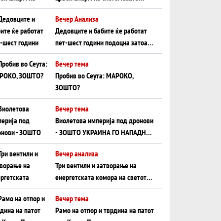
плоча од јужна Германија до
Вечер Анализа
Црното Море...
Дедовците и бабите ќе работат
пет-шест години подоцна затоа
што НЕМААТ ВНУЦИ ДА ГИ
Вечер тема
ЗАМЕНАТ
Пробив во Сеута: МАРОКО,
ЗОШТО?
Вечер тема
Виолетова империја под дронови
- ЗОШТО УКРАИНА ГО НАПАДНА
РУСКИОТ WILDBERRIES
Вечер анализа
Три вентили и затворање на
енергетската комора на светот:
Нападот во Суец најавува
Вечер тема
глобален енергетски инфаркт?
Рамо на отпор и тврдина на патот