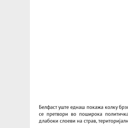
Белфаст уште еднаш покажа колку брз
се претвори во поширока политичка
длабоки слоеви на страв, територијал