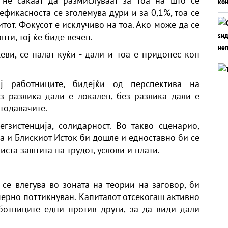
 не сакаат да размислуваат за тоа на што се
ефикасноста се зголемува дури и за 0,1%, тоа се
тот. Фокусот е исклучиво на тоа. Ако може да се
ти, тој ќе биде вечен.
еви, се палат куќи - дали и тоа е придонес кон
ај работниците, бидејќи од перспектива на
ез разлика дали е локален, без разлика дали е
отодавачите.
гзистенција, солидарност. Во такво сценарио,
а и Блискиот Исток би дошле и едноставно би се
иста заштита на трудот, услови и плати.
 се влегува во зоната на теории на заговор, би
ерно поттикнуван. Капиталот отсекогаш активно
ботниците едни против други, за да види дали