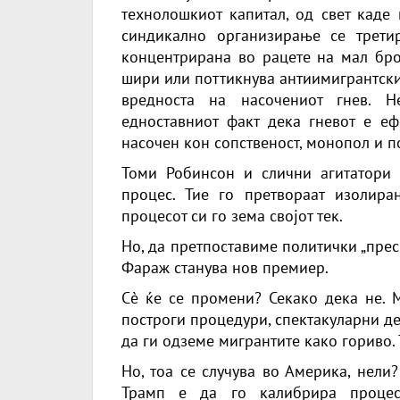
технолошкиот капитал, од свет каде
синдикално организирање се третир
концентрирана во рацете на мал бро
шири или поттикнува антиимигрантски г
вредноста на насочениот гнев. Н
едноставниот факт дека гневот е еф
насочен кон сопственост, монопол и п
Томи Робинсон и слични агитатори 
процес. Тие го претвораат изолира
процесот си го зема својот тек.
Но, да претпоставиме политички „пресв
Фараж станува нов премиер.
Сè ќе се промени? Секако дека не. 
построги процедури, спектакуларни де
да ги одземе мигрантите како гориво. 
Но, тоа се случува во Америка, нели?
Трамп е да го калибрира процес