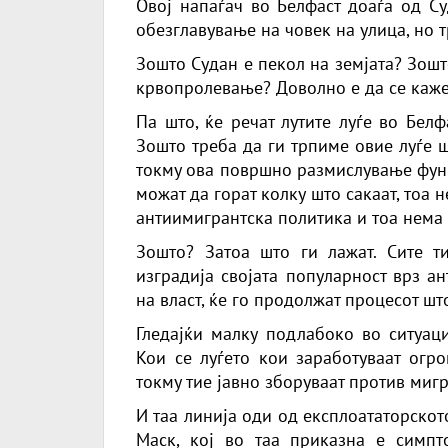
Овој напаѓач во Белфаст доаѓа од Су
обезглавување на човек на улица, но т
Зошто Судан е пекол на земјата? Зошт
крвопролевање? Доволно е да се каже 
Па што, ќе речат лутите луѓе во Белф
Зошто треба да ги трпиме овие луѓе ш
токму ова површно размислување функ
можат да горат колку што сакаат, тоа
антиимигрантска политика и тоа нема
Зошто? Затоа што ги лажат. Сите ти
изградија својата популарност врз а
на власт, ќе го продолжат процесот ш
Гледајќи малку подлабоко во ситуаци
Кои се луѓето кои заработуваат огр
токму тие јавно зборуваат против мигр
И таа линија оди од експлоататорското
Маск, кој во таа приказна е симпт