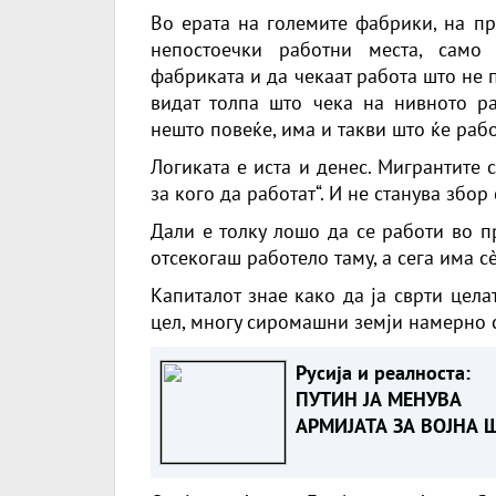
Во ерата на големите фабрики, на пр
непостоечки работни места, само
фабриката и да чекаат работа што не 
видат толпа што чека на нивното ра
нешто повеќе, има и такви што ќе рабо
Логиката е иста и денес. Мигрантите
за кого да работат“. И не станува збор
Дали е толку лошо да се работи во п
отсекогаш работело таму, а сега има с
Капиталот знае како да ја сврти целат
цел, многу сиромашни земји намерно 
Русија и реалноста:
ПУТИН ЈА МЕНУВА
АРМИЈАТА ЗА ВОЈНА 
ОСТАНУВА БЕЗ ФРОН