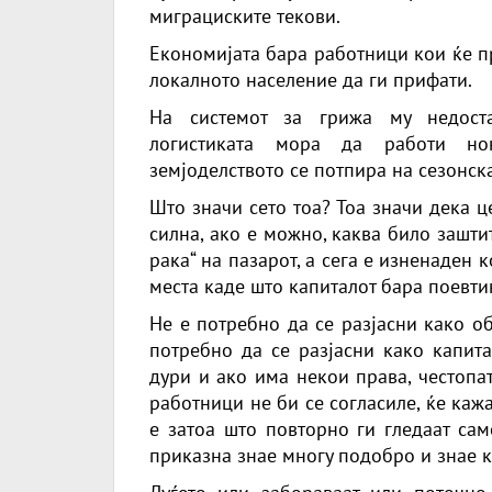
миграциските текови.
Економијата бара работници кои ќе п
локалното население да ги прифати.
На системот за грижа му недоста
логистиката мора да работи ноќ
земјоделството се потпира на сезонска
Што значи сето тоа? Тоа значи дека 
силна, ако е можно, каква било зашти
рака“ на пазарот, а сега е изненаден 
места каде што капиталот бара поевти
Не е потребно да се разјасни како о
потребно да се разјасни како капита
дури и ако има некои права, честопа
работници не би се согласиле, ќе каж
е затоа што повторно ги гледаат сам
приказна знае многу подобро и знае к