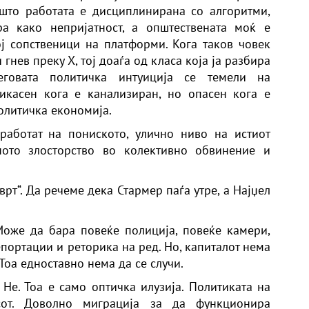
 што работата е дисциплинирана со алгоритми,
а како непријатност, а општествената моќ е
ј сопственици на платформи. Кога таков човек
нев преку X, тој доаѓа од класа која ја разбира
еговата политичка интуиција се темели на
икасен кога е канализиран, но опасен кога е
олитичка економија.
работат на пониското, улично ниво на истиот
ното злосторство во колективно обвинение и
рт“. Да речеме дека Стармер паѓа утре, а Најџел
Може да бара повеќе полиција, повеќе камери,
портации и реторика на ред. Но, капиталот нема
Тоа едноставно нема да се случи.
 Не. Тоа е само оптичка илузија. Политиката на
от. Доволно миграција за да функционира