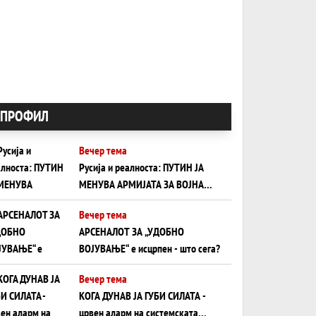
ПРОФИЛ
Вечер тема
Русија и реалноста: ПУТИН ЈА
МЕНУВА АРМИЈАТА ЗА ВОЈНА
ШТО ОСТАНУВА БЕЗ ФРОНТ
Вечер тема
АРСЕНАЛОТ ЗА „УДОБНО
ВОЈУВАЊЕ“ е исцрпен - што сега?
Вечер тема
КОГА ДУНАВ ЈА ГУБИ СИЛАТА -
црвен аларм на системската