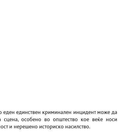
о еден единствен криминален инцидент може да
 сцена, особено во општество кое веќе носи
ност и нерешено историско насилство.