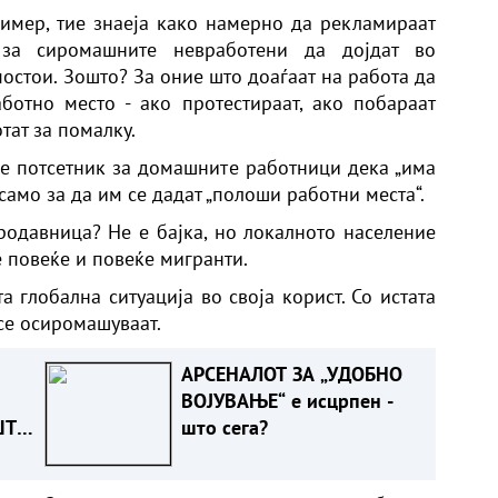
имер, тие знаеја како намерно да рекламираат
 за сиромашните невработени да дојдат во
постои. Зошто? За оние што доаѓаат на работа да
ботно место - ако протестираат, ако побараат
тат за помалку.
 се потсетник за домашните работници дека „има
 само за да им се дадат „полоши работни места“.
родавница? Не е бајка, но локалното население
è повеќе и повеќе мигранти.
а глобална ситуација во своја корист. Со истата
се осиромашуваат.
АРСЕНАЛОТ ЗА „УДОБНО
ВОЈУВАЊЕ“ е исцрпен -
ШТО
што сега?
Т