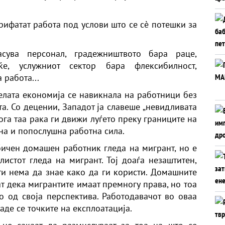
рифатат работа под услови што се сè потешки за
сува персонал, градежништвото бара раце,
е, услужниот сектор бара флексибилност,
 работа...
целата економија се навикнала на работници без
та. Со децении, Западот ја славеше „невидливата
кога таа рака ги движи луѓето преку границите на
на и попослушна работна сила.
бичен домашен работник гледа на мигрант, но е
листот гледа на мигрант. Тој доаѓа незаштитен,
ти нема да знае како да ги користи. Домашните
ат дека мигрантите имаат премногу права, но тоа
о од своја перспектива. Работодавачот во оваа
аде се точките на експлоатација.