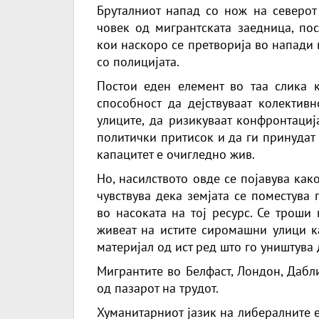
Бруталниот напад со нож на северот 
човек од мигрантската заедница, по
кои наскоро се претворија во напади
со полицијата.
Постои еден елемент во таа слика к
способност да дејствуваат колективн
улиците, да ризикуваат конфронтациј
политички притисок и да ги принудат м
капацитет е очигледно жив.
Но, насилството овде се појавува как
чувствува дека земјата се поместува 
во насоката на тој ресурс. Се троши
живеат на истите сиромашни улици ка
материјал од ист ред што го уништува
Мигрантите во Белфаст, Лондон, Дабл
од пазарот на трудот.
Хуманитарниот јазик на либералните 