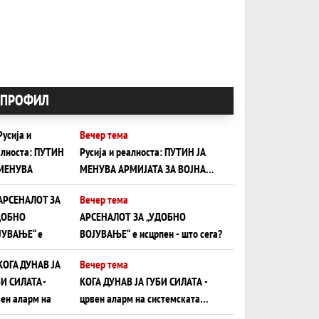
ПРОФИЛ
Вечер тема
Русија и реалноста: ПУТИН ЈА
МЕНУВА АРМИЈАТА ЗА ВОЈНА
ШТО ОСТАНУВА БЕЗ ФРОНТ
Вечер тема
АРСЕНАЛОТ ЗА „УДОБНО
ВОЈУВАЊЕ“ е исцрпен - што сега?
Вечер тема
КОГА ДУНАВ ЈА ГУБИ СИЛАТА -
црвен аларм на системската
плоча од јужна Германија до