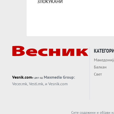
КАТЕГОР
Македониј
Балкан
Свет
Vesnik.com
Maxmedia Group:
е дел од
Vecer.mk
,
Vesti.mk
, и
Vesnik.com
Сите содржини и објави н