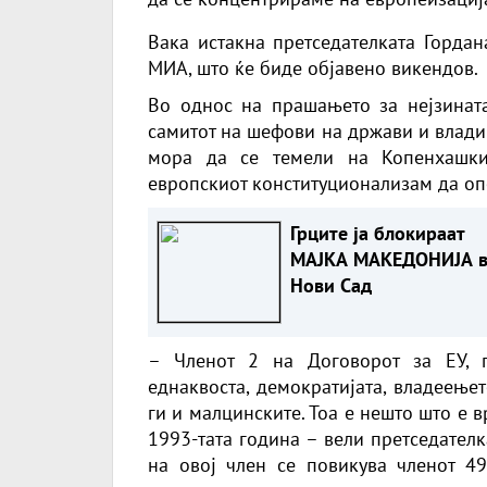
Вака истакна претседателката Гордан
МИА, што ќе биде објавено викендов.
Во однос на прашањето за нејзината
самитот на шефови на држави и влади
мора да се темели на Копенхашки
европскиот конституционализам да опс
Грците ја блокираат
МАЈКА МАКЕДОНИЈА 
Нови Сад
– Членот 2 на Договорот за ЕУ, п
еднаквоста, демократијата, владеењет
ги и малцинските. Тоа е нешто што е
1993-тата година – вели претседател
на овој член се повикува членот 4