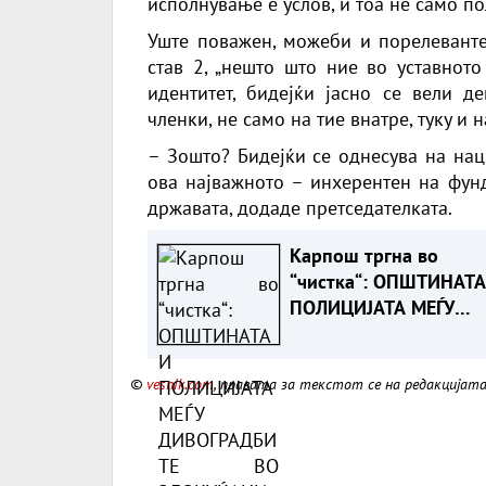
исполнување е услов, и тоа не само по
Уште поважен, можеби и порелевантен
став 2, „нешто што ние во уставнот
идентитет, бидејќи јасно се вели де
членки, не само на тие внатре, туку и 
– Зошто? Бидејќи се однесува на нац
ова најважното – инхерентен на фунд
државата, додаде претседателката.
Карпош тргна во
“чистка“: ОПШТИНАТА
ПОЛИЦИЈАТА МЕЃУ
ДИВОГРАДБИТЕ ВО
ЗЛОКУЌАНИ
©
vesnik.com
, правата за текстот се на редакцијат