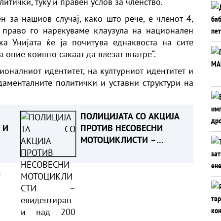
литички, туку и правен услов за членство.
 за нашиов случај, како што рече, е членот 4,
о право го нарекуваме клаузула на национален
ка Унијата ќе ја почитува еднаквоста на сите
на оние коишто сакаат да влезат внатре“.
ионалниот идентитет, на културниот идентитет и
аменталните политички и уставни структури на
ПОЛИЦИЈАТА СО АКЦИЈА
 И
ПРОТИВ НЕСОВЕСНИ
МОТОЦИКЛИСТИ –
евидентирани над 200
прекршоци, приведени
а
14 лица