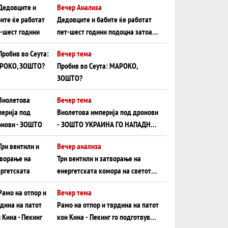
Вечер Анализа
Црното Море...
Дедовците и бабите ќе работат
пет-шест години подоцна затоа
што НЕМААТ ВНУЦИ ДА ГИ
Вечер тема
ЗАМЕНАТ
Пробив во Сеута: МАРОКО,
ЗОШТО?
Вечер тема
Виолетова империја под дронови
- ЗОШТО УКРАИНА ГО НАПАДНА
РУСКИОТ WILDBERRIES
Вечер анализа
Три вентили и затворање на
енергетската комора на светот:
Нападот во Суец најавува
Вечер тема
глобален енергетски инфаркт?
Рамо на отпор и тврдина на патот
кон Кина - Пекинг го подготвува