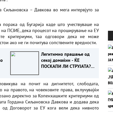
а Сиљановска – Давкова во мега интервјуто за
 порака од Бугарија каде што учествуваше на
 на ПСЈИЕ, дека процесот на проширување на ЕУ
те критериуми, таа одговори дека не може
тои ако не ги почитува сопствените вредности.
Легитимно прашање од
во
секој домаќин - ЌЕ
ПОСКАПИ ЛИ СТРУЈАТА?
Ова е одговорот
овикува на почит на дигнитетот, слободата,
о на правото, на човековите права, вклучувајќи
 врзано директно за Копенхашките критериуми од
ката Гордана Сиљановска Давкова и додава дека
9 од Договорот за ЕУ кога вели дека нивното