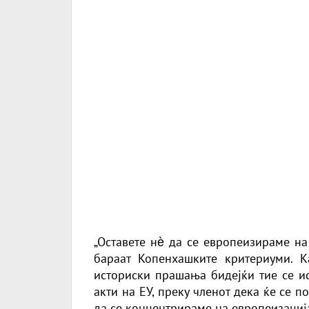
„Оставете нѐ да се европеизираме на
бараат Копенхашките критериуми. 
историски прашања бидејќи тие се ис
акти на ЕУ, преку членот дека ќе се п
да се концентрираме на европеизација