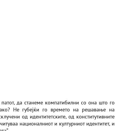
 патот, да станеме компатибилни со она што го
Како? Не губејќи го времето на решавање на
клучени од идентитетските, од конститутивните
очитуваа националниот и културниот идентитет, и
та“.