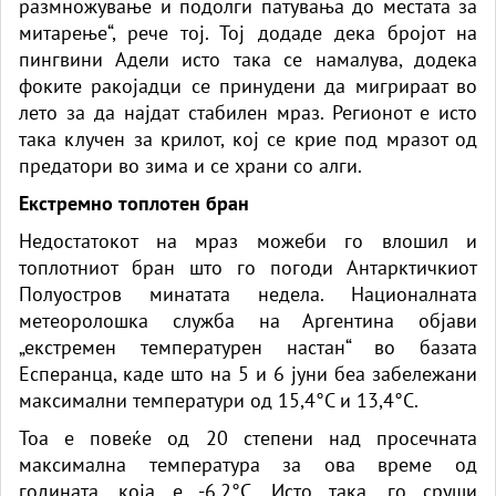
размножување и подолги патувања до местата за
митарење“, рече тој. Тој додаде дека бројот на
пингвини Адели исто така се намалува, додека
фоките ракојадци се принудени да мигрираат во
лето за да најдат стабилен мраз. Регионот е исто
така клучен за крилот, кој се крие под мразот од
предатори во зима и се храни со алги.
Екстремно топлотен бран
Недостатокот на мраз можеби го влошил и
топлотниот бран што го погоди Антарктичкиот
Полуостров минатата недела. Националната
метеоролошка служба на Аргентина објави
„екстремен температурен настан“ во базата
Есперанца, каде што на 5 и 6 јуни беа забележани
максимални температури од 15,4°C и 13,4°C.
Тоа е повеќе од 20 степени над просечната
максимална температура за ова време од
годината, која е -6,2°C. Исто така, го сруши