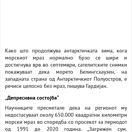
Како што продолжува антарктичката зима, кога
морскиот мраз нормално брзо се шири и
достигнува врв во септември, сателитските снимки
покажуваат дека морето Белингсхаузен, на
западната страна од Антарктичкиот Полуостров, е
речиси целосно без мраз, пишува Гардијан.
„Депресивна состојба“
Научниците пресметале дека на регионот му
недостасуваат околу 650.000 квадратни километри
морски мраз во споредба со просекот за периодот
од 1991 до 2020 година. „Загрижен сум.