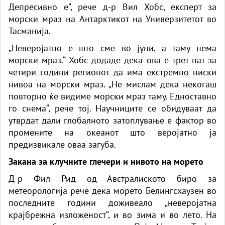
Депресивно е“, рече д-р Вил Хобс, експерт за
морски мраз на Антарктикот на Универзитетот во
Тасманија.
„Неверојатно е што сме во јуни, а таму нема
морски мраз.“ Хобс додаде дека ова е трет пат за
четири години регионот да има екстремно ниски
нивоа на морски мраз. „Не мислам дека некогаш
повторно ќе видиме морски мраз таму. Едноставно
го снема“, рече тој. Научниците се обидуваат да
утврдат дали глобалното затоплување е фактор во
промените на океанот што веројатно ја
предизвикале оваа загуба.
Закана за клучните глечери и нивото на морето
Д-р Фил Рид од Австралиското биро за
метеорологија рече дека морето Белингсхаузен во
последните години доживеало „неверојатна
крајбрежна изложеност“, и во зима и во лето. На