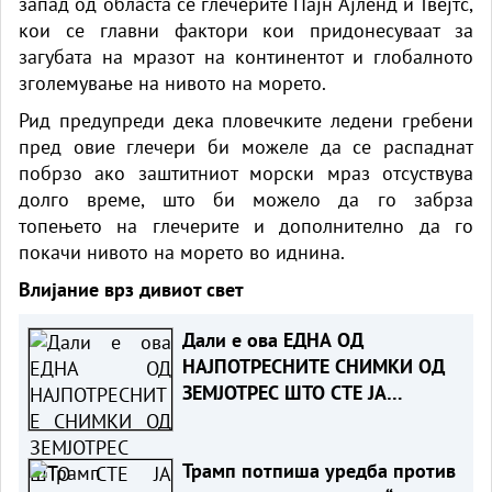
запад од областа се глечерите Пајн Ајленд и Твејтс,
кои се главни фактори кои придонесуваат за
загубата на мразот на континентот и глобалното
зголемување на нивото на морето.
Рид предупреди дека пловечките ледени гребени
пред овие глечери би можеле да се распаднат
побрзо ако заштитниот морски мраз отсуствува
долго време, што би можело да го забрза
топењето на глечерите и дополнително да го
покачи нивото на морето во иднина.
Влијание врз дивиот свет
Дали е ова ЕДНА ОД
НАЈПОТРЕСНИТЕ СНИМКИ ОД
ЗЕМЈОТРЕС ШТО СТЕ ЈА
ВИДЕЛЕ?
Трамп потпиша уредба против