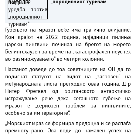
„породилниот туризам“
Губењето на мразот веќе има трагично влијание.
Кон крајот на 2022 година, илјадници пилиња
царски пингвини починаа на брегот на морето
Белингсхаузен за време на „катастрофален неуспех
во размножувањето“ во четири колонии.
Настанот доведе до тоа советниците на ОН да го
подигнат статусот на видот на „загрозен“ на
меѓународната листа претходно оваа година. Д-р
Питер Фретвел од Британското антарктичко
истражување рече дека сегашното губење на
мразот е „сериозен проблем за пингвините,
особено за императорите“.
„Морскиот мраз се формира предоцна и се распаѓа
премногу рано. Ова води до намален успех на