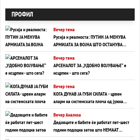
ПРОФИЛ
Вечер тема
Русија и реалноста: ПУТИН ЈА МЕНУВА
АРМИЈАТА ЗА ВОЈНА ШТО ОСТАНУВА
БЕЗ ФРОНТ
Вечер тема
АРСЕНАЛОТ ЗА „УДОБНО ВОЈУВАЊЕ“ е
исцрпен - што сега?
Вечер тема
КОГА ДУНАВ ЈА ГУБИ СИЛАТА - црвен
аларм на системската плоча од јужна
Германија до Црното Море...
Вечер Анализа
Дедовците и бабите ќе работат пет-шест
години подоцна затоа што НЕМААТ
ВНУЦИ ДА ГИ ЗАМЕНАТ