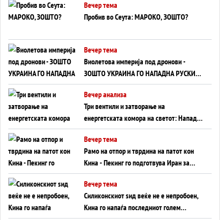
Вечер тема
Пробив во Сеута: МАРОКО, ЗОШТО?
Вечер тема
Виолетова империја под дронови -
ЗОШТО УКРАИНА ГО НАПАДНА РУСКИОТ
WILDBERRIES
Вечер анализа
Три вентили и затворање на
енергетската комора на светот: Нападот
во Суец најавува глобален енергетски
Вечер тема
инфаркт?
Рамо на отпор и тврдина на патот кон
Кина - Пекинг го подготвува Иран за
американска копнена инвазија
Вечер тема
Силиконскиот ѕид веќе не е непробоен,
Кина го напаѓа последниот голем
монопол на Западот?