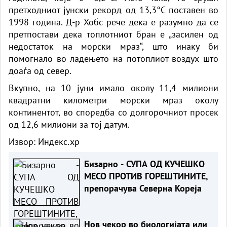
претходниот јунски рекорд од 13,3°C поставен во
1998 година. Д-р Хобс рече дека е разумно да се
претпостави дека топлотниот бран е „засилен од
недостаток на морски мраз“, што инаку би
помогнало во ладењето на потоплиот воздух што
доаѓа од север.
Вкупно, на 10 јуни имало околу 11,4 милиони
квадратни километри морски мраз околу
континентот, во споредба со долгорочниот просек
од 12,6 милиони за тој датум.
Извор:
Индекс.хр
Бизарно - СУПА ОД КУЧЕШКО
МЕСО ПРОТИВ ГОРЕШТИНИТЕ,
препорачува Северна Кореја
Нов чекор во биологијата или