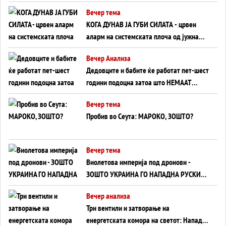
Вечер тема
КОГА ДУНАВ ЈА ГУБИ СИЛАТА - црвен
аларм на системската плоча од јужна
Германија до Црното Море...
Вечер Анализа
Дедовците и бабите ќе работат пет-шест
години подоцна затоа што НЕМААТ
ВНУЦИ ДА ГИ ЗАМЕНАТ
Вечер тема
Пробив во Сеута: МАРОКО, ЗОШТО?
Вечер тема
Виолетова империја под дронови -
ЗОШТО УКРАИНА ГО НАПАДНА РУСКИОТ
WILDBERRIES
Вечер анализа
Три вентили и затворање на
енергетската комора на светот: Нападот