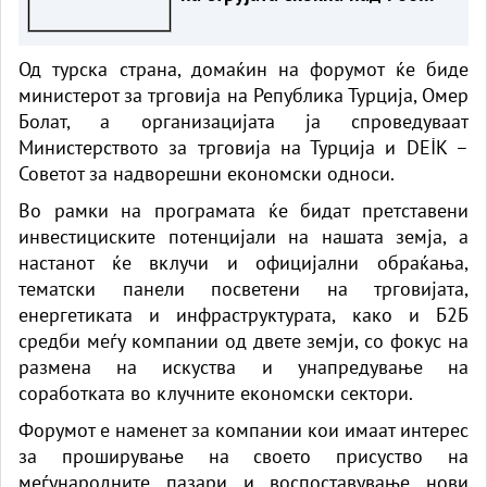
евра за мегават-час
Од турска страна, домаќин на форумот ќе биде
министерот за трговија на Република Турција, Омер
Болат, а организацијата ја спроведуваат
Министерството за трговија на Турција и DEİK –
Советот за надворешни економски односи.
Во рамки на програмата ќе бидат претставени
инвестициските потенцијали на нашата земја, а
настанот ќе вклучи и официјални обраќања,
тематски панели посветени на трговијата,
енергетиката и инфраструктурата, како и Б2Б
средби меѓу компании од двете земји, со фокус на
размена на искуства и унапредување на
соработката во клучните економски сектори.
Форумот е наменет за компании кои имаат интерес
за проширување на своето присуство на
меѓународните пазари и воспоставување нови