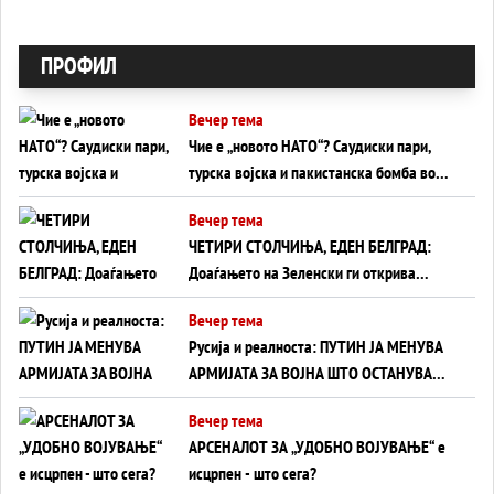
ПРОФИЛ
Вечер тема
Чие е „новото НАТО“? Саудиски пари,
турска војска и пакистанска бомба во
служба на Америка - или ќе стане
Вечер тема
сувишна?
ЧЕТИРИ СТОЛЧИЊА, ЕДЕН БЕЛГРАД:
Доаѓањето на Зеленски ги открива
тајните на политиката на балансирање
Вечер тема
на Вучиќ
Русија и реалноста: ПУТИН ЈА МЕНУВА
АРМИЈАТА ЗА ВОЈНА ШТО ОСТАНУВА
БЕЗ ФРОНТ
Вечер тема
АРСЕНАЛОТ ЗА „УДОБНО ВОЈУВАЊЕ“ е
исцрпен - што сега?