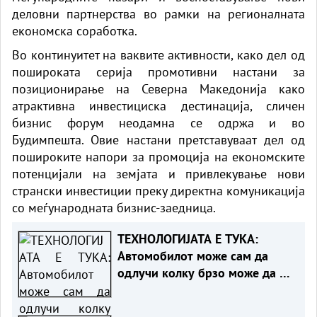
деловни партнерства во рамки на регионалната
економска соработка.
Во континуитет на ваквите активности, како дел од
пошироката серија промотивни настани за
позиционирање на Северна Македонија како
атрактивна инвестициска дестинација, сличен
бизнис форум неодамна се одржа и во
Будимпешта. Овие настани претставуваат дел од
пошироките напори за промоција на економските
потенцијали на земјата и привлекување нови
странски инвестиции преку директна комуникација
со меѓународната бизнис-заедница.
ТЕХНОЛОГИЈАТА Е ТУКА:
Автомобилот може сам да
одлучи колку брзо може да се
вози