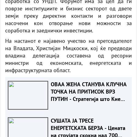
соработка со УНДП. Форумот има за цел да ги
поврзе институциите и бизнис секторот од двете
земји преку директни контакти и разговори
насочени кон отворање нови можности за
соработка и заеднички инвестиции.
На настанот е најавено учество на претседателот
на Владата, Христијан Мицкоски, кој ќе предводи
владина делегација составена од ресорни
министри од економската, енергетската и
инфраструктурната област.
ОВАА ЖЕНА СТАНУВА КЛУЧНА
ТОЧКА НА ПРИТИСОК ВРЗ
ПУТИН - Стратегија што Киев
никогаш порано не ја
користел
СУШАТА ЈА ТРЕСЕ
ЕНЕРГЕТСКАТА БЕРЗА - Цената
на струјата скокна над 700