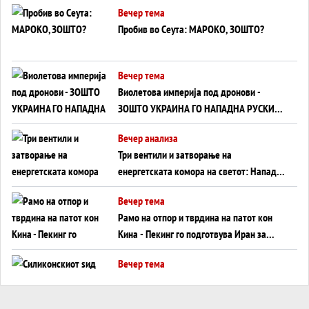
Вечер тема
Пробив во Сеута: МАРОКО, ЗОШТО?
Вечер тема
Виолетова империја под дронови -
ЗОШТО УКРАИНА ГО НАПАДНА РУСКИОТ
WILDBERRIES
Вечер анализа
Три вентили и затворање на
енергетската комора на светот: Нападот
во Суец најавува глобален енергетски
Вечер тема
инфаркт?
Рамо на отпор и тврдина на патот кон
Кина - Пекинг го подготвува Иран за
американска копнена инвазија
Вечер тема
Силиконскиот ѕид веќе не е непробоен,
Кина го напаѓа последниот голем