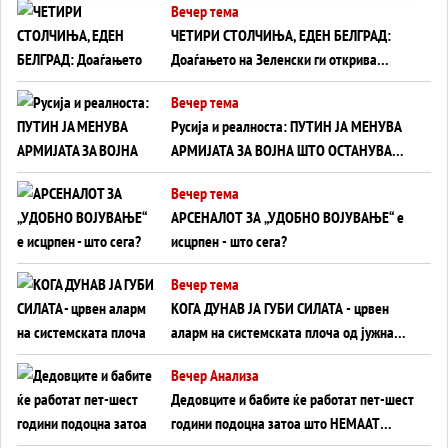
Вечер тема
ЧЕТИРИ СТОЛЧИЊА, ЕДЕН БЕЛГРАД:
Доаѓањето на Зеленски ги открива
тајните на политиката на балансирање
Вечер тема
на Вучиќ
Русија и реалноста: ПУТИН ЈА МЕНУВА
АРМИЈАТА ЗА ВОЈНА ШТО ОСТАНУВА
БЕЗ ФРОНТ
Вечер тема
АРСЕНАЛОТ ЗА „УДОБНО ВОЈУВАЊЕ“ е
исцрпен - што сега?
Вечер тема
КОГА ДУНАВ ЈА ГУБИ СИЛАТА - црвен
аларм на системската плоча од јужна
Германија до Црното Море...
Вечер Анализа
Дедовците и бабите ќе работат пет-шест
години подоцна затоа што НЕМААТ
ВНУЦИ ДА ГИ ЗАМЕНАТ