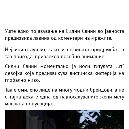
Уште едно појавување на Сидни Свини во јавноста
предизвика лавина од коментари на мрежите.
Нејзиниот аутфит, како и нејзината придружба за
таа пригода, привлекоа посебно внимание.
Сидни Свини моментално ја носи титулата „ит“
девојка која предизвикува вистинска хистерија на
глобално ниво.
Таа е омилено лице на многу модни брендови, а не
е тајна дека е една од најпосакуваните жени меѓу
машката популација.