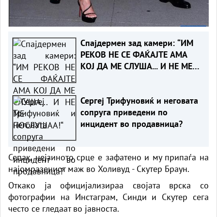
Спајдермен зад камери: “ИМ
РЕКОВ НЕ СЕ ФАЌАЈТЕ АМА
КОЈ ДА МЕ СЛУША... И НЕ МЕ
ПОСЛУШАА!“
Сергеј Трифуновиќ и неговата
сопруга приведени по
инцидент во продавница?
Сепак, нејзиното срце е зафатено и му припаѓа на
најомразениот маж во Холивуд - Скутер Браун.
Откако ја официјализираа својата врска со
фотографии на Инстаграм, Синди и Скутер сега
често се гледаат во јавноста.