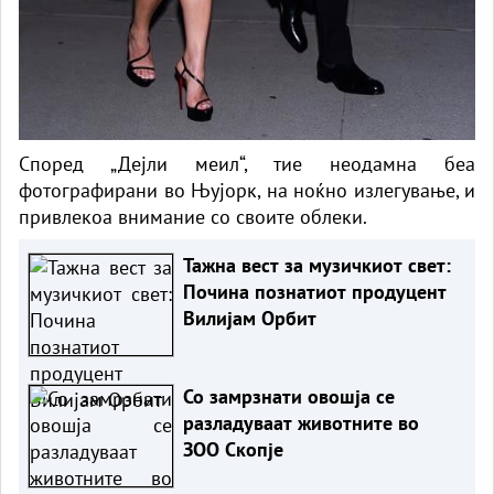
Според „Дејли меил“, тие неодамна беа
фотографирани во Њујорк, на ноќно излегување, и
привлекоа внимание со своите облеки.
Тажна вест за музичкиот свет:
Почина познатиот продуцент
Вилијам Орбит
Со замрзнати овошја се
разладуваат животните во
ЗОО Скопје