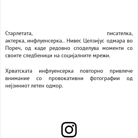
Старлетата, писателка,
актерка, инфлуенсерка.. Нивес Целзијус одмара во
Пореч, од каде редовно споделува моменти со
своите следбеници на социјалните мрежи.
Хрватската инфлуенсерка повторно привлече
внимание со провокативни фотографии од
нејзиниот летен одмор.