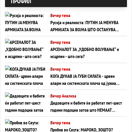
ПРОФИЛ
Вечер тема
Русија и реалноста: ПУТИН ЈА МЕНУВА
АРМИЈАТА ЗА ВОЈНА ШТО ОСТАНУВА
БЕЗ ФРОНТ
Вечер тема
АРСЕНАЛОТ ЗА „УДОБНО ВОЈУВАЊЕ“ е
исцрпен - што сега?
Вечер тема
КОГА ДУНАВ ЈА ГУБИ СИЛАТА - црвен
аларм на системската плоча од јужна
Германија до Црното Море...
Вечер Анализа
Дедовците и бабите ќе работат пет-шест
години подоцна затоа што НЕМААТ
ВНУЦИ ДА ГИ ЗАМЕНАТ
Вечер тема
Пробив во Сеута: МАРОКО, ЗОШТО?