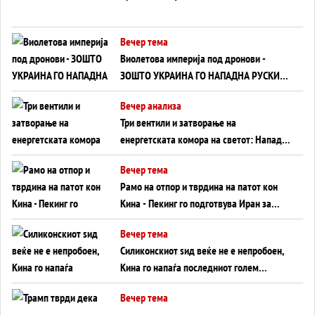
Вечер тема
Виолетова империја под дронови -
ЗОШТО УКРАИНА ГО НАПАДНА РУСКИОТ
WILDBERRIES
Вечер анализа
Три вентили и затворање на
енергетската комора на светот: Нападот
во Суец најавува глобален енергетски
Вечер тема
инфаркт?
Рамо на отпор и тврдина на патот кон
Кина - Пекинг го подготвува Иран за
американска копнена инвазија
Вечер тема
Силиконскиот ѕид веќе не е непробоен,
Кина го напаѓа последниот голем
монопол на Западот?
Вечер тема
Трамп тврди дека повторно „разговара“