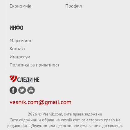
Приватни факултети - ОД ПРЕСТИЖ
Економија
Профил
НЕКОГАШ ДЕНЕС ДО ФАБРИКИ ЗА
ДИПЛОМИ
Вечер тема
ИНФО
БАЛКАНОТ КАКО ДОКУМЕНТ НА ТУЃА
МАСА: Берлинскиот договор од 1878 и
Маркетинг
европската уметност за уредување на
Вечер тема
Контакт
туѓи судбини
ГЕРМАНИЈА Е ПРЕД ЕКСПЛОЗИЈА? АfD го
Импресум
урива заштитниот ѕид, улиците се полнат
Политика за приватност
со отпор, а Европа гледа почеток на
Вечер тема
голем потрес?
СЛЕДИ НÈ
Кинеска ракета испукана во Пацификот.
Што значи тоа за СТРАТЕШКИОТ ЈАЗИК
ВО СВЕТОТ?
Вечер тема
vesnik.com@gmail.com
Брисел ги менува правилата за
проширување: НОВИ ЗАШТИТНИ
2026
© Vesnik.com, сите права задржани
Сите содржини и објави на vesnik.com се авторско право на
МЕХАНИЗМИ ЗА ИДНИТЕ ЧЛЕНКИ НА ЕУ
редакцијата. Делумно или целосно преземање не е дозволено.
Вечер Анализа