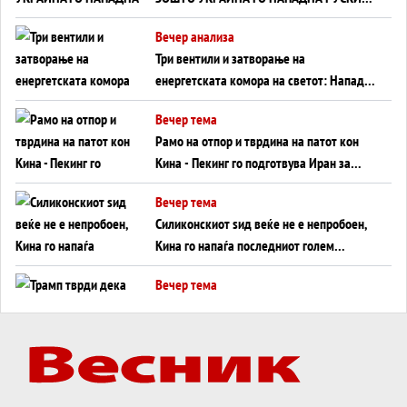
WILDBERRIES
Вечер анализа
Три вентили и затворање на
енергетската комора на светот: Нападот
во Суец најавува глобален енергетски
Вечер тема
инфаркт?
Рамо на отпор и тврдина на патот кон
Кина - Пекинг го подготвува Иран за
американска копнена инвазија
Вечер тема
Силиконскиот ѕид веќе не е непробоен,
Кина го напаѓа последниот голем
монопол на Западот?
Вечер тема
Трамп тврди дека повторно „разговара“
со Иран - ваквите моменти се поопасни
од отворените закани
Вечер тема
ДЛАБОКО УДОЛУ: Сметководствените