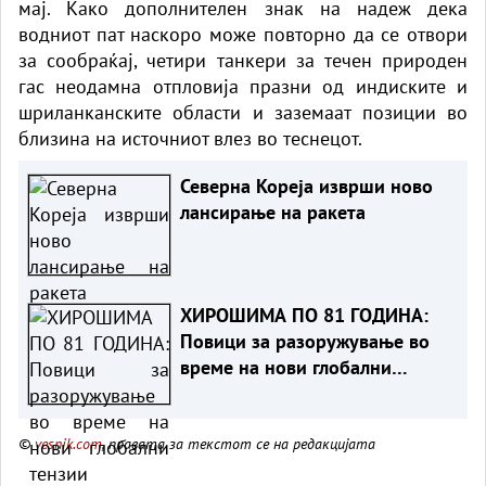
мај. Како дополнителен знак на надеж дека
водниот пат наскоро може повторно да се отвори
за сообраќај, четири танкери за течен природен
гас неодамна отпловија празни од индиските и
шриланканските области и заземаат позиции во
близина на источниот влез во теснецот.
Северна Кореја изврши ново
лансирање на ракета
ХИРОШИМА ПО 81 ГОДИНА:
Повици за разоружување во
време на нови глобални
тензии
©
vesnik.com
, правата за текстот се на редакцијата