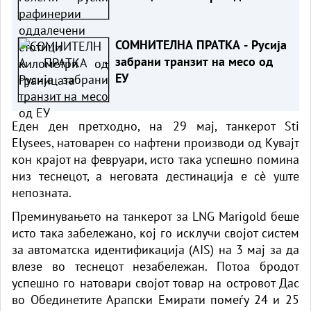
границата
СОМНИТЕЛНА ПРАТКА - Русија
забрани транзит на месо од
ЕУ
Еден ден претходно, на 29 мај, танкерот Sti
Elysees, натоварен со нафтени производи од Кувајт
кон крајот на февруари, исто така успешно помина
низ теснецот, а неговата дестинација е сè уште
непозната.
Преминувањето на танкерот за LNG Marigold беше
исто така забележано, кој го исклучи својот систем
за автоматска идентификација (AIS) на 3 мај за да
влезе во теснецот незабележан. Потоа бродот
успешно го натовари својот товар на островот Дас
во Обединетите Арапски Емирати помеѓу 24 и 25