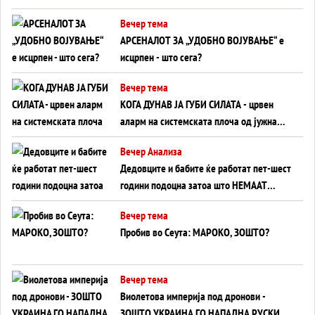
БЕЗ ФРОНТ
Вечер тема
АРСЕНАЛОТ ЗА „УДОБНО ВОЈУВАЊЕ“ е
исцрпен - што сега?
Вечер тема
КОГА ДУНАВ ЈА ГУБИ СИЛАТА - црвен
аларм на системската плоча од јужна
Германија до Црното Море...
Вечер Анализа
Дедовците и бабите ќе работат пет-шест
години подоцна затоа што НЕМААТ
ВНУЦИ ДА ГИ ЗАМЕНАТ
Вечер тема
Пробив во Сеута: МАРОКО, ЗОШТО?
Вечер тема
Виолетова империја под дронови -
ЗОШТО УКРАИНА ГО НАПАДНА РУСКИОТ