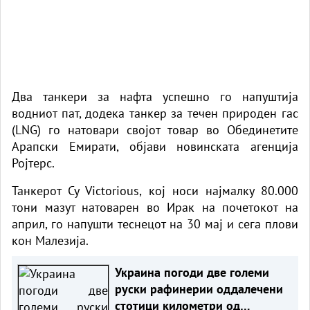
Два танкери за нафта успешно го напуштија
водниот пат, додека танкер за течен природен гас
(LNG) го натовари својот товар во Обединетите
Арапски Емирати, објави новинската агенција
Ројтерс.
Танкерот Cy Victorious, кој носи најмалку 80.000
тони мазут натоварен во Ирак на почетокот на
април, го напушти теснецот на 30 мај и сега плови
кон Малезија.
Украина погоди две големи
руски рафинерии оддалечени
стотици километри од