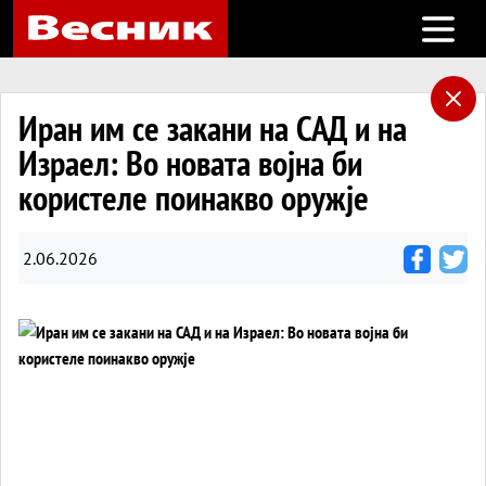
Open m
Иран им се закани на САД и на
Израел: Во новата војна би
користеле поинакво оружје
2.06.2026