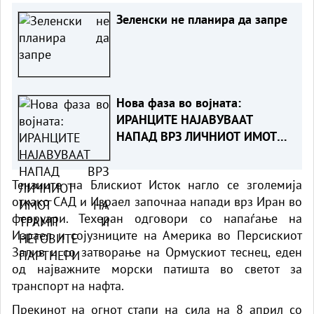
Зеленски не планира да запре
Нова фаза во војната:
ИРАНЦИТЕ НАЈАВУВААТ
НАПАД ВРЗ ЛИЧНИОТ ИМОТ
НА ТРАМП И НЕГОВИТЕ
ПАРТНЕРИ
Тензиите на Блискиот Исток нагло се зголемија
откако САД и Израел започнаа напади врз
Иран
во
февруари. Техеран одговори со напаѓање на
Израел
и сојузниците на Америка во Персискиот
Залив и со затворање на Ормускиот теснец, еден
од најважните морски патишта во светот за
транспорт на нафта.
Прекинот на огнот стапи на сила на 8 април со