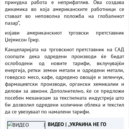
принудна работа е неприфатлив. Ова создава
динамика во која американските работници се
ставаат во неповолна положба на глобалниот
пазар“,
изјави американскиот трговски претставник
Џејмисон Грир.
Канцеларијата на трговскиот претставник на САД
соопшти дека одредени производи ќе бидат
ослободени од новите тарифи, вклучувајќи
енергија, ретки земни метали и одредени метали,
говедско месо, кафе, одредено овошје и зеленчук,
фармацевтски производи, органски хемикалии и
делови за авиони. Дополнително, ќе се предложи
посебен механизам за текстилната индустрија што
би дозволил одредени количини облека и текстил
да се увезуваат по намалени тарифи.
ВИДЕО | „УКРАИНА НЕ ГО