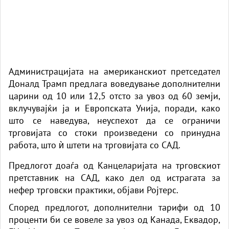
Администрацијата на американскиот претседател
Доналд Трамп предлага воведување дополнителни
царини од 10 или 12,5 отсто за увоз од 60 земји,
вклучувајќи ја и Европската Унија, поради, како
што се наведува, неуспехот да се ограничи
трговијата со стоки произведени со принудна
работа, што ѝ штети на трговијата со САД.
Предлогот доаѓа од Канцеларијата на трговскиот
претставник на САД, како дел од истрагата за
нефер трговски практики, објави Ројтерс.
Според предлогот, дополнителни тарифи од 10
проценти би се вовеле за увоз од Канада, Еквадор,