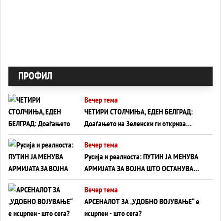
ПРОФИЛ
Вечер тема
ЧЕТИРИ СТОЛЧИЊА, ЕДЕН БЕЛГРАД:
Доаѓањето на Зеленски ги открива
тајните на политиката на балансирање
Вечер тема
на Вучиќ
Русија и реалноста: ПУТИН ЈА МЕНУВА
АРМИЈАТА ЗА ВОЈНА ШТО ОСТАНУВА
БЕЗ ФРОНТ
Вечер тема
АРСЕНАЛОТ ЗА „УДОБНО ВОЈУВАЊЕ“ е
исцрпен - што сега?