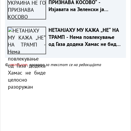
ПРИЗНАВА КОСОВО“ -
Изјавата на Зеленски ја
налути Приштина, симнато
украинското знаме
НЕТАНЈАХУ МУ КАЖА „НЕ“ НА
ТРАМП - Нема повлекување
од Газа додека Хамас не биде
целосно разоружан
©
vesnik.com
, правата за текстот се на редакцијата