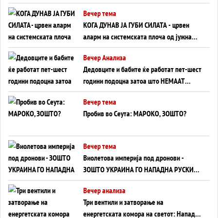
Вечер тема
КОГА ДУНАВ ЈА ГУБИ СИЛАТА - црвен
аларм на системската плоча од јужна
Германија до Црното Море...
Вечер Анализа
Дедовците и бабите ќе работат пет-шест
години подоцна затоа што НЕМААТ
ВНУЦИ ДА ГИ ЗАМЕНАТ
Вечер тема
Пробив во Сеута: МАРОКО, ЗОШТО?
Вечер тема
Виолетова империја под дронови -
ЗОШТО УКРАИНА ГО НАПАДНА РУСКИОТ
WILDBERRIES
Вечер анализа
Три вентили и затворање на
енергетската комора на светот: Нападот