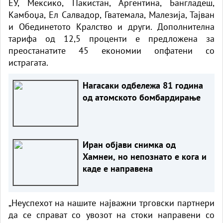
ЕУ, Мексико, Пакистан, Аргентина, Бангладеш,
Камбоџа, Ел Салвадор, Гватемала, Малезија, Тајван
и Обединетото Кралство и други. Дополнителна
тарифа од 12,5 проценти е предложена за
преостанатите 45 економии опфатени со
истрагата.
Нагасаки одбележа 81 година
од атомското бомбардирање
Иран објави снимка од
Хамнеи, но непознато е кога и
каде е направена
„Неуспехот на нашите најважни трговски партнери
да се справат со увозот на стоки направени со