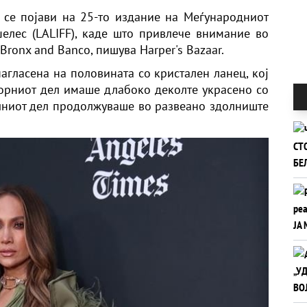
а се појави на 25-то издание на Меѓународниот
елес (LALIFF), каде што привлече внимание во
Bronx and Banco, пишува Harper's Bazaar.
агласена на половината со кристален ланец, кој
Горниот дел имаше длабоко деколте украсено со
лниот дел продолжуваше во развеано здолниште