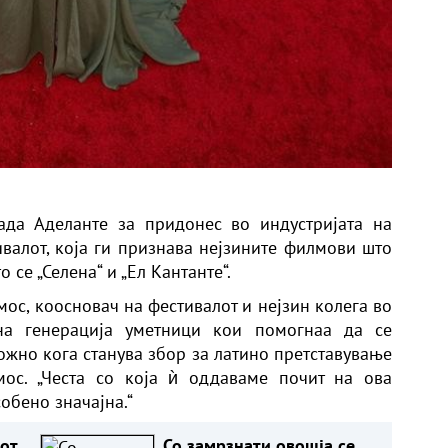
ада Аделанте за придонес во индустријата на
валот, која ги признава нејзините филмови што
 се „Селена“ и „Ел Кантанте“.
мос, коосновач на фестивалот и нејзин колега во
 на генерација уметници кои помогнаа да се
ожно кога станува збор за латино претставување
мос. „Честа со која ѝ оддаваме почит на ова
собено значајна.“
иот
Со замрзнати овошја се