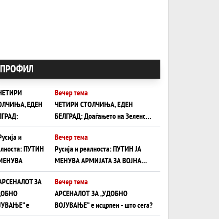
ПРОФИЛ
Вечер тема
ЧЕТИРИ СТОЛЧИЊА, ЕДЕН
БЕЛГРАД: Доаѓањето на Зеленски
ги открива тајните на политиката
Вечер тема
на балансирање на Вучиќ
Русија и реалноста: ПУТИН ЈА
МЕНУВА АРМИЈАТА ЗА ВОЈНА
ШТО ОСТАНУВА БЕЗ ФРОНТ
Вечер тема
АРСЕНАЛОТ ЗА „УДОБНО
ВОЈУВАЊЕ“ е исцрпен - што сега?