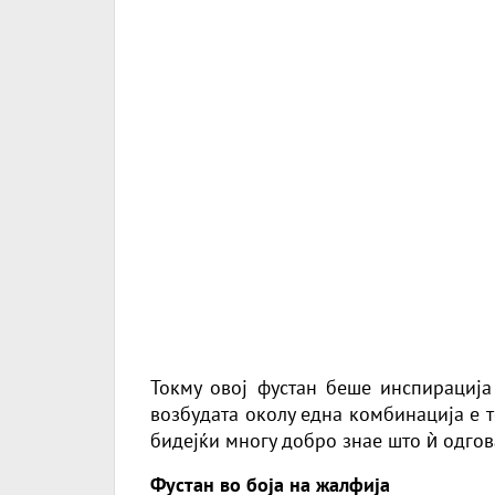
Токму овој фустан беше инспирација
возбудата околу една комбинација е 
бидејќи многу добро знае што ѝ одгов
Фустан во боја на жалфија