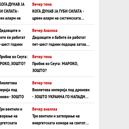
Вечер тема
КОГА ДУНАВ ЈА ГУБИ СИЛАТА -
црвен аларм на системската
плоча од јужна Германија до
Вечер Анализа
Црното Море...
Дедовците и бабите ќе работат
пет-шест години подоцна затоа
што НЕМААТ ВНУЦИ ДА ГИ
Вечер тема
ЗАМЕНАТ
Пробив во Сеута: МАРОКО,
ЗОШТО?
Вечер тема
Виолетова империја под дронови
- ЗОШТО УКРАИНА ГО НАПАДНА
РУСКИОТ WILDBERRIES
Вечер анализа
Три вентили и затворање на
енергетската комора на светот: