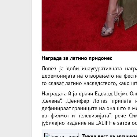
Награда за латино придонес
Лопез ја доби инаугуративната нагр
церемонијата на отворањето на фести
го слават латино наследството, како што
Наградата ѝ ја врачи Едвард Џејмс Ол
„Селена“. „Џенифер Лопез припаѓа
дефинираат границите на она што е м
во филмот и телевизијата“, рече Ол
јубилејно издание на LALIFF е затоа о
Тажна вест за музичк