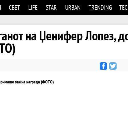
Н
СВЕТ
LIFE
STAR
URBAN
TRENDING
TE
станот на Џенифер Лопез, 
ТО)