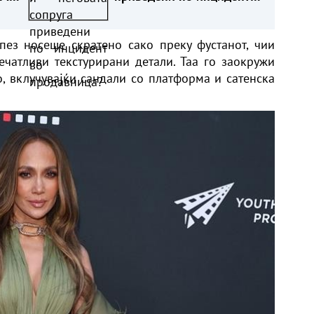
во продавница?
пез носеше скратено сако преку фустанот, чии
чатливи текстурирани детали. Таа го заокружи
о, вклучувајќи сандали со платформа и сатенска