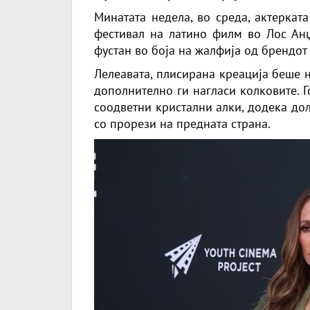
Минатата недела, во среда, актеркат
фестивал на латино филм во Лос Анџ
фустан во боја на жалфија од брендот 
Лелеавата, плисирана креација беше н
дополнително ги нагласи колковите. 
соодветни кристални алки, додека до
со прорези на предната страна.