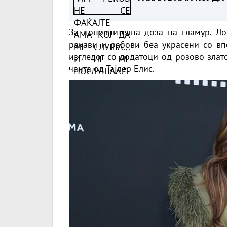
СЛУША... И НЕ МЕ
ПОСЛУШАА!“
За дополнителна доза на гламур, Ло
ракави и рабови беа украсени со впе
изгледот со додатоци од розово злат
чанта од Тајлер Елис.