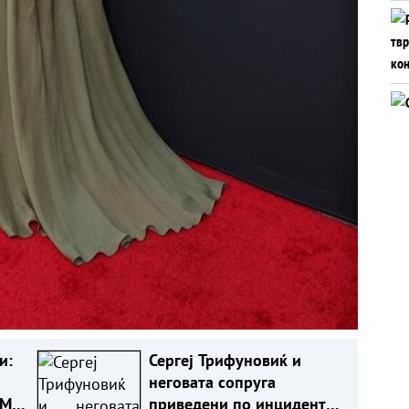
и:
Сергеј Трифуновиќ и
неговата сопруга
 МЕ
приведени по инцидент