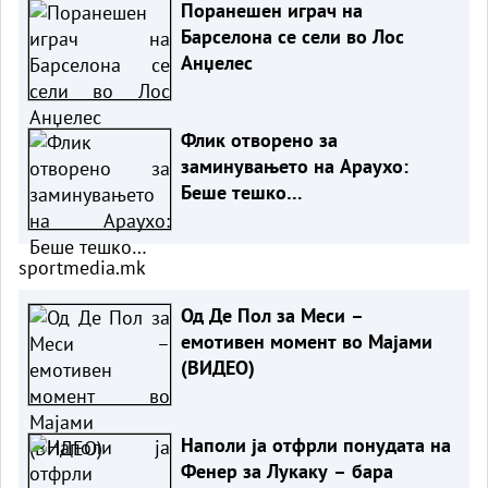
Поранешен играч на
Барселона се сели во Лос
Анџелес
Флик отворено за
заминувањето на Араухо:
Беше тешко…
sportmedia.mk
Од Де Пол за Меси –
емотивен момент во Мајами
(ВИДЕО)
Наполи ја отфрли понудата на
Фенер за Лукаку – бара