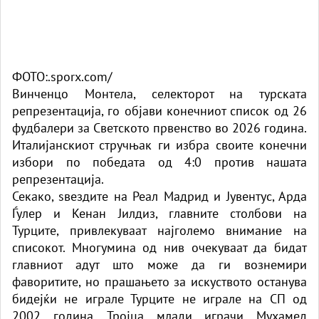
ФОТО:.sporx.com/
Винченцо Монтела, селекторот на турската
репрезентација, го објави конечниот список од 26
фудбалери за Светското првенство во 2026 година.
Италијанскиот стручњак ги избра своите конечни
избори по победата од 4:0 против нашата
репрезентација.
Секако, ѕвездите на Реал Мадрид и Јувентус, Арда
Ѓулер и Кенан Јилдиз, главните столбови на
Турците, привлекуваат најголемо внимание на
списокот. Многумина од нив очекуваат да бидат
главниот адут што може да ги вознемири
фаворитите, но прашањето за искуството останува
бидејќи не играле Турците не играле на СП од
2002 година. Тројца млади играчи Мухамед