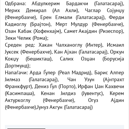
Одбрана: Абдулкерим Бардакчи (Галатасарај),
Мерих Демирал (Ал Ахли), Чаглар Сојунџу
(Фенербахче), Ерен Елмали (Галатасарај), Ферди
Кадиоглу (Брајтон), Мерт Мулдур (Фенербахче),
Озан Кабак (Хофенхајм), Самет Акајдин (Ризеспор),
Зеки Челик (Рома);
Среден ред: Хакан Чалханоглу (Интер), Исмаил
Јуксек (Фенербахче), Кан Ајхан (Галатасарај), Оркун
Кокџу (Бешикташ), Салих Озџан (Борусија
Дортмунд);
Напаѓачи: Арда Ѓулер (Реал Мадрид), Барис Алпер
Јилмаз (Галатасарај), Чан Узун (Ајнтрахт
Франкфурт), Дениз Ѓул (Порто), Ирфан Џан Кахвечи
(Касимпаша), Кенан Јилдиз (Јувентус), Керем
Актуркоглу (Фенербахче), Огуз Ајдин
(Фенербахче),Јунуз Акгун (Галатасарај)