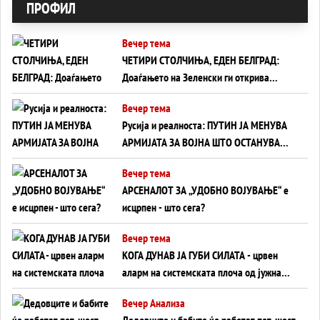
ПРОФИЛ
Вечер тема
ЧЕТИРИ СТОЛЧИЊА, ЕДЕН БЕЛГРАД:
Доаѓањето на Зеленски ги открива
тајните на политиката на балансирање
Вечер тема
на Вучиќ
Русија и реалноста: ПУТИН ЈА МЕНУВА
АРМИЈАТА ЗА ВОЈНА ШТО ОСТАНУВА
БЕЗ ФРОНТ
Вечер тема
АРСЕНАЛОТ ЗА „УДОБНО ВОЈУВАЊЕ“ е
исцрпен - што сега?
Вечер тема
КОГА ДУНАВ ЈА ГУБИ СИЛАТА - црвен
аларм на системската плоча од јужна
Германија до Црното Море...
Вечер Анализа
Дедовците и бабите ќе работат пет-шест