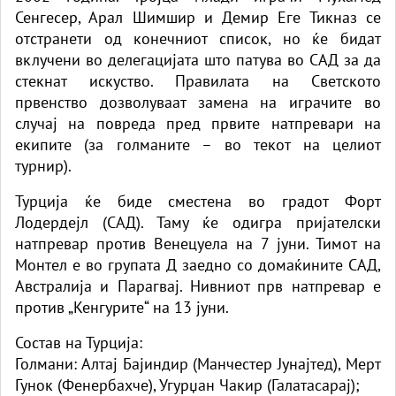
Сенгесер, Арал Шимшир и Демир Еге Тикназ се
отстранети од конечниот список, но ќе бидат
вклучени во делегацијата што патува во САД за да
стекнат искуство. Правилата на Светското
првенство дозволуваат замена на играчите во
случај на повреда пред првите натпревари на
екипите (за голманите – во текот на целиот
турнир).
Турција ќе биде сместена во градот Форт
Лодердејл (САД). Таму ќе одигра пријателски
натпревар против Венецуела на 7 јуни. Тимот на
Монтел е во групата Д заедно со домаќините САД,
Австралија и Парагвај. Нивниот прв натпревар е
против „Кенгурите“ на 13 јуни.
Состав на Турција:
Голмани: Алтај Бајиндир (Манчестер Јунајтед), Мерт
Гунок (Фенербахче), Угурџан Чакир (Галатасарај);