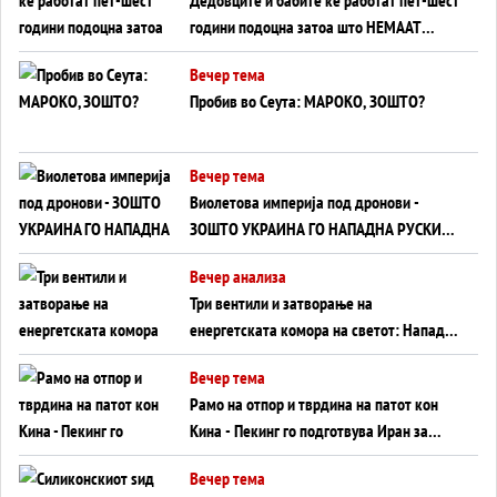
години подоцна затоа што НЕМААТ
ВНУЦИ ДА ГИ ЗАМЕНАТ
Вечер тема
Пробив во Сеута: МАРОКО, ЗОШТО?
Вечер тема
Виолетова империја под дронови -
ЗОШТО УКРАИНА ГО НАПАДНА РУСКИОТ
WILDBERRIES
Вечер анализа
Три вентили и затворање на
енергетската комора на светот: Нападот
во Суец најавува глобален енергетски
Вечер тема
инфаркт?
Рамо на отпор и тврдина на патот кон
Кина - Пекинг го подготвува Иран за
американска копнена инвазија
Вечер тема