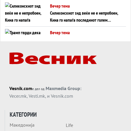
американска копнена инвазија
Вечер тема
Силиконскиот ѕид веќе не е непробоен,
Кина го напаѓа последниот голем
монопол на Западот?
Вечер тема
Трамп тврди дека повторно „разговара“
со Иран - ваквите моменти се поопасни
од отворените закани
Вечер тема
ДЛАБОКО УДОЛУ: Сметководствените
трикови што го соборија ЕНРОН ги
применуваат гигантите за ВИ
Вечер тема
Vesnik.com
Maxmedia Group:
е дел од
АТОМСКО ДОМИНО НА БЛИСКИОТ
Vecer.mk
,
Vesti.mk
, и
Vesnik.com
ИСТОК
Вечер тема
КАТЕГОРИИ
ОД ШАХЕД ДО СВЕТСКА ВОЈНА?
Македонија
Life
Обвинувањето кон Русија го поврзува