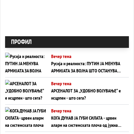
ПРОФИЛ
Вечер тема
Русија и реалноста: ПУТИН ЈА МЕНУВА
АРМИЈАТА ЗА ВОЈНА ШТО ОСТАНУВА
БЕЗ ФРОНТ
Вечер тема
АРСЕНАЛОТ ЗА „УДОБНО ВОЈУВАЊЕ“ е
исцрпен - што сега?
Вечер тема
КОГА ДУНАВ ЈА ГУБИ СИЛАТА - црвен
аларм на системската плоча од јужна
Германија до Црното Море...