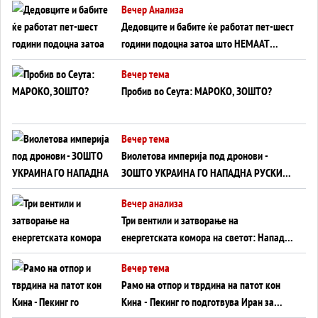
Вечер Анализа
Дедовците и бабите ќе работат пет-шест
години подоцна затоа што НЕМААТ
ВНУЦИ ДА ГИ ЗАМЕНАТ
Вечер тема
Пробив во Сеута: МАРОКО, ЗОШТО?
Вечер тема
Виолетова империја под дронови -
ЗОШТО УКРАИНА ГО НАПАДНА РУСКИОТ
WILDBERRIES
Вечер анализа
Три вентили и затворање на
енергетската комора на светот: Нападот
во Суец најавува глобален енергетски
Вечер тема
инфаркт?
Рамо на отпор и тврдина на патот кон
Кина - Пекинг го подготвува Иран за