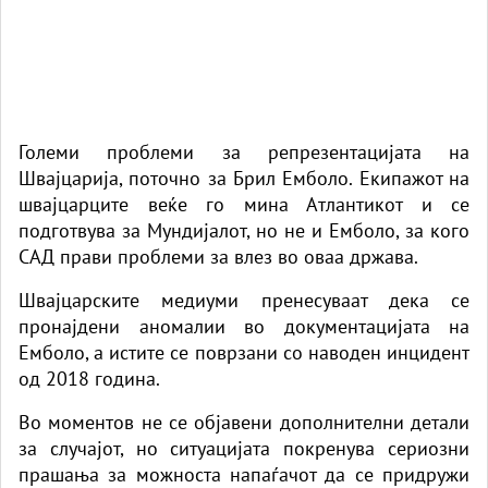
Големи проблеми за репрезентацијата на
Швајцарија, поточно за Брил Емболо. Екипажот на
швајцарците веќе го мина Атлантикот и се
подготвува за Мундијалот, но не и Емболо, за кого
САД прави проблеми за влез во оваа држава.
Швајцарските медиуми пренесуваат дека се
пронајдени аномалии во документацијата на
Емболо, а истите се поврзани со наводен инцидент
од 2018 година.
Во моментов не се објавени дополнителни детали
за случајот, но ситуацијата покренува сериозни
прашања за можноста напаѓачот да се придружи