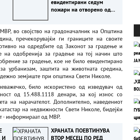
евидентирани седум
пожари на отворено од
кои два активни, два под
с
контрола и три целосно
 МВР, во својство на градоначалник на Општина
изгасени
дина, пречекорувајќи ги границите на своите
отивно на одредбите од Законот за градење и
е на одобренија за градење на тој начин што
обрение за градење, кое не било евидентирано
за урбанизам, заштита на животната средина,
адежно земјиште при општина Свети Николе.
неважечко, било искористено од изведувач од
дност од 15.488.1118 денари, за кој износ со
ета на нарачателот. Дополнително, наведениот
 катастар на недвижности Свети Николе, бидејќи
т - информираат од МВР.
Е
ХРАНАТА ПОЕВТИНУВА
 И
ВТОР МЕСЕЦ ПО РЕД