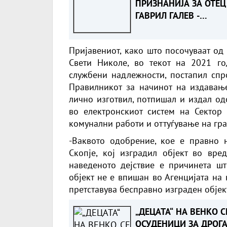
ПРИЗНАНИЈА ЗА ОТЕЦ
ГАВРИЛ ГАЛЕВ -
Одликуван за
деценискиот придоне
Пријавениот, како што посочуваат од
кон Македонците во
Свети Николе, во текот на 2021 го
Австралија
службени надлежности, постапил спр
Правилникот за начинот на издавањ
лично изготвил, потпишал и издал од
во електронскиот систем на Сектор 
комунални работи и оттуѓување на гр
-Ваквото одобрение, кое е правно 
Скопје, кој изградил објект во вре
наведеното дејствие е причинета шт
објект не е впишан во Агенцијата на
претставува бесправно изграден објек
„ДЕЦАТА“ НА ВЕНКО С
ОСУДЕНИЦИ ЗА ДРОГА