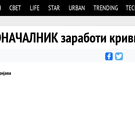
Н
СВЕТ
LIFE
STAR
URBAN
TRENDING
TE
АЧАЛНИК заработи криви