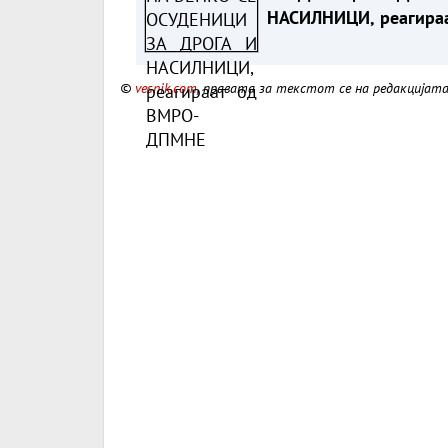
НАСИЛНИЦИ, реагира
од ВМРО-ДПМНЕ
©
vesnik.com
, правата за текстот се на редакцијат