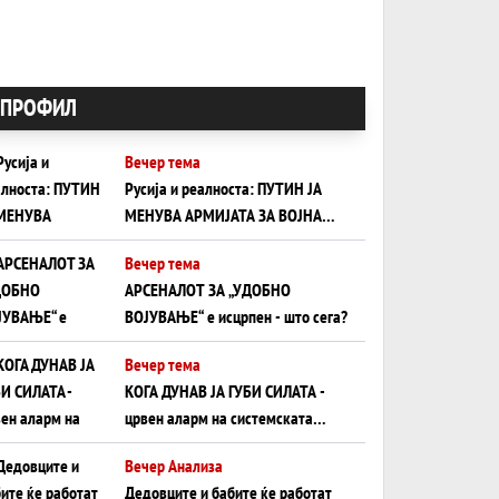
ПРОФИЛ
Вечер тема
Русија и реалноста: ПУТИН ЈА
МЕНУВА АРМИЈАТА ЗА ВОЈНА
ШТО ОСТАНУВА БЕЗ ФРОНТ
Вечер тема
АРСЕНАЛОТ ЗА „УДОБНО
ВОЈУВАЊЕ“ е исцрпен - што сега?
Вечер тема
КОГА ДУНАВ ЈА ГУБИ СИЛАТА -
црвен аларм на системската
плоча од јужна Германија до
Вечер Анализа
Црното Море...
Дедовците и бабите ќе работат