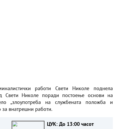
миналистички работи Свети Николе поднела
 од Свети Николе поради постоење основи на
ло „злоупотреба на службената положба и
 за внатрешни работи.
ЦУК: До 13:00 часот