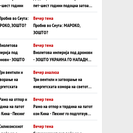
пет-шест години подоцна затоа
што НЕМААТ ВНУЦИ ДА ГИ
Вечер тема
ЗАМЕНАТ
Пробив во Сеута: МАРОКО,
ЗОШТО?
Вечер тема
Виолетова империја под дронови
- ЗОШТО УКРАИНА ГО НАПАДНА
РУСКИОТ WILDBERRIES
Вечер анализа
Три вентили и затворање на
енергетската комора на светот:
Нападот во Суец најавува
Вечер тема
глобален енергетски инфаркт?
Рамо на отпор и тврдина на патот
кон Кина - Пекинг го подготвува
Иран за американска копнена
Вечер тема
инвазија