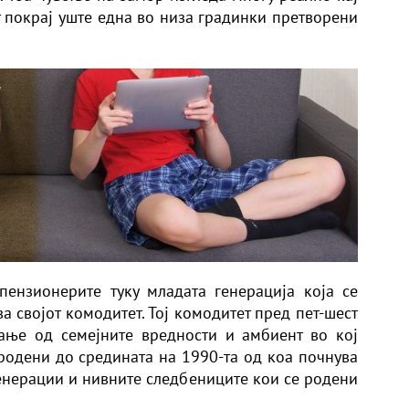
 покрај уште една во низа градинки претворени
пензионерите туку младата генерација која се
ва својот комодитет. Тој комодитет пред пет-шест
ање од семејните вредности и амбиент во кој
родени до средината на 1990-та од коа почнува
генерации и нивните следбениците кои се родени