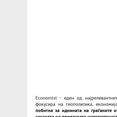
Economist - еден од најрелевантни
фокусира на геополитика, економиј
побитна за иднината на граѓаните и
заканата од вештачката интелигенција