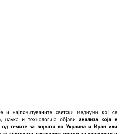
те и најпочитуваните светски медиуми кој се
а, наука и технологија објави
анализа која е
 од темите за војната во Украина и Иран или
 за културата, сегашниот систем на вредности и