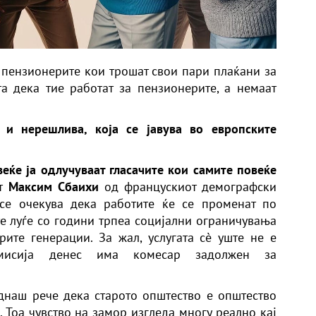
ај пензионерите кои трошат свои пари плаќани за
а дека тие работат за пензионерите, а немаат
 и нерешлива, која се јавува во европските
веќе ја одлучуваат гласачите кои самите повеќе
от
Максим Сбаихи
од францускиот демографски
се очекува дека работите ќе се променат по
те луѓе со години трпеа социјални ограничувања
рите генерации. За жал, услугата сè уште не е
омисија денес има комесар задолжен за
наш рече дека старото општество е општество
. Тоа чувство на замор изгледа многу реално кај