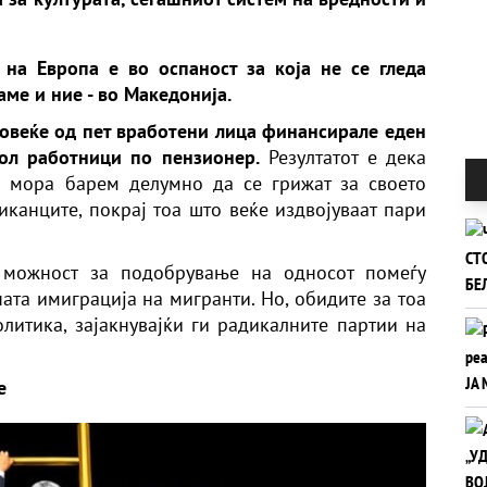
на Европа е во оспаност за која не се гледа
аме и ние - во Македонија.
повеќе од пет вработени лица финансирале еден
пол работници по пензионер.
Резултатот е дека
е мора барем делумно да се грижат за своето
канците, покрај тоа што веќе издвојуваат пари
а можност за подобрување на односот помеѓу
ата имиграција на мигранти. Но, обидите за тоа
олитика, зајакнувајќи ги радикалните партии на
е