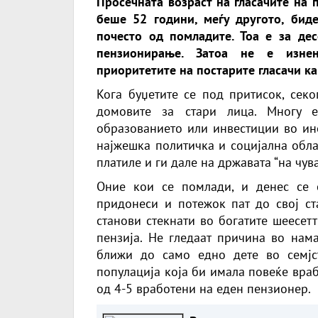
Просечната возраст на гласачите на 
беше 52 години, меѓу другото, биде
почесто од помладите. Тоа е за дес
пензионирање. Затоа не е изнен
приоритетите на постарите гласачи ка
Кога буџетите се под притисок, секо
домовите за стари лица. Многу 
образованието или инвестиции во ино
најжешка политичка и социјална обла
платиле и ги дале на државата “на чув
Оние кои се помлади, и денес се 
придонеси и потежок пат до свој ста
станови стекнати во богатите шеесет
пензија. Не гледаат причина во нама
ближи до само едно дете во семј
популација која би имала повеќе вра
од 4-5 вработени на еден пензионер.