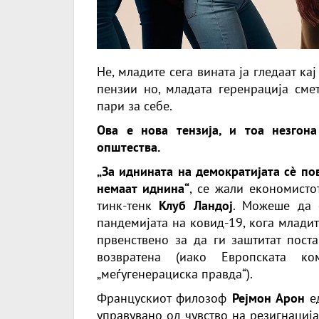
Не, младите сега вината ја гледаат к
пензии но, младата геренрација смет
пари за себе.
Ова е нова тензија, и тоа незгона
општества.
„За иднината на демократијата сè по
немаат иднина“
, се жали економист
тинк-тенк
Клуб Ландој
. Можеше да 
пандемијата на ковид-19, кога млади
првенствено за да ги заштитат поста
возвратена (иако Европската к
„меѓугенерациска правда“).
Францускиот филозоф
Рејмон Арон
ед
управувано од чувство на резигнација