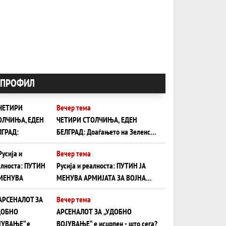
ПРОФИЛ
Вечер тема
ЧЕТИРИ СТОЛЧИЊА, ЕДЕН
БЕЛГРАД: Доаѓањето на Зеленски
ги открива тајните на политиката
Вечер тема
на балансирање на Вучиќ
Русија и реалноста: ПУТИН ЈА
МЕНУВА АРМИЈАТА ЗА ВОЈНА
ШТО ОСТАНУВА БЕЗ ФРОНТ
Вечер тема
АРСЕНАЛОТ ЗА „УДОБНО
ВОЈУВАЊЕ“ е исцрпен - што сега?