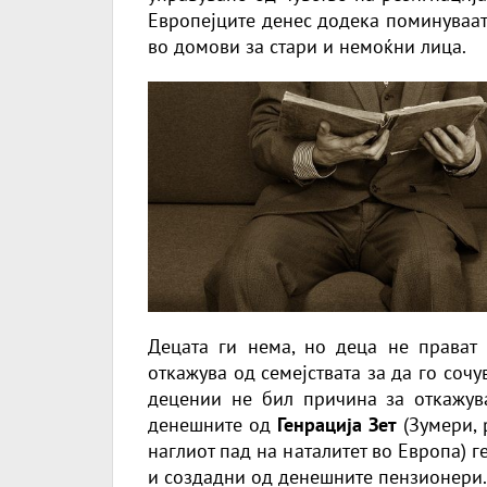
Европејците денес додека поминуваат
во домови за стари и немоќни лица.
Децата ги нема, но деца не прават 
откажува од семејствата за да го сочу
децении не бил причина за откажув
денешните од
Генрација Зет
(Зумери, 
наглиот пад на наталитет во Европа) 
и создадни од денешните пензионери.