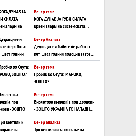
Вечер тема
КОГА ДУНАВ ЈА ГУБИ СИЛАТА -
црвен аларм на системската
плоча од јужна Германија до
Вечер Анализа
Црното Море...
Дедовците и бабите ќе работат
пет-шест години подоцна затоа
што НЕМААТ ВНУЦИ ДА ГИ
Вечер тема
ЗАМЕНАТ
Пробив во Сеута: МАРОКО,
ЗОШТО?
Вечер тема
Виолетова империја под дронови
- ЗОШТО УКРАИНА ГО НАПАДНА
РУСКИОТ WILDBERRIES
Вечер анализа
Три вентили и затворање на