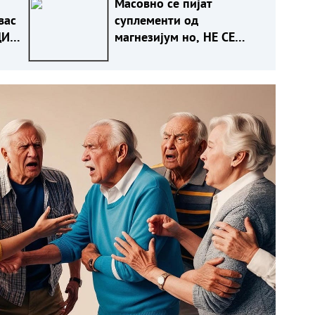
Масовно се пијат
вас
суплементи од
ДИ!
магнезијум но, НЕ СЕ
СИТЕ ИСТИ И ЗА ИСТА
НАМЕНА - КОЈ Е ЗА ВАС?!