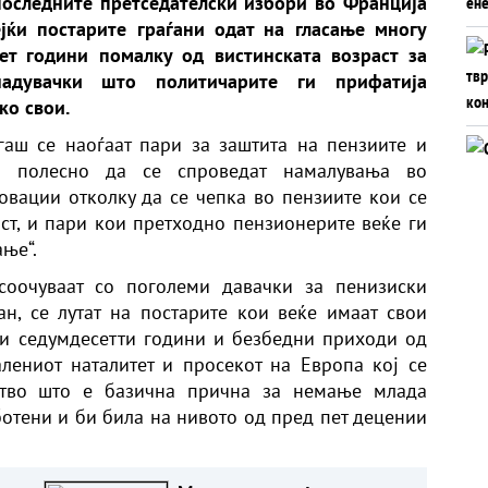
последните претседателски избори во Франција
јќи постарите граѓани одат на гласање многу
ет години помалку од вистинската возраст за
адувачки што политичарите ги прифатија
ко свои.
гаш се наоѓаат пари за заштита на пензиите и
е полесно да се спроведат намалувања во
вации отколку да се чепка во пензиите кои се
ст, и пари кои претходно пензионерите веќе ги
ање“.
соочуваат со поголеми давачки за пенизиски
н, се лутат на постарите кои веќе имаат свои
ти седумдесетти години и безбедни приходи од
лениот наталитет и просекот на Европа кој се
ство што е базична прична за немање млада
ботени и би била на нивото од пред пет децении