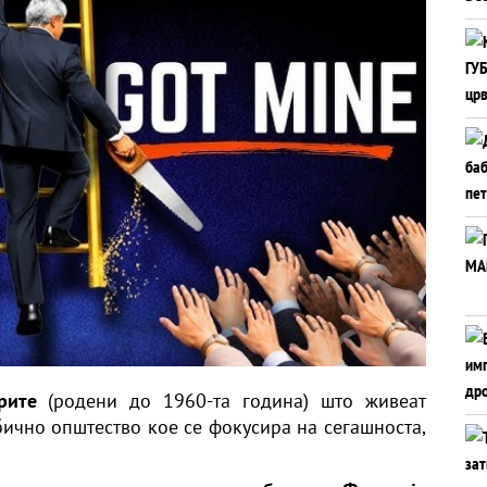
рите
(родени до 1960-та година) што живеат
бично општество кое се фокусира на сегашноста,