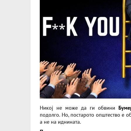
Никој не може да ги обвини
Буме
подолго. Но, постарото општество е о
а не на иднината.