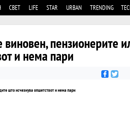
Н
СВЕТ
LIFE
STAR
URBAN
TRENDING
TE
 виновен, пензионерите и
от и нема пари