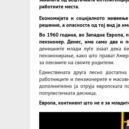
работните места.
Економијата и социјалното живеење 
решение, а опасноста од тој вид ја им
Во 1960 година, во Западна Европа, 
пензионер. Денес, има само два и 
денешните млади луѓе знаат дека ќ
пензионирање, како што прават Амери
за пензиите на своите родители.
Единствената друга лесно достапн
работниците и пензионерите е масовн
дополнително ја отруја европската п
популистичката десница.
Европа, континент што не е за младит