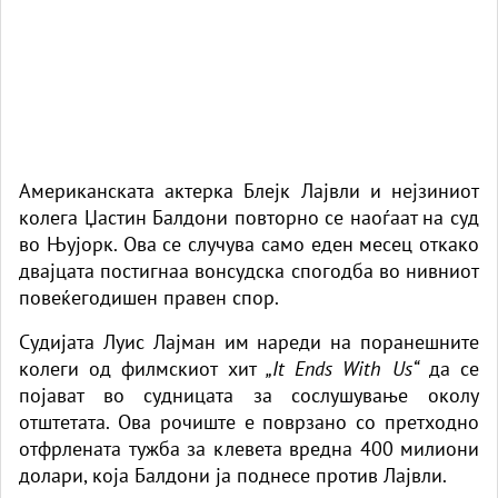
Американската актерка Блејк Лајвли и нејзиниот
колега Џастин Балдони повторно се наоѓаат на суд
во Њујорк. Ова се случува само еден месец откако
двајцата постигнаа вонсудска спогодба во нивниот
повеќегодишен правен спор.
Судијата Луис Лајман им нареди на поранешните
колеги од филмскиот хит
„It Ends With Us“
да се
појават во судницата за сослушување околу
отштетата. Ова рочиште е поврзано со претходно
отфрлената тужба за клевета вредна 400 милиони
долари, која Балдони ја поднесе против Лајвли.