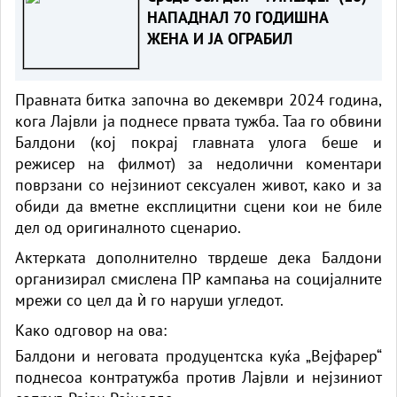
НАПАДНАЛ 70 ГОДИШНА
ЖЕНА И ЈА ОГРАБИЛ
Правната битка започна во декември 2024 година,
кога Лајвли ја поднесе првата тужба. Таа го обвини
Балдони (кој покрај главната улога беше и
режисер на филмот) за недолични коментари
поврзани со нејзиниот сексуален живот, како и за
обиди да вметне експлицитни сцени кои не биле
дел од оригиналното сценарио.
Актерката дополнително тврдеше дека Балдони
организирал смислена ПР кампања на социјалните
мрежи со цел да ѝ го наруши угледот.
Како одговор на ова:
Балдони и неговата продуцентска куќа „Вејфарер“
поднесоа контратужба против Лајвли и нејзиниот