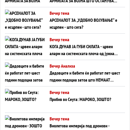
АРМИЈАТА ЗА ВОЈНА ШТО ОСТАНУВА
БЕЗ ФРОНТ
Вечер тема
АРСЕНАЛОТ ЗА „УДОБНО ВОЈУВАЊЕ“ е
исцрпен - што сега?
Вечер тема
КОГА ДУНАВ ЈА ГУБИ СИЛАТА - црвен
аларм на системската плоча од јужна
Германија до Црното Море...
Вечер Анализа
Дедовците и бабите ќе работат пет-шест
години подоцна затоа што НЕМААТ
ВНУЦИ ДА ГИ ЗАМЕНАТ
Вечер тема
Пробив во Сеута: МАРОКО, ЗОШТО?
Вечер тема
Виолетова империја под дронови -