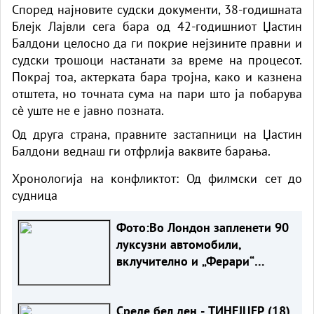
Според најновите судски документи, 38-годишната
Блејк Лајвли сега бара од 42-годишниот Џастин
Балдони целосно да ги покрие нејзините правни и
судски трошоци настанати за време на процесот.
Покрај тоа, актерката бара тројна, како и казнена
отштета, но точната сума на пари што ја побарува
сè уште не е јавно позната.
Од друга страна, правните застапници на Џастин
Балдони веднаш ги отфрлија ваквите барања.
Хронологија на конфликтот: Од филмски сет до
судница
Фото:Во Лондон запленети 90
луксузни автомобили,
вклучително и „Ферари“
вредно 3,7 милиони
Среде бел ден - ТИНЕЈЏЕР (18)