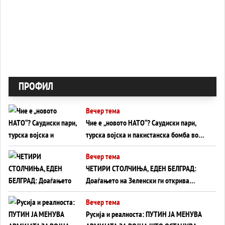
ПРОФИЛ
Вечер тема
Чие е „новото НАТО“? Саудиски пари,
турска војска и пакистанска бомба во
служба на Америка - или ќе стане
Вечер тема
сувишна?
ЧЕТИРИ СТОЛЧИЊА, ЕДЕН БЕЛГРАД:
Доаѓањето на Зеленски ги открива
тајните на политиката на балансирање
Вечер тема
на Вучиќ
Русија и реалноста: ПУТИН ЈА МЕНУВА