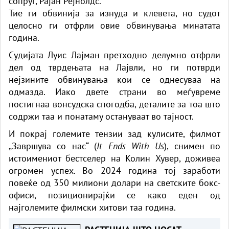
сопруг, Рајан Рејнолдс.
Тие ги обвинија за изнуда и клевета, но судот
целосно ги отфрли овие обвинувања минатата
година.
Судијата Луис Лајман претходно делумно отфрли
дел од тврдењата на Лајвли, но ги потврди
нејзините обвинувања кои се однесуваа на
одмазда. Иако двете страни во меѓувреме
постигнаа вонсудска спогодба, деталите за тоа што
содржи таа и понатаму остануваат во тајност.
И покрај големите тензии зад кулисите, филмот
„Завршува со нас“ (
It Ends With Us
), снимен по
истоимениот бестселер на Колин Хувер, доживеа
огромен успех. Во 2024 година тој заработи
повеќе од 350 милиони долари на светските бокс-
офиси, позиционирајќи се како еден од
најголемите филмски хитови таа година.