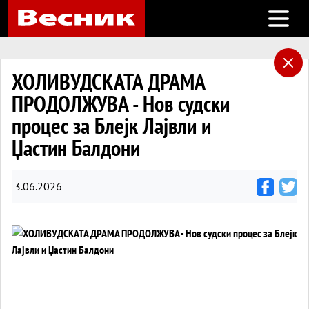
Open m
ХОЛИВУДСКАТА ДРАМА
ПРОДОЛЖУВА - Нов судски
процес за Блејк Лајвли и
Џастин Балдони
3.06.2026