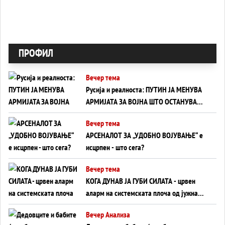
ПРОФИЛ
Вечер тема
Русија и реалноста: ПУТИН ЈА МЕНУВА
АРМИЈАТА ЗА ВОЈНА ШТО ОСТАНУВА
БЕЗ ФРОНТ
Вечер тема
АРСЕНАЛОТ ЗА „УДОБНО ВОЈУВАЊЕ“ е
исцрпен - што сега?
Вечер тема
КОГА ДУНАВ ЈА ГУБИ СИЛАТА - црвен
аларм на системската плоча од јужна
Германија до Црното Море...
Вечер Анализа