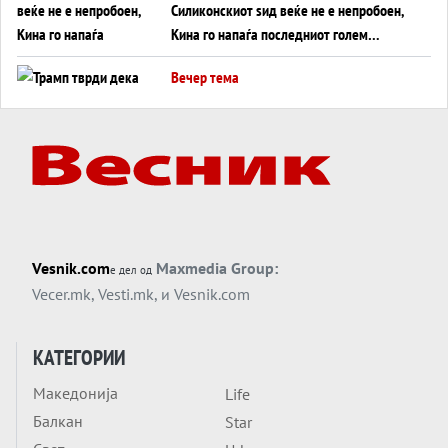
Силиконскиот ѕид веќе не е непробоен,
Кина го напаѓа последниот голем
монопол на Западот?
Вечер тема
Трамп тврди дека повторно „разговара“
со Иран - ваквите моменти се поопасни
од отворените закани
Вечер тема
ДЛАБОКО УДОЛУ: Сметководствените
трикови што го соборија ЕНРОН ги
применуваат гигантите за ВИ
Вечер тема
Vesnik.com
Maxmedia Group:
е дел од
АТОМСКО ДОМИНО НА БЛИСКИОТ
Vecer.mk
,
Vesti.mk
, и
Vesnik.com
ИСТОК
Вечер тема
КАТЕГОРИИ
ОД ШАХЕД ДО СВЕТСКА ВОЈНА?
Македонија
Life
Обвинувањето кон Русија го поврзува
Балкан
Блискиот Исток со украинското бојно
Star
Тема
поле?