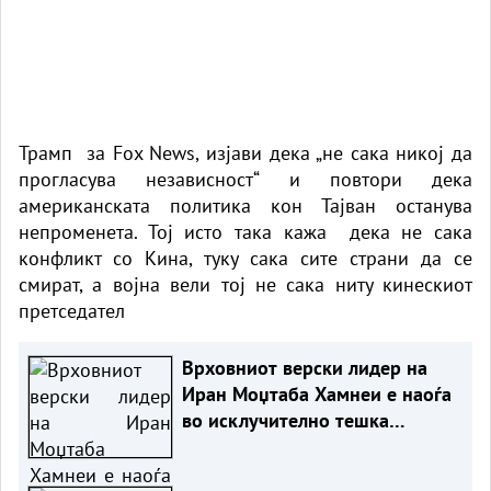
Трамп за Fox News, изјави дека „не сака никој да
прогласува независност“ и повтори дека
американската политика кон Тајван останува
непроменета. Тој исто така кажа дека не сака
конфликт со Кина, туку сака сите страни да се
смират, а војна вели тој не сака ниту кинескиот
претседател
Врховниот верски лидер на
Иран Моџтаба Хамнеи е наоѓа
во исклучително тешка
здравствена состојба