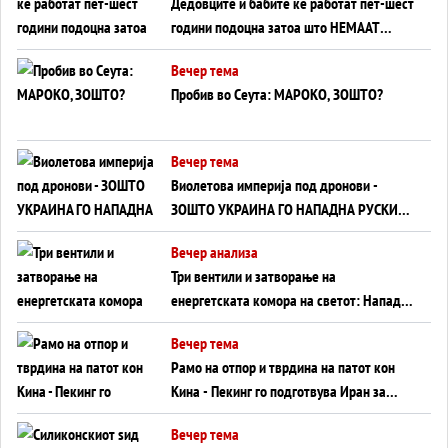
Дедовците и бабите ќе работат пет-шест
години подоцна затоа што НЕМААТ
ВНУЦИ ДА ГИ ЗАМЕНАТ
Вечер тема
Пробив во Сеута: МАРОКО, ЗОШТО?
Вечер тема
Виолетова империја под дронови -
ЗОШТО УКРАИНА ГО НАПАДНА РУСКИОТ
WILDBERRIES
Вечер анализа
Три вентили и затворање на
енергетската комора на светот: Нападот
во Суец најавува глобален енергетски
Вечер тема
инфаркт?
Рамо на отпор и тврдина на патот кон
Кина - Пекинг го подготвува Иран за
американска копнена инвазија
Вечер тема