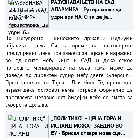
РАЗУЗНАВАЊЕТО НА САД
АЛАРМИРА - Русија може да
удри врз НАТО за да ја
провери реакцијата на
сојузниците
Во мегувреме кинеските државни медиуми
објавија дека Си за време на разговорите
предупредил дека прашањето за Тајван е најважно
во односите меѓу Кина и САД, и дека секое
погрешно менаџирање на оваа тема може да
доведе до директен судир меѓу двете суперсили.
Претседателот на Тајван, Лаи Чинг Те, претходно
изјави дека островот нема потреба формално да
прогласува независност бидејќи веќе се смета за
суверена држава.
„ПОЛИТИКО“ - ЦРНА ГОРА И
ИСЛАНД МОЖАТ ЗАЕДНО ВО
ЕУ - Брисел отвара нова сцена