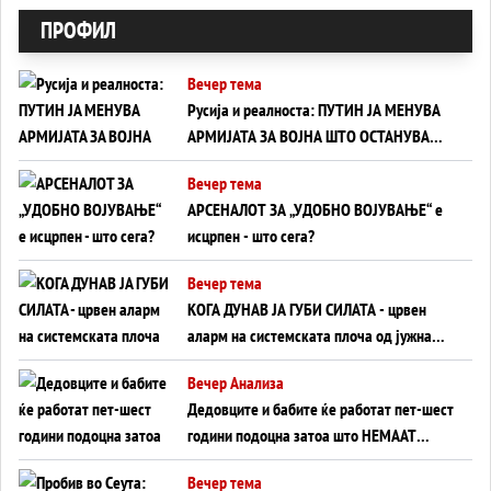
ПРОФИЛ
Вечер тема
Русија и реалноста: ПУТИН ЈА МЕНУВА
АРМИЈАТА ЗА ВОЈНА ШТО ОСТАНУВА
БЕЗ ФРОНТ
Вечер тема
АРСЕНАЛОТ ЗА „УДОБНО ВОЈУВАЊЕ“ е
исцрпен - што сега?
Вечер тема
КОГА ДУНАВ ЈА ГУБИ СИЛАТА - црвен
аларм на системската плоча од јужна
Германија до Црното Море...
Вечер Анализа
Дедовците и бабите ќе работат пет-шест
години подоцна затоа што НЕМААТ
ВНУЦИ ДА ГИ ЗАМЕНАТ
Вечер тема