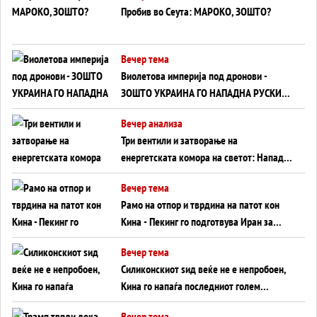
Пробив во Сеута: МАРОКО, ЗОШТО?
Вечер тема
Виолетова империја под дронови -
ЗОШТО УКРАИНА ГО НАПАДНА РУСКИОТ
WILDBERRIES
Вечер анализа
Три вентили и затворање на
енергетската комора на светот: Нападот
во Суец најавува глобален енергетски
Вечер тема
инфаркт?
Рамо на отпор и тврдина на патот кон
Кина - Пекинг го подготвува Иран за
американска копнена инвазија
Вечер тема
Силиконскиот ѕид веќе не е непробоен,
Кина го напаѓа последниот голем
монопол на Западот?
Вечер тема