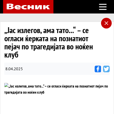
Open m
„Јас излегов, ама тато...“ – се
огласи ќерката на познатиот
пејач по трагедијата во ноќен
клуб
8.04.2025