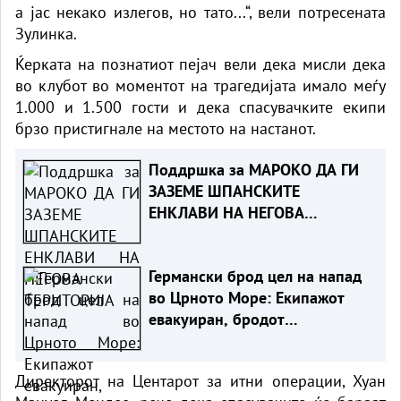
а јас некако излегов, но тато...“, вели потресената
Зулинка.
Ќерката на познатиот
пејач
вели дека мисли дека
во клубот во моментот на трагедијата имало меѓу
1.000 и 1.500 гости и дека спасувачките екипи
брзо пристигнале на местото на настанот.
Поддршка за МАРОКО ДА ГИ
ЗАЗЕМЕ ШПАНСКИТЕ
ЕНКЛАВИ НА НЕГОВА
ТЕРИТОРИЈА
Германски брод цел на напад
во Црното Море: Екипажот
евакуиран, бродот
онеспособен
Директорот на Центарот за итни операции, Хуан