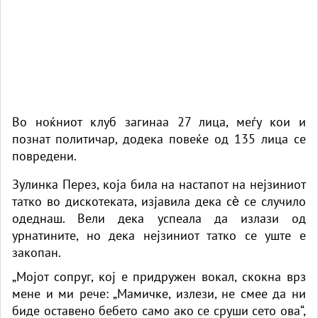
Во
ноќниот клуб
загинаа 27 лица, меѓу кои и
познат политичар, додека повеќе од 135 лица се
повредени.
Зулинка Перез, која била на настапот на нејзиниот
татко во дискотеката, изјавила дека сѐ се случило
одеднаш. Вели дека успеала да излази од
урнатините, но дека нејзиниот татко се уште е
закопан.
„Мојот сопруг, кој е придружен вокал, скокна врз
мене и ми рече: „Мамичке, излези, не смее да ни
биде оставено бебето само ако се сруши сето ова“,