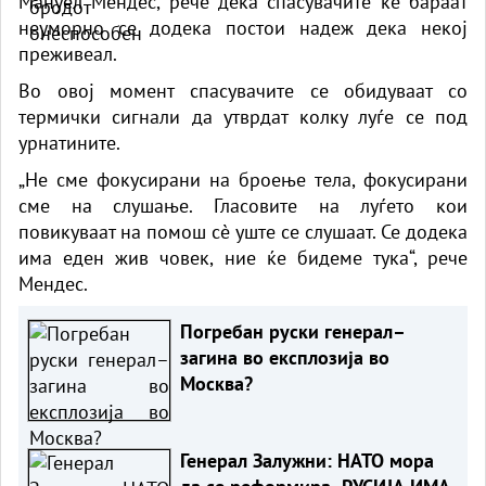
Мануел Мендес, рече дека спасувачите ќе бараат
неуморно се додека постои надеж дека некој
преживеал.
Во овој момент спасувачите се обидуваат со
термички сигнали да утврдат колку луѓе се под
урнатините.
„Не сме фокусирани на броење тела, фокусирани
сме на слушање. Гласовите на луѓето кои
повикуваат на помош сè уште се слушаат. Се додека
има еден жив човек, ние ќе бидеме тука“, рече
Мендес.
Погребан руски генерал–
загина во експлозија во
Москва?
Генерал Залужни: НАТО мора