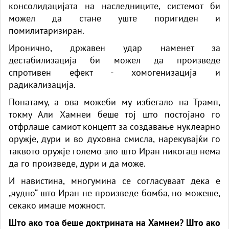
консолидацијата на наследниците, системот би
можел да стане уште поригиден и
помилитаризиран.
Иронично, државен удар наменет за
дестабилизација би можел да произведе
спротивен ефект - хомогенизација и
радикализација.
Понатаму, а ова можеби му избегало на Трамп,
токму Али Хамнеи беше тој што постојано го
отфрлаше самиот концепт за создавање нуклеарно
оружје, дури и во духовна смисла, нарекувајќи го
таквото оружје големо зло што Иран никогаш нема
да го произведе, дури и да може.
И навистина, многумина се согласуваат дека е
„чудно“ што Иран не произведе бомба, но можеше,
секако имаше можност.
Што ако тоа беше доктрината на Хамнеи? Што ако