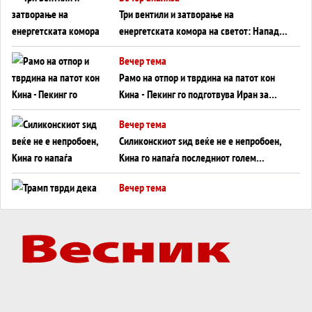
Три вентили и затворање на
енергетската комора на светот: Нападот
во Суец најавува глобален енергетски
Вечер тема
инфаркт?
Рамо на отпор и тврдина на патот кон
Кина - Пекинг го подготвува Иран за
американска копнена инвазија
Вечер тема
Силиконскиот ѕид веќе не е непробоен,
Кина го напаѓа последниот голем
монопол на Западот?
Вечер тема
Трамп тврди дека повторно „разговара“
со Иран - ваквите моменти се поопасни
од отворените закани
Вечер тема
ДЛАБОКО УДОЛУ: Сметководствените
трикови што го соборија ЕНРОН ги
применуваат гигантите за ВИ