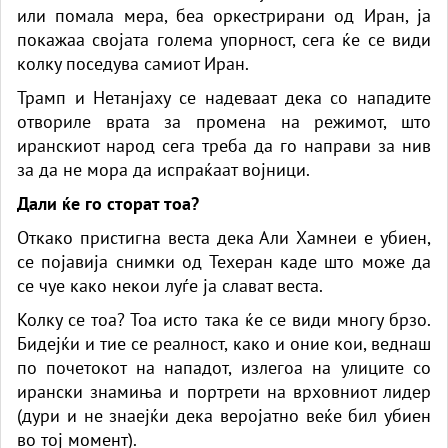
или помала мера, беа оркестрирани од Иран, ја
покажаа својата голема упорност, сега ќе се види
колку поседува самиот Иран.
Трамп и Нетанјаху се надеваат дека со нападите
отвориле врата за промена на режимот, што
иранскиот народ сега треба да го направи за нив
за да не мора да испраќаат војници.
Дали ќе го сторат тоа?
Откако пристигна веста дека Али Хамнеи е убиен,
се појавија снимки од Техеран каде што може да
се чуе како некои луѓе ја слават веста.
Колку се тоа? Тоа исто така ќе се види многу брзо.
Бидејќи и тие се реалност, како и оние кои, веднаш
по почетокот на нападот, излегоа на улиците со
ирански знамиња и портрети на врховниот лидер
(дури и не знаејќи дека веројатно веќе бил убиен
во тој момент).