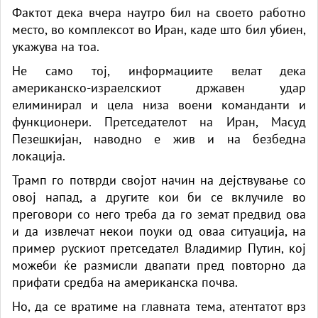
Фактот дека вчера наутро бил на своето работно
место, во комплексот во Иран, каде што бил убиен,
укажува на тоа.
Не само тој, информациите велат дека
американско-израелскиот државен удар
елиминирал и цела низа воени команданти и
функционери. Претседателот на Иран, Масуд
Пезешкијан, наводно е жив и на безбедна
локација.
Трамп го потврди својот начин на дејствување со
овој напад, а другите кои би се вклучиле во
преговори со него треба да го земат предвид ова
и да извлечат некои поуки од оваа ситуација, на
пример рускиот претседател Владимир Путин, кој
можеби ќе размисли двапати пред повторно да
прифати средба на американска почва.
Но, да се вратиме на главната тема, атентатот врз