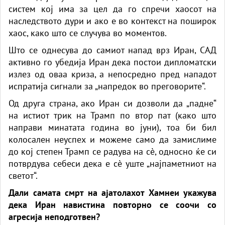
систем кој има за цел да го спречи хаосот на
наследството дури и ако е во контекст на поширок
хаос, како што се случува во моментов.
Што се однесува до самиот напад врз Иран, САД
активно го убедија Иран дека постои дипломатски
излез од оваа криза, а непосредно пред нападот
испратија сигнали за „напредок во преговорите“.
Од друга страна, ако Иран си дозволи да „падне“
на истиот трик на Трамп по втор пат (како што
направи минатата година во јуни), тоа би бил
колосален неуспех и можеме само да замислиме
до кој степен Трамп се радува на сè, односно ќе си
потврдува себеси дека е сè уште „најпаметниот на
светот“.
Дали самата смрт на ајатолахот Хамнеи укажува
дека Иран навистина повторно се соочи со
агресија неподготвен?