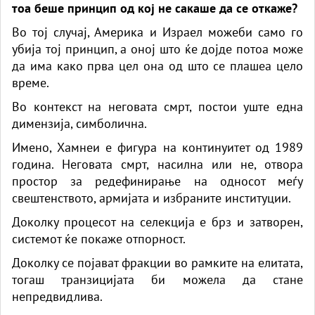
тоа беше принцип од кој не сакаше да се откаже?
Во тој случај, Америка и Израел можеби само го
убија тој принцип, а оној што ќе дојде потоа може
да има како прва цел она од што се плашеа цело
време.
Во контекст на неговата смрт, постои уште една
димензија, симболична.
Имено, Хамнеи е фигура на континуитет од 1989
година. Неговата смрт, насилна или не, отвора
простор за редефинирање на односот меѓу
свештенството, армијата и избраните институции.
Доколку процесот на селекција е брз и затворен,
системот ќе покаже отпорност.
Доколку се појават фракции во рамките на елитата,
тогаш транзицијата би можела да стане
непредвидлива.