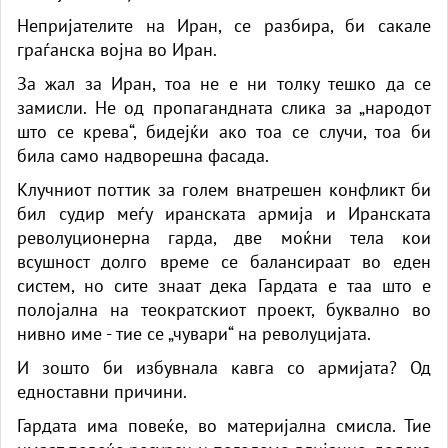
Непријателите на Иран, се разбира, би сакале
граѓанска војна во Иран.
За жал за Иран, тоа не е ни толку тешко да се
замисли. Не од пропагандната слика за „народот
што се крева“, бидејќи ако тоа се случи, тоа би
била само надворешна фасада.
Клучниот поттик за голем внатрешен конфликт би
бил судир меѓу иранската армија и Иранската
револуционерна гарда, две моќни тела кои
всушност долго време се балансираат во еден
систем, но сите знаат дека Гардата е таа што е
полојална на теократскиот проект, буквално во
нивно име - тие се „чувари“ на револуцијата.
И зошто би избувнала кавга со армијата? Од
едноставни причини.
Гардата има повеќе, во материјална смисла. Тие