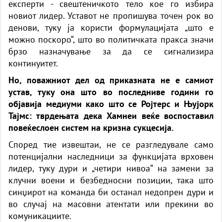
експерти - свештеничкото тело кое го избира
новиот лидер. Уставот не пропишува точен рок во
денови, туку ја користи формулацијата „што е
можно поскоро“, што во политичката пракса значи
брзо назначување за да се сигнализира
континуитет.
Но, поважниот дел од приказната не е самиот
устав, туку она што во последниве години го
објавија медиуми како што се Ројтерс и Њујорк
Тајмс: тврдењата дека Хамнеи веќе воспоставил
повеќеслоен систем на кризна сукцесија.
Според тие извештаи, не се разгледувале само
потенцијални наследници за функцијата врховен
лидер, туку дури и „четири нивоа“ на замени за
клучни воени и безбедносни позиции, така што
синџирот на команда би останал недопрен дури и
во случај на масовни атентати или прекини во
комуникациите.