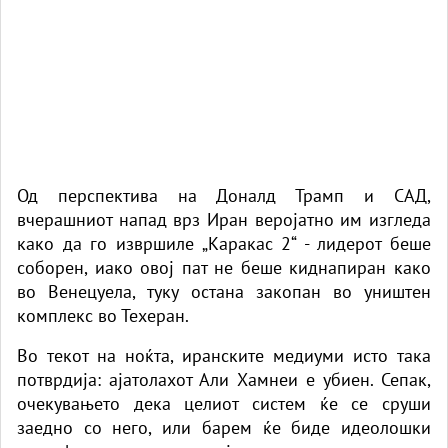
Од перспектива на Доналд Трамп и САД,
вчерашниот напад врз Иран веројатно им изгледа
како да го извршиле „Каракас 2“ - лидерот беше
соборен, иако овој пат не беше киднапиран како
во Венецуела, туку остана закопан во уништен
комплекс во Техеран.
Во текот на ноќта, иранските медиуми исто така
потврдија: ајатолахот Али Хамнеи е убиен. Сепак,
очекувањето дека целиот систем ќе се сруши
заедно со него, или барем ќе биде идеолошки