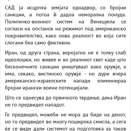
САД ја исцрпеа земјата однадвор, со бројни
санкции, а потоа ѝ дадоа неморална понуда.
Политичко-воениот систем на Венецуела се
согласи на опстанок на режимот под американско
покровителство, како нова реалност во која сите
слогани беа само фиктивни.
Иран, од друга страна, веројатно не е толку слаб
идеолошки, но живее и во реалниот свет каде што
бесконечните санкции уништуваат како оружје, а
има, секако, вистинско оружје - но дури вчера
американско-израелските напади елиминираа
бројни ирански воени потенцијали.
Што се однесува до првичното тврдење, дека Иран
не го предвидел нападот.
Го предвидел, можеби не мора да биде на денот,
но го предвидел во многу поширока смисла, а сега
ќе се види дали системот на подготовка за таков