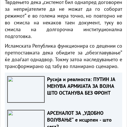
Тврдењето дека „системот бил однапред договорен
за непријателите да не можат да го соборат
режимот“ е во голема мера точно, но повторно не
во смисла на некаков таен документ, туку во
смисла на долгорочна институционална
подготовка.
Исламската Република функционира со децении со
претпоставката дека обидите за „обезглавување“
ќе доаѓаат однадвор. Токму затоа наследувањето е
трансформирано од табу во планирано сценарио.
Русија и реалноста: ПУТИН ЈА
МЕНУВА АРМИЈАТА ЗА ВОЈНА
ШТО ОСТАНУВА БЕЗ ФРОНТ
АРСЕНАЛОТ ЗА „УДОБНО
ВОЈУВАЊЕ“ е исцрпен - што
сега?