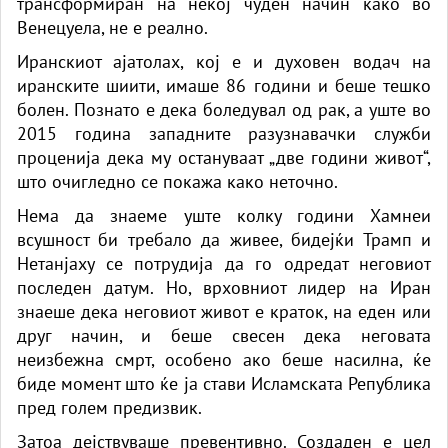
трансформиран на некој чуден начин како во
Венецуела, не е реално.
Иранскиот ајатолах, кој е и духовен водач на
иранските шиити, имаше 86 години и беше тешко
болен. Познато е дека боледувал од рак, а уште во
2015 година западните разузнавачки служби
проценија дека му остануваат „две години живот“,
што очигледно се покажа како неточно.
Нема да знаеме уште колку години Хамнеи
всушност би требало да живее, бидејќи Трамп и
Нетанјаху се потрудија да го одредат неговиот
последен датум. Но, врховниот лидер на Иран
знаеше дека неговиот живот е краток, на еден или
друг начин, и беше свесен дека неговата
неизбежна смрт, особено ако беше насилна, ќе
биде момент што ќе ја стави Исламската Република
пред голем предизвик.
Затоа дејствуваше превентивно. Создаден е цел