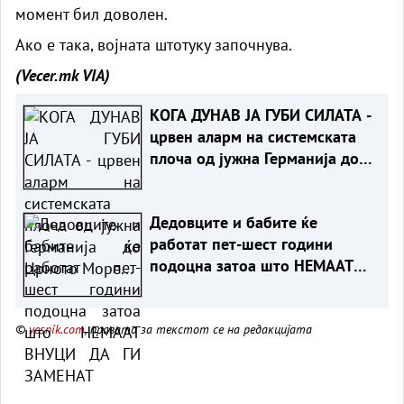
момент бил доволен.
Ако е така, војната штотуку започнува.
(Vecer.mk
VIA)
КОГА ДУНАВ ЈА ГУБИ СИЛАТА -
црвен аларм на системската
плоча од јужна Германија до
Црното Море...
Дедовците и бабите ќе
работат пет-шест години
подоцна затоа што НЕМААТ
ВНУЦИ ДА ГИ ЗАМЕНАТ
©
vesnik.com
, правата за текстот се на редакцијата