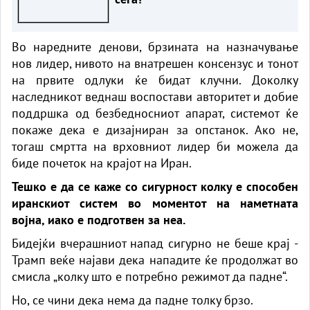
Во наредните денови, брзината на назначување
нов лидер, нивото на внатрешен консензус и тонот
на првите одлуки ќе бидат клучни. Доколку
наследникот веднаш воспостави авторитет и добие
поддршка од безбедносниот апарат, системот ќе
покаже дека е дизајниран за опстанок. Ако не,
тогаш смртта на врховниот лидер би можела да
биде почеток на крајот на Иран.
Тешко е да се каже со сигурност колку е способен
иранскиот систем во моментот на наметната
војна, иако е подготвен за неа.
Бидејќи вчерашниот напад сигурно не беше крај -
Трамп веќе најави дека нападите ќе продолжат во
смисла „колку што е потребно режимот да падне“.
Но, се чини дека нема да падне толку брзо.