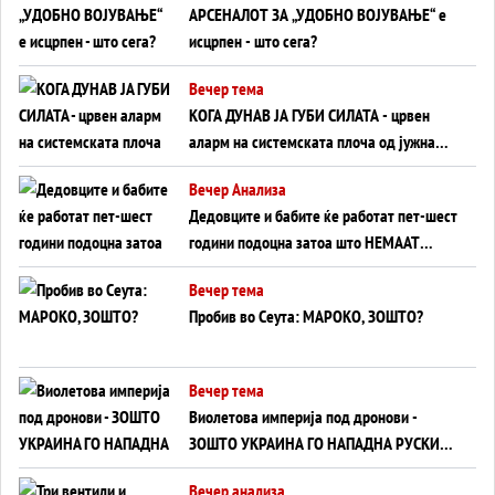
АРСЕНАЛОТ ЗА „УДОБНО ВОЈУВАЊЕ“ е
исцрпен - што сега?
Вечер тема
КОГА ДУНАВ ЈА ГУБИ СИЛАТА - црвен
аларм на системската плоча од јужна
Германија до Црното Море...
Вечер Анализа
Дедовците и бабите ќе работат пет-шест
години подоцна затоа што НЕМААТ
ВНУЦИ ДА ГИ ЗАМЕНАТ
Вечер тема
Пробив во Сеута: МАРОКО, ЗОШТО?
Вечер тема
Виолетова империја под дронови -
ЗОШТО УКРАИНА ГО НАПАДНА РУСКИОТ
WILDBERRIES
Вечер анализа