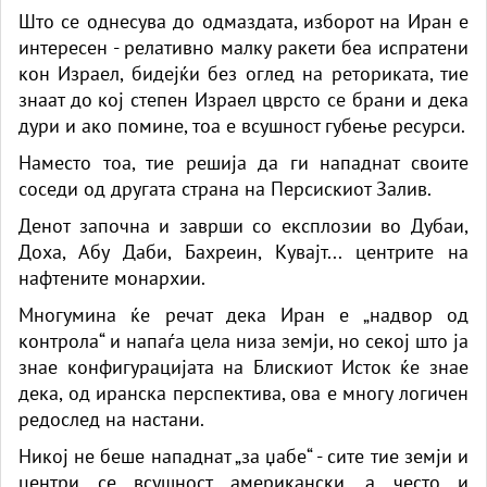
Што се однесува до одмаздата, изборот на Иран е
интересен - релативно малку ракети беа испратени
кон Израел, бидејќи без оглед на реториката, тие
знаат до кој степен Израел цврсто се брани и дека
дури и ако помине, тоа е всушност губење ресурси.
Наместо тоа, тие решија да ги нападнат своите
соседи од другата страна на Персискиот Залив.
Денот започна и заврши со експлозии во Дубаи,
Доха, Абу Даби, Бахреин, Кувајт... центрите на
нафтените монархии.
Многумина ќе речат дека Иран е „надвор од
контрола“ и напаѓа цела низа земји, но секој што ја
знае конфигурацијата на Блискиот Исток ќе знае
дека, од иранска перспектива, ова е многу логичен
редослед на настани.
Никој не беше нападнат „за џабе“ - сите тие земји и
центри се всушност американски, а често и