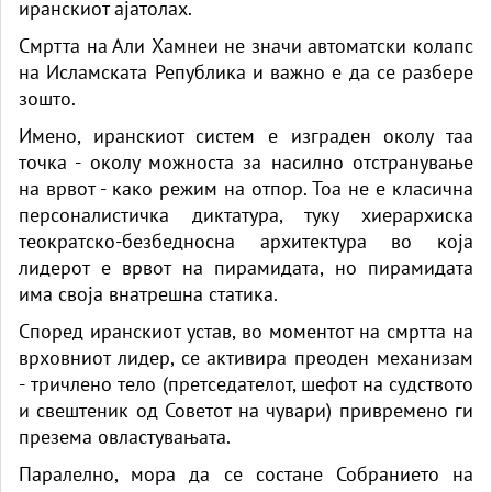
иранскиот ајатолах.
Смртта на Али Хамнеи не значи автоматски колапс
на Исламската Република и важно е да се разбере
зошто.
Имено, иранскиот систем е изграден околу таа
точка - околу можноста за насилно отстранување
на врвот - како режим на отпор. Тоа не е класична
персоналистичка диктатура, туку хиерархиска
теократско-безбедносна архитектура во која
лидерот е врвот на пирамидата, но пирамидата
има своја внатрешна статика.
Според иранскиот устав, во моментот на смртта на
врховниот лидер, се активира преоден механизам
- тричлено тело (претседателот, шефот на судството
и свештеник од Советот на чувари) привремено ги
презема овластувањата.
Паралелно, мора да се состане Собранието на