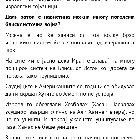
израелски сојузници.
Дали затоа е навистина можна многу поголема
блискоисточна војна?
Можна е, но ќе зависи од тоа колку брзо
иранскиот систем ќе се опорави од вчерашниот
шок.
На сите им е јасно дека Иран е „глава“ на многу
поширок систем на Блискиот Исток кој досега се
покажа како неуништлив.
Саудијците и Американците со години се обидуваа
да ги скршат Хутите во Јемен, но не успеаја.
Израел го обезглави Хезболах (Хасан Насралах
всушност заврши слично на Али Хамнеи вчера), но
не го уништи. И покрај ужасното уништување во
Газа, Хамас не беше уништен.
Значи, сите сили што на некој начин, во поголема