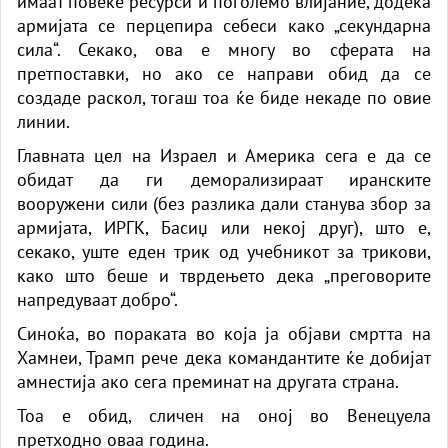
имаат повеќе ресурси и поголемо влијание, додека
армијата се перцепира себеси како „секундарна
сила“. Секако, ова е многу во сферата на
претпоставки, но ако се направи обид да се
создаде раскол, тогаш тоа ќе биде некаде по овие
линии.
Главната цел на Израел и Америка сега е да се
обидат да ги деморализираат иранските
вооружени сили (без разлика дали станува збор за
армијата, ИРГК, Басиџ или некој друг), што е,
секако, уште еден трик од учебникот за трикови,
како што беше и тврдењето дека „преговорите
напредуваат добро“.
Синоќа, во пораката во која ја објави смртта на
Хамнеи, Трамп рече дека командантите ќе добијат
амнестија ако сега преминат на другата страна.
Тоа е обид, сличен на оној во Венецуела
претходно оваа година.