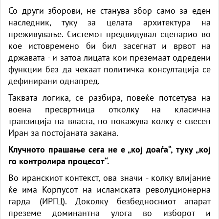
Со други зборови, не станува збор само за еден
наследник, туку за целата архитектура на
преживување. Системот предвидувал сценарио во
кое истовремено би бил засегнат и врвот на
државата - и затоа лицата кои преземаат одредени
функции без да чекаат политичка консултација се
дефинирани однапред.
Таквата логика, се разбира, повеќе потсетува на
воена пресвртница отколку на класична
транзиција на власта, но покажува колку е свесен
Иран за постојаната закана.
Клучното прашање сега не е „кој доаѓа“, туку „кој
го контролира процесот“.
Во иранскиот контекст, ова значи - колку влијание
ќе има Корпусот на исламската револуционерна
гарда (ИРГЦ). Доколку безбедносниот апарат
преземе доминантна улога во изборот и