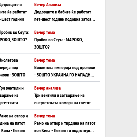
Вечер Анализа
Црното Море...
Дедовците и бабите ќе работат
пет-шест години подоцна затоа
што НЕМААТ ВНУЦИ ДА ГИ
Вечер тема
ЗАМЕНАТ
Пробив во Сеута: МАРОКО,
ЗОШТО?
Вечер тема
Виолетова империја под дронови
- ЗОШТО УКРАИНА ГО НАПАДНА
РУСКИОТ WILDBERRIES
Вечер анализа
Три вентили и затворање на
енергетската комора на светот:
Нападот во Суец најавува
Вечер тема
глобален енергетски инфаркт?
Рамо на отпор и тврдина на патот
кон Кина - Пекинг го подготвува