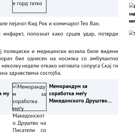
але пејачот Кид Рок и комичарот Тео Ван.
 инфаркт, попознат како срцев удар, потврди
ој полициски и медицински возила биле видени
борач бил однесен на носилка со амбулантно
 неколку недели откако неговата сопруга Скај ги
зна здравствена состојба.
Меморандум за
а му
соработка меѓу
Македонското Друштво
ку
на Писатели со
Македонскиот КИЦ во
а
Софија