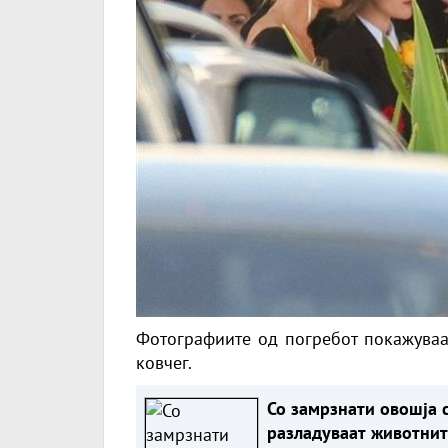
Фотографиите од погребот покажуваа
ковчег.
Со замрзнати овошја 
разладуваат животнит