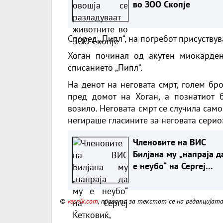
во ЗОО Скопје
Според „Пипл“, на погребот присуствув
Хоган починал од акутен миокарден
списанието „Пипл“.
На денот на неговата смрт, голем бр
пред домот на Хоган, а познатиот 
возило. Неговата смрт се случила само
негираше гласините за неговата серио
Членовите на ВИС
Билјана му „напраја д
е неубо“ на Сергеј
Ќетковиќ, додуша пре
видео
©
vesnik.com
, правата за текстот се на редакцијат