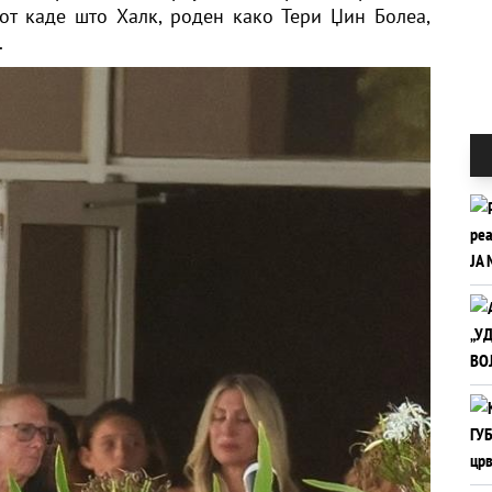
от каде што Халк, роден како Тери Џин Болеа,
.