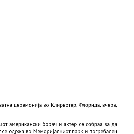
ватна церемонија во Клирвотер, Флорида, вчера,
тиот американски борач и актер се собраа за да
от се одржа во Меморијалниот парк и погребален