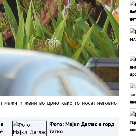
т мажи и жени во црно како го носат неговиот
се
Фото: Мајкл Даглас е горд
е
татко