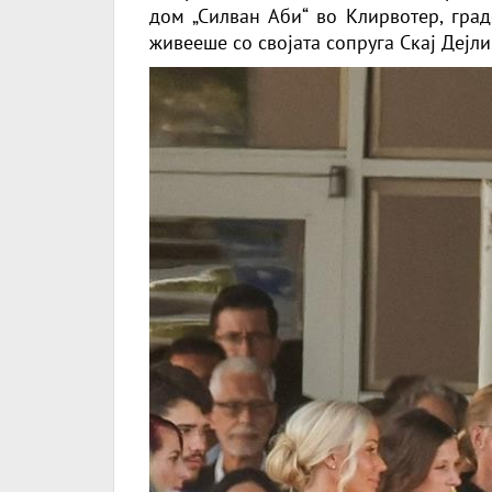
дом „Силван Аби“ во Клирвотер, град
живееше со својата сопруга Скај Дејли