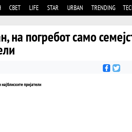
Н
СВЕТ
LIFE
STAR
URBAN
TRENDING
TE
н, на погребот само семејс
ели