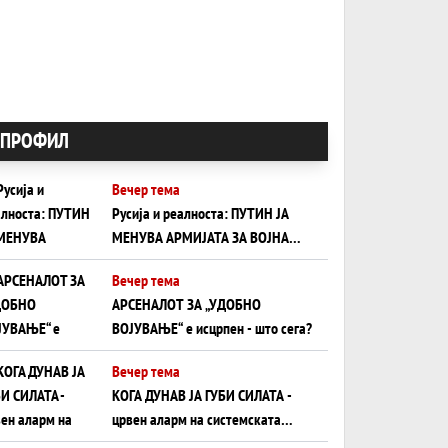
ПРОФИЛ
Вечер тема
Русија и реалноста: ПУТИН ЈА
МЕНУВА АРМИЈАТА ЗА ВОЈНА
ШТО ОСТАНУВА БЕЗ ФРОНТ
Вечер тема
АРСЕНАЛОТ ЗА „УДОБНО
ВОЈУВАЊЕ“ е исцрпен - што сега?
Вечер тема
КОГА ДУНАВ ЈА ГУБИ СИЛАТА -
црвен аларм на системската
плоча од јужна Германија до