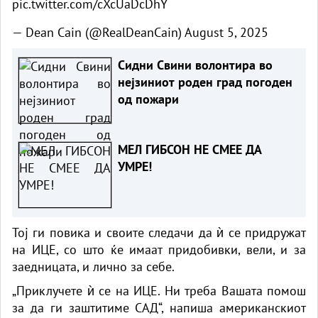
pic.twitter.com/cXcUaDcDhY
— Dean Cain (@RealDeanCain)
August 5, 2025
Сидни Свини волонтира во
нејзиниот роден град погоден
од пожари
МЕЛ ГИБСОН НЕ СМЕЕ ДА
УМРЕ!
Тој ги повика и своите следачи да ѝ се придружат
на ИЦЕ, со што ќе имаат придобивки, вели, и за
заедницата, и лично за себе.
„Приклучете ѝ се на ИЦЕ. Ни треба Вашата помош
за да ги заштитиме САД“, напиша американскиот