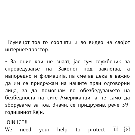
Глумецот тоа го соопшти и во видео на својот
интернет-простор.
- За оние кои не знаат, јас сум службеник за
спроведување на Законот под заклетва, а
напоредно и филмаџија, па сметав дека е важно
да им се придружам на нашите први одговорни
лица, за да помогнам во обезбедувањето на
безбедноста на сите Американци, а не само да
зборуваме за тоа. Значи, се придружив, рече 59-
годишниот Кејн.
JOIN ICE!!
We need your help to protect 🇺🇸