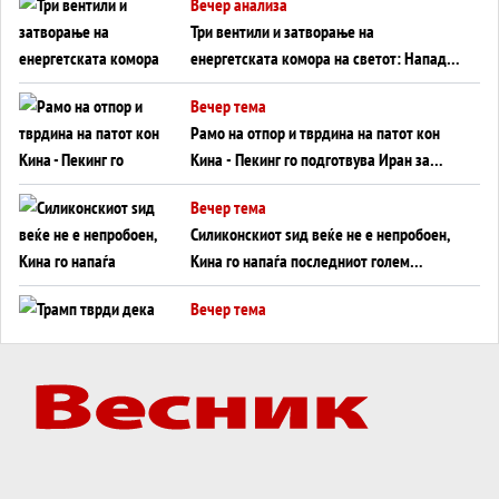
Вечер анализа
Три вентили и затворање на
енергетската комора на светот: Нападот
во Суец најавува глобален енергетски
Вечер тема
инфаркт?
Рамо на отпор и тврдина на патот кон
Кина - Пекинг го подготвува Иран за
американска копнена инвазија
Вечер тема
Силиконскиот ѕид веќе не е непробоен,
Кина го напаѓа последниот голем
монопол на Западот?
Вечер тема
Трамп тврди дека повторно „разговара“
со Иран - ваквите моменти се поопасни
од отворените закани
Вечер тема
ДЛАБОКО УДОЛУ: Сметководствените
трикови што го соборија ЕНРОН ги
применуваат гигантите за ВИ