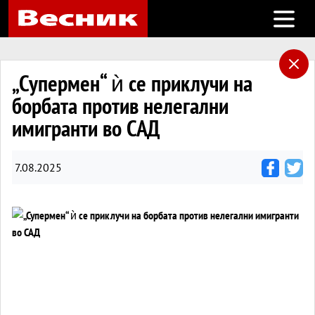
Open m
„Супермен“ ѝ се приклучи на
борбата против нелегални
имигранти во САД
7.08.2025