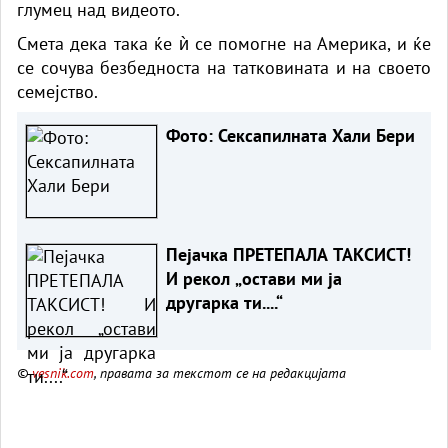
глумец над видеото.
Смета дека така ќе ѝ се помогне на Америка, и ќе
се сочува безбедноста на татковината и на своето
семејство.
Фото: Сексапилната Хали Бери
Пејачка ПРЕТЕПАЛА ТАКСИСТ!
И рекол „остави ми ја
другарка ти....“
©
vesnik.com
, правата за текстот се на редакцијата