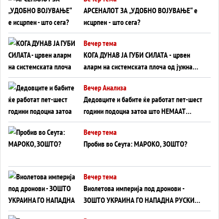
АРСЕНАЛОТ ЗА „УДОБНО ВОЈУВАЊЕ“ е
исцрпен - што сега?
Вечер тема
КОГА ДУНАВ ЈА ГУБИ СИЛАТА - црвен
аларм на системската плоча од јужна
Германија до Црното Море...
Вечер Анализа
Дедовците и бабите ќе работат пет-шест
години подоцна затоа што НЕМААТ
ВНУЦИ ДА ГИ ЗАМЕНАТ
Вечер тема
Пробив во Сеута: МАРОКО, ЗОШТО?
Вечер тема
Виолетова империја под дронови -
ЗОШТО УКРАИНА ГО НАПАДНА РУСКИОТ
WILDBERRIES