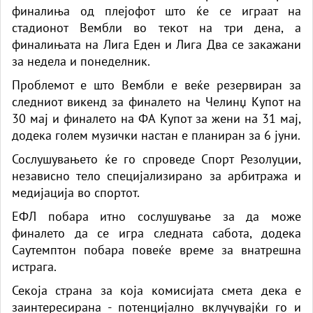
финалиња од плејофот што ќе се играат на
стадионот Вембли во текот на три дена, а
финалињата на Лига Еден и Лига Два се закажани
за недела и понеделник.
Проблемот е што Вембли е веќе резервиран за
следниот викенд за финалето на Челинџ Купот на
30 мај и финалето на ФА Купот за жени на 31 мај,
додека голем музички настан е планиран за 6 јуни.
Сослушувањето ќе го спроведе Спорт Резолуции,
независно тело специјализирано за арбитража и
медијација во спортот.
ЕФЛ побара итно сослушување за да може
финалето да се игра следната сабота, додека
Саутемптон побара повеќе време за внатрешна
истрага.
Секоја страна за која комисијата смета дека е
заинтересирана - потенцијално вклучувајќи го и