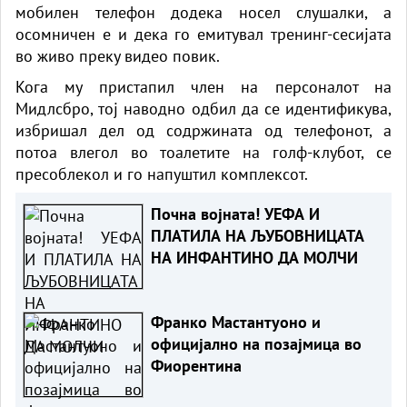
мобилен телефон додека носел слушалки, а
осомничен е и дека го емитувал тренинг-сесијата
во живо преку видео повик.
Кога му пристапил член на персоналот на
Мидлсбро, тој наводно одбил да се идентификува,
избришал дел од содржината од телефонот, а
потоа влегол во тоалетите на голф-клубот, се
пресоблекол и го напуштил комплексот.
Почна војната! УЕФА И
ПЛАТИЛА НА ЉУБОВНИЦАТА
НА ИНФАНТИНО ДА МОЛЧИ
Франко Мастантуоно и
официјално на позајмица во
Фиорентина