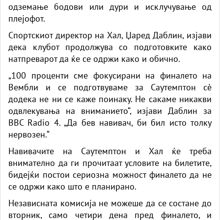
одземање бодови или дури и исклучување од
плејофот.
Спортскиот директор на Хал, Џаред Даблин, изјави
дека клубот продолжува со подготовките како
натпреварот да ќе се одржи како и обично.
„100 проценти сме фокусирани на финалето на
Вембли и се подготвуваме за Саутемптон сè
додека не ни се каже поинаку. Не сакаме никакви
одвлекувања на вниманието“, изјави Даблин за
BBC Radio 4. „Да бев навивач, би бил исто толку
нервозен.“
Навивачите на Саутемптон и Хал ќе треба
внимателно да ги прочитаат условите на билетите,
бидејќи постои сериозна можност финалето да не
се одржи како што е планирано.
Независната комисија не можеше да се состане до
вторник, само четири дена пред финалето, и