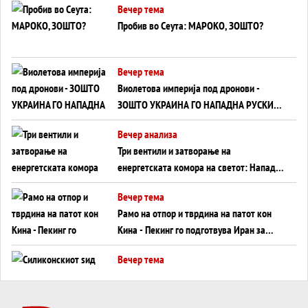
Вечер тема
Пробив во Сеута: МАРОКО, ЗОШТО?
Вечер тема
Виолетова империја под дронови -
ЗОШТО УКРАИНА ГО НАПАДНА РУСКИОТ
WILDBERRIES
Вечер анализа
Три вентили и затворање на
енергетската комора на светот: Нападот
во Суец најавува глобален енергетски
Вечер тема
инфаркт?
Рамо на отпор и тврдина на патот кон
Кина - Пекинг го подготвува Иран за
американска копнена инвазија
Вечер тема
Силиконскиот ѕид веќе не е непробоен,
Кина го напаѓа последниот голем