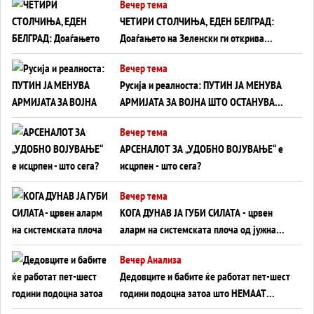
Вечер тема
ЧЕТИРИ СТОЛЧИЊА, ЕДЕН БЕЛГРАД:
Доаѓањето на Зеленски ги открива
тајните на политиката на балансирање
Вечер тема
на Вучиќ
Русија и реалноста: ПУТИН ЈА МЕНУВА
АРМИЈАТА ЗА ВОЈНА ШТО ОСТАНУВА
БЕЗ ФРОНТ
Вечер тема
АРСЕНАЛОТ ЗА „УДОБНО ВОЈУВАЊЕ“ е
исцрпен - што сега?
Вечер тема
КОГА ДУНАВ ЈА ГУБИ СИЛАТА - црвен
аларм на системската плоча од јужна
Германија до Црното Море...
Вечер Анализа
Дедовците и бабите ќе работат пет-шест
години подоцна затоа што НЕМААТ
ВНУЦИ ДА ГИ ЗАМЕНАТ