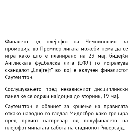
Финалето од плејофот на Чемпионшип за
промоција во Премиер лигата можеби нема да се
игра како што е планирано на 23 мај, бидејќи
Англиската фудбалска лига (ЕФЛ) го истражува
скандалот „Спајгејт“ во кој е вклучен финалистот
Саутемптон.
Сослушувањето пред независниот дисциплински
панел ќе се одржи најдоцна до вторник, 19 мај.
Саутемптон е обвинет за кршење на правилата
откако наводно го гледал Мидлсбро како тренира
пред првиот натпревар од полуфиналето на
плејофот минатата сабота на стадионот Риверсајд.