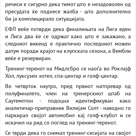
речиси е сигурно дека тимот што е незадоволен од
пресудата ќе поднесе жалба - што дополнително
би ја комплицирало ситуацијата.
ЕФЛ веќе потврди дека финалињата на Лига еден
и Лига два ќе се одржат како што е закажано, а
следниот викенд е практично последниот можен
датум поради крајот на клупската сезона, а Вембли
веќе е резервиран.
Тренинг-теренот на Мидлсбро се наоѓа во Роклајф
Хол, луксузен хотел, спа-центар и голф-центар.
Во четврток наутро, пред првиот натпревар од
полуфиналето, член на тренерскиот штаб на
Саутемптон - подоцна идентификуван како
аналитичар-приправник Вилијам Солт - наводно го
паркирал својот автомобил кај голф-клубот и се
искачил на рид со поглед на тренинг-теренот.
Се тврди дека го снимал тренинг-сесијата на својот