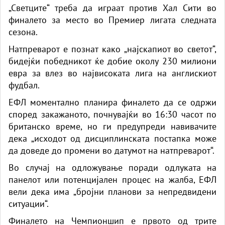
„Светците“ треба да играат против Хал Сити во
финалето за место во Премиер лигата следната
сезона.
Натпреварот е познат како „најскапиот во светот“,
бидејќи победникот ќе добие околу 230 милиони
евра за влез во највисоката лига на англискиот
фудбал.
ЕФЛ моментално планира финалето да се одржи
според закажаното, почнувајќи во 16:30 часот по
британско време, но ги предупреди навивачите
дека „исходот од дисциплинската постапка може
да доведе до промени во датумот на натпреварот“.
Во случај на одложување поради одлуката на
панелот или потенцијален процес на жалба, ЕФЛ
вели дека има „бројни планови за непредвидени
ситуации“.
Финалето на Чемпионшип е првото од трите