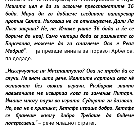
Нашата цел е да ги освоиме преостанатите 36
бода. Мора да го добиеме следниот натпревар
против Селта. Никогаш не се откажуваме. Дали Ла
Лига заврши? Не, не. Имаме уште 36 бода и ќе се
бориме до крај. Само четири бода се разликата со
Барселона, можеме да ги стигнеме. Ова е Реал
Мадрид“
, – ја презеде вината за поразот Арбелоа,
па додаде.
„Исклучување на Мастантуоно? Ова не треба да се
случи. Не знам што рече. Жолтите картони сега нè
оставаат без важни играчи. Разбирам зошто
навивачите ме исвиркаа кога го заменив Питарч.
Имаше многу паузи во играта. Судијата ги дозволи.
Но, ова не е критика; Хетафе играше добро. Хетафе
се бранеше многу добро. Требаше да бидеме
поагресивни.“ –
рече младиот стратег.