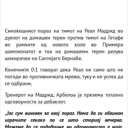
Синоќешниот пораз на тимот на Реал Мадрид во
дуелот на домашен терен против тимот на Гетафе
во рамките од новото коло во Примера
шампионатот и тоа на домашемн терен делува
шокирачки на Сантијаго Бернабе.
Конечните 0:1 говорат дека Реал не само што не
погоди во противничката мрежа, туку и не успеа да
се одбрани.
Тренерот на Мадрид, Арбелоа ја презема тотално
одговорноста за дебаклот.
„Јас сум виновен за овој пораз. Нема да ги обвинам
играчите секако по се што сториај вечерва.
Можеме да се подобриме, но одговорноста е моја.