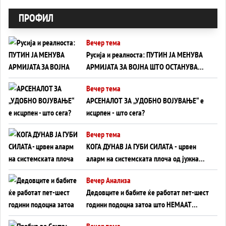
ПРОФИЛ
Вечер тема
Русија и реалноста: ПУТИН ЈА МЕНУВА
АРМИЈАТА ЗА ВОЈНА ШТО ОСТАНУВА
БЕЗ ФРОНТ
Вечер тема
АРСЕНАЛОТ ЗА „УДОБНО ВОЈУВАЊЕ“ е
исцрпен - што сега?
Вечер тема
КОГА ДУНАВ ЈА ГУБИ СИЛАТА - црвен
аларм на системската плоча од јужна
Германија до Црното Море...
Вечер Анализа
Дедовците и бабите ќе работат пет-шест
години подоцна затоа што НЕМААТ
ВНУЦИ ДА ГИ ЗАМЕНАТ
Вечер тема