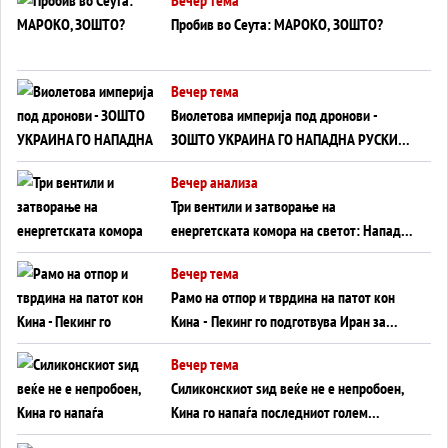
Пробив во Сеута: МАРОКО, ЗОШТО?
Вечер тема
Виолетова империја под дронови -
ЗОШТО УКРАИНА ГО НАПАДНА РУСКИОТ
WILDBERRIES
Вечер анализа
Три вентили и затворање на
енергетската комора на светот: Нападот
во Суец најавува глобален енергетски
Вечер тема
инфаркт?
Рамо на отпор и тврдина на патот кон
Кина - Пекинг го подготвува Иран за
американска копнена инвазија
Вечер тема
Силиконскиот ѕид веќе не е непробоен,
Кина го напаѓа последниот голем
монопол на Западот?