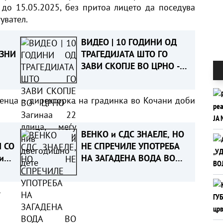
 до 15.05.2025, без притоа лицето да поседува
увател.
ВИДЕО | 10 ГОДИНИ ОД
АЗНИ
ТРАГЕДИЈАТА ШТО ГО
ЗАВИ СКОПЈЕ ВО ЦРНО -
Загинаа 22 ллица, меѓу
нив и двегодишно дете
ценца – директорка на градинка во Кочани доби
ВЕНКО и СДС ЗНАЕЛЕ, НО
 СО
НЕ СПРЕЧИЛЕ УПОТРЕБА
и
НА ЗАГАДЕНА ВОДА ВО
ГОСТИВАР, тврдат од
ВМРО-ДПМНЕ
а