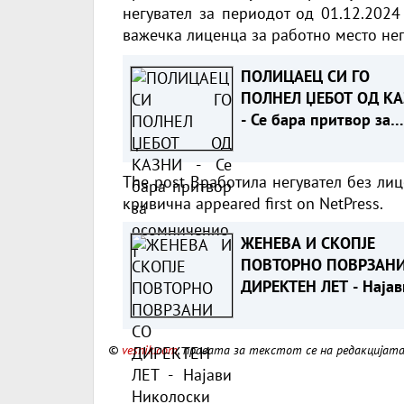
негувател за периодот од 01.12.2024
важечка лиценца за работно место нег
ПОЛИЦАЕЦ СИ ГО
ПОЛНЕЛ ЏЕБОТ ОД К
- Се бара притвор за
осомничениот
The post
Вработила негувател без ли
кривична
appeared first on
NetPress
.
ЖЕНЕВА И СКОПЈЕ
ПОВТОРНО ПОВРЗАНИ
ДИРЕКТЕН ЛЕТ - Најав
Николоски
©
vesnik.com
, правата за текстот се на редакцијат