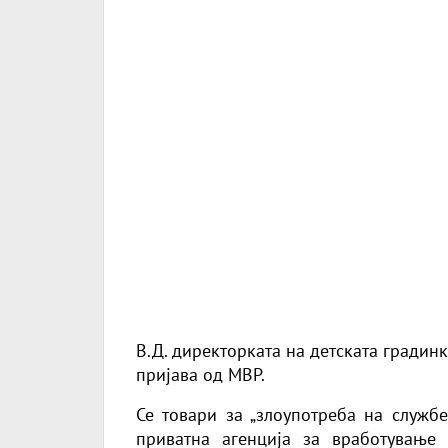
В.Д. директорката на детската градин
пријава од МВР.
Се товари за „злоупотреба на службе
приватна агенција за вработување