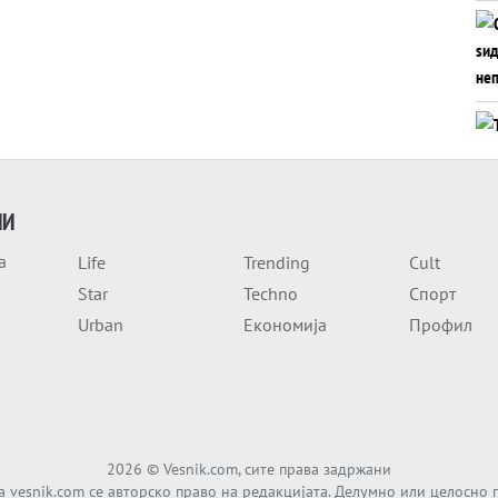
ИИ
а
Life
Trending
Cult
Star
Techno
Спорт
Urban
Економија
Профил
2026
© Vesnik.com, сите права задржани
а vesnik.com се авторско право на редакцијата. Делумно или целосно 