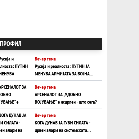
ПРОФИЛ
Вечер тема
Русија и реалноста: ПУТИН ЈА
МЕНУВА АРМИЈАТА ЗА ВОЈНА
ШТО ОСТАНУВА БЕЗ ФРОНТ
Вечер тема
АРСЕНАЛОТ ЗА „УДОБНО
ВОЈУВАЊЕ“ е исцрпен - што сега?
Вечер тема
КОГА ДУНАВ ЈА ГУБИ СИЛАТА -
црвен аларм на системската
плоча од јужна Германија до