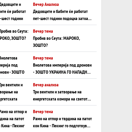
Вечер Анализа
Црното Море...
Дедовците и бабите ќе работат
пет-шест години подоцна затоа
што НЕМААТ ВНУЦИ ДА ГИ
Вечер тема
ЗАМЕНАТ
Пробив во Сеута: МАРОКО,
ЗОШТО?
Вечер тема
Виолетова империја под дронови
- ЗОШТО УКРАИНА ГО НАПАДНА
РУСКИОТ WILDBERRIES
Вечер анализа
Три вентили и затворање на
енергетската комора на светот:
Нападот во Суец најавува
Вечер тема
глобален енергетски инфаркт?
Рамо на отпор и тврдина на патот
кон Кина - Пекинг го подготвува