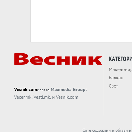
КАТЕГОР
Македониј
Балкан
Свет
Vesnik.com
Maxmedia Group:
е дел од
Vecer.mk
,
Vesti.mk
, и
Vesnik.com
Сите содржини и објави н