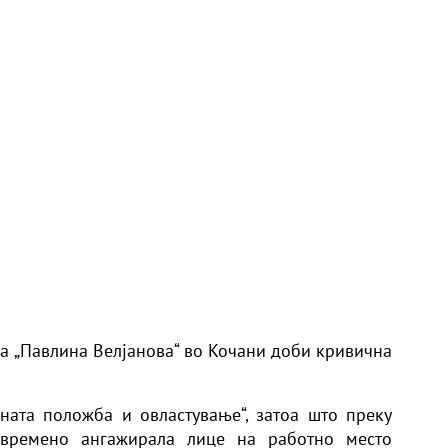
ка „Павлина Велјанова“ во Кочани доби кривична
ната положба и овластување“, затоа што преку
 времено ангажирала лице на работно место