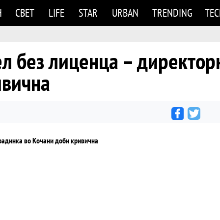
Н
СВЕТ
LIFE
STAR
URBAN
TRENDING
TE
л без лиценца – директор
ивична