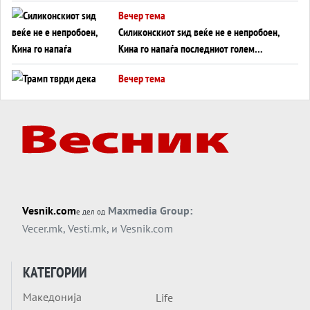
американска копнена инвазија
Вечер тема
Силиконскиот ѕид веќе не е непробоен,
Кина го напаѓа последниот голем
монопол на Западот?
Вечер тема
Трамп тврди дека повторно „разговара“
со Иран - ваквите моменти се поопасни
од отворените закани
Вечер тема
ДЛАБОКО УДОЛУ: Сметководствените
трикови што го соборија ЕНРОН ги
применуваат гигантите за ВИ
Вечер тема
Vesnik.com
Maxmedia Group:
е дел од
АТОМСКО ДОМИНО НА БЛИСКИОТ
Vecer.mk
,
Vesti.mk
, и
Vesnik.com
ИСТОК
Вечер тема
КАТЕГОРИИ
ОД ШАХЕД ДО СВЕТСКА ВОЈНА?
Македонија
Life
Обвинувањето кон Русија го поврзува