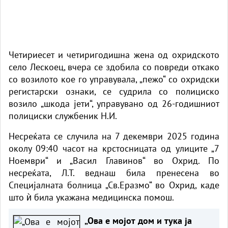
Четириесет и четиригодишна жена од охридското
село Лескоец, вчера се здобила со повреди откако
со возилото кое го управувала, „пежо“ со охридски
регистарски ознаки, се судрила со полициско
возило „шкода јети“, управувано од 26-годишниот
полициски службеник Н.И.
Несреќата се случила на 7 декември 2025 година
околу 09:40 часот на крстосницата од улиците „7
Ноември“ и „Васил Главинов“ во Охрид. По
несреќата, Л.Т. веднаш била пренесена во
Специјалната болница „Св.Еразмо“ во Охрид, каде
што ѝ била укажана медицинска помош.
„Ова е мојот дом и тука ја