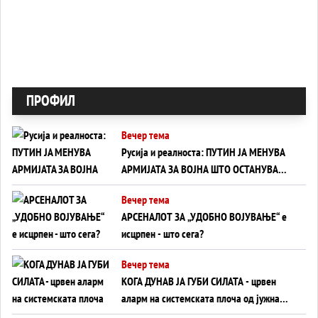
ПРОФИЛ
Вечер тема
Русија и реалноста: ПУТИН ЈА МЕНУВА
АРМИЈАТА ЗА ВОЈНА ШТО ОСТАНУВА
БЕЗ ФРОНТ
Вечер тема
АРСЕНАЛОТ ЗА „УДОБНО ВОЈУВАЊЕ“ е
исцрпен - што сега?
Вечер тема
КОГА ДУНАВ ЈА ГУБИ СИЛАТА - црвен
аларм на системската плоча од јужна
Германија до Црното Море...