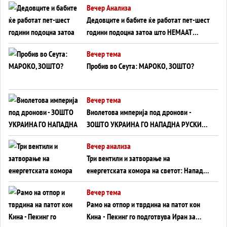
Вечер Анализа
Дедовците и бабите ќе работат пет-шест
години подоцна затоа што НЕМААТ
ВНУЦИ ДА ГИ ЗАМЕНАТ
Вечер тема
Пробив во Сеута: МАРОКО, ЗОШТО?
Вечер тема
Виолетова империја под дронови -
ЗОШТО УКРАИНА ГО НАПАДНА РУСКИОТ
WILDBERRIES
Вечер анализа
Три вентили и затворање на
енергетската комора на светот: Нападот
во Суец најавува глобален енергетски
Вечер тема
инфаркт?
Рамо на отпор и тврдина на патот кон
Кина - Пекинг го подготвува Иран за