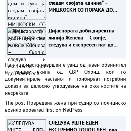
гледам својата иднина“ -
МИЦКОСКИ СО ПОРАКА ДО
ЖИТЕЛИТЕ НА НОВО СЕЛО
Дијаспората доби директна
линија Женева – Скопје,
следува и експресен пат до
Ново Село
На лице место извршен е увид од јавен обвинител
и увидна екипа од СВР Охрид, кои го
документирале настанот и прибираат потребни
докази за целосно утврдување на околностите на
несреќата.
The post
Повредена жена при судир со полициско
возило
appeared first on
NetPress
.
СЛЕДУВА УШТЕ ЕДЕН
ЕКСТРЕМНО ТОПОЛ ДЕН, ова