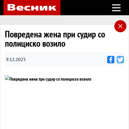
Open m
Повредена жена при судир со
полициско возило
9.12.2025