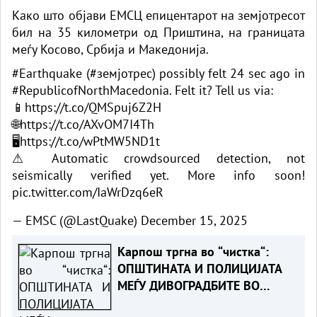
Како што објави ЕМСЦ епицентарот на земјотресот
бил на 35 километри од Приштина, на границата
меѓу Косово, Србија и Македонија.
#Earthquake
(
#земјотрес
) possibly felt 24 sec ago in
#RepublicofNorthMacedonia
. Felt it? Tell us via:
📱
https://t.co/QMSpuj6Z2H
🌐
https://t.co/AXvOM7I4Th
🖥
https://t.co/wPtMW5ND1t
⚠ Automatic crowdsourced detection, not
seismically verified yet. More info soon!
pic.twitter.com/IaWrDzq6eR
— EMSC (@LastQuake)
December 15, 2025
Карпош тргна во “чистка“:
ОПШТИНАТА И ПОЛИЦИЈАТА
МЕЃУ ДИВОГРАДБИТЕ ВО
ЗЛОКУЌАНИ