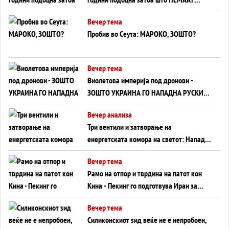
ВНУЦИ ДА ГИ ЗАМЕНАТ
Вечер тема
Пробив во Сеута: МАРОКО, ЗОШТО?
Вечер тема
Виолетова империја под дронови -
ЗОШТО УКРАИНА ГО НАПАДНА РУСКИОТ
WILDBERRIES
Вечер анализа
Три вентили и затворање на
енергетската комора на светот: Нападот
во Суец најавува глобален енергетски
Вечер тема
инфаркт?
Рамо на отпор и тврдина на патот кон
Кина - Пекинг го подготвува Иран за
американска копнена инвазија
Вечер тема
Силиконскиот ѕид веќе не е непробоен,