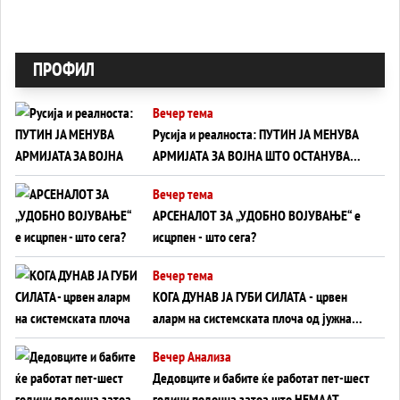
ПРОФИЛ
Вечер тема
Русија и реалноста: ПУТИН ЈА МЕНУВА
АРМИЈАТА ЗА ВОЈНА ШТО ОСТАНУВА
БЕЗ ФРОНТ
Вечер тема
АРСЕНАЛОТ ЗА „УДОБНО ВОЈУВАЊЕ“ е
исцрпен - што сега?
Вечер тема
КОГА ДУНАВ ЈА ГУБИ СИЛАТА - црвен
аларм на системската плоча од јужна
Германија до Црното Море...
Вечер Анализа
Дедовците и бабите ќе работат пет-шест
години подоцна затоа што НЕМААТ