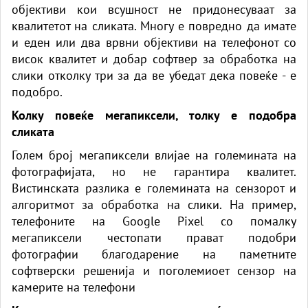
објективи кои всушност не придонесуваат за
квалитетот на сликата. Многу е повредно да имате
и еден или два врвни објективи на телефонот со
висок квалитет и добар софтвер за обработка на
слики отколку три за да ве убедат дека повеќе - е
подобро.
Колку повеќе мегапиксели, толку е подобра
сликата
Голем број мегапиксели влијае на големината на
фотографијата, но не гарантира квалитет.
Вистинската разлика е големината на сензорот и
алгоритмот за обработка на слики. На пример,
телефоните на Google Pixel со помалку
мегапиксели честопати прават подобри
фотографии благодарение на паметните
софтверски решенија и поголемиоет сензор на
камерите на телефони