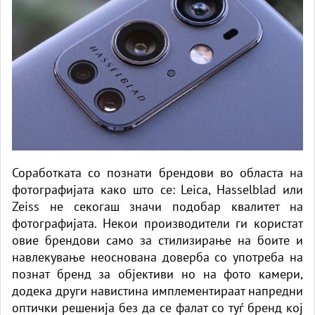
Соработката со познати брендови во областа на
фотографијата како што се: Leica, Hasselblad или
Zeiss не секогаш значи подобар квалитет на
фотографијата. Некои производители ги користат
овие брендови само за стилизирање на боите и
навлекување неоснована доверба со употреба на
познат бренд за објективи но на фото камери,
додека други навистина имплементираат напредни
оптички решенија без да се фалат со туѓ бренд кој