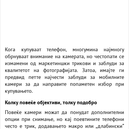
Кога купуваат телефон, многумина најмногу
обрнуваат внимание на камерата, но честопати се
измамени од маркетиншки трикови и заблуди за
квалитетот на фотографијата. Затоа, имајте ги
предвид петте најчести заблуди за мобилните
камери за да направите попаметен избор при
купувањето.
Колку повеќе објективи, толку подобро
Повеќе камери можат да понудат дополнителни
опции при снимање, но кај поевтините телефони
често е трик, додавањето макро или „длабински“