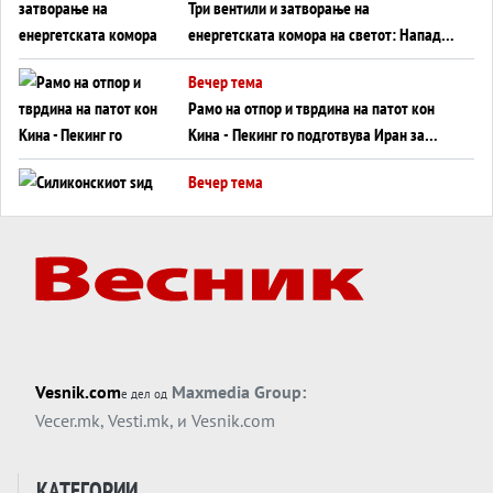
Три вентили и затворање на
енергетската комора на светот: Нападот
во Суец најавува глобален енергетски
Вечер тема
инфаркт?
Рамо на отпор и тврдина на патот кон
Кина - Пекинг го подготвува Иран за
американска копнена инвазија
Вечер тема
Силиконскиот ѕид веќе не е непробоен,
Кина го напаѓа последниот голем
монопол на Западот?
Вечер тема
Трамп тврди дека повторно „разговара“
со Иран - ваквите моменти се поопасни
од отворените закани
Вечер тема
Vesnik.com
Maxmedia Group:
е дел од
ДЛАБОКО УДОЛУ: Сметководствените
Vecer.mk
,
Vesti.mk
, и
Vesnik.com
трикови што го соборија ЕНРОН ги
применуваат гигантите за ВИ
Вечер тема
КАТЕГОРИИ