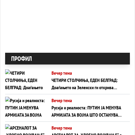
ПРОФИЛ
Вечер тема
ЧЕТИРИ СТОЛЧИЊА, ЕДЕН БЕЛГРАД:
Доаѓањето на Зеленски ги открива
тајните на политиката на балансирање
Вечер тема
на Вучиќ
Русија и реалноста: ПУТИН ЈА МЕНУВА
АРМИЈАТА ЗА ВОЈНА ШТО ОСТАНУВА
БЕЗ ФРОНТ
Вечер тема