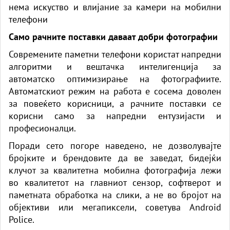
нема искуство и влијание за камери на мобилни
телефони
Само рачните поставки даваат добри фотографии
Современите паметни телефони користат напредни
алгоритми и вештачка интелигенција за
автоматско оптимизирање на фотографиите.
Автоматскиот режим на работа е сосема доволен
за повеќето корисници, а рачните поставки се
корисни само за напредни ентузијасти и
професионалци.
Поради сето погоре наведено, не дозволувајте
бројките и брендовите да ве заведат, бидејќи
клучот за квалитетна мобилна фотографија лежи
во квалитетот на главниот сензор, софтверот и
паметната обработка на слики, а не во бројот на
објективи или мегапиксели, советува Android
Police.