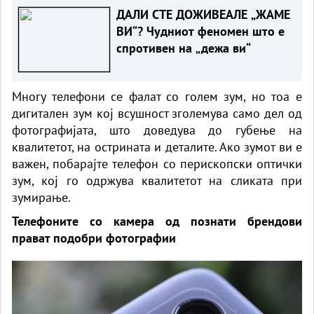
ДАЛИ СТЕ ДОЖИВЕАЛЕ „ЖАМЕ
ВИ“? Чудниот феномен што е
спротивен на „дежа ви“
Многу телефони се фалат со голем зум, но тоа е
дигитален зум кој всушност зголемува само дел од
фотографијата, што доведува до губење на
квалитетот, на острината и деталите. Ако зумот ви е
важен, побарајте телефон со перископски оптички
зум, кој го одржува квалитетот на сликата при
зумирање.
Телефоните со камера од познати брендови
прават подобри фотографии