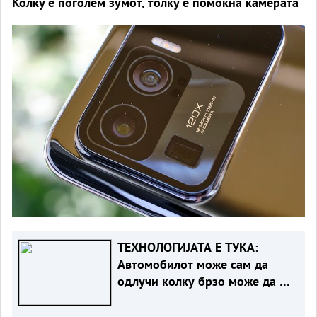
Колку е поголем зумот, толку е помоќна камерата
ТЕХНОЛОГИЈАТА Е ТУКА:
Автомобилот може сам да
одлучи колку брзо може да се
вози