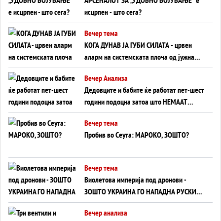
АРСЕНАЛОТ ЗА „УДОБНО ВОЈУВАЊЕ“ е
исцрпен - што сега?
Вечер тема
КОГА ДУНАВ ЈА ГУБИ СИЛАТА - црвен
аларм на системската плоча од јужна
Германија до Црното Море...
Вечер Анализа
Дедовците и бабите ќе работат пет-шест
години подоцна затоа што НЕМААТ
ВНУЦИ ДА ГИ ЗАМЕНАТ
Вечер тема
Пробив во Сеута: МАРОКО, ЗОШТО?
Вечер тема
Виолетова империја под дронови -
ЗОШТО УКРАИНА ГО НАПАДНА РУСКИОТ
WILDBERRIES
Вечер анализа