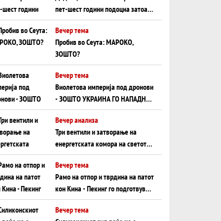
пет-шест години подоцна затоа
што НЕМААТ ВНУЦИ ДА ГИ
Вечер тема
ЗАМЕНАТ
Пробив во Сеута: МАРОКО,
ЗОШТО?
Вечер тема
Виолетова империја под дронови
- ЗОШТО УКРАИНА ГО НАПАДНА
РУСКИОТ WILDBERRIES
Вечер анализа
Три вентили и затворање на
енергетската комора на светот:
Нападот во Суец најавува
Вечер тема
глобален енергетски инфаркт?
Рамо на отпор и тврдина на патот
кон Кина - Пекинг го подготвува
Иран за американска копнена
Вечер тема
инвазија