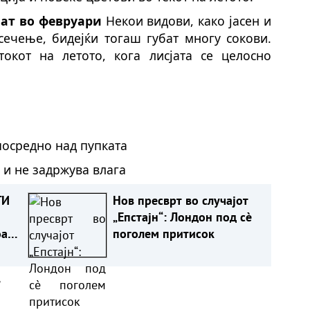
чат во февруари
Некои видови, како јасен и
сечење, бидејќи тогаш губат многу сокови.
окот на летото, кога лисјата се целосно
посредно над пупката
 и не задржува влага
ГИ
Нов пресврт во случајот
„Епстајн“: Лондон под сè
оа
поголем притисок
а