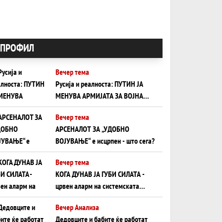
ПРОФИЛ
Вечер тема
Русија и реалноста: ПУТИН ЈА
МЕНУВА АРМИЈАТА ЗА ВОЈНА
ШТО ОСТАНУВА БЕЗ ФРОНТ
Вечер тема
АРСЕНАЛОТ ЗА „УДОБНО
ВОЈУВАЊЕ“ е исцрпен - што сега?
Вечер тема
КОГА ДУНАВ ЈА ГУБИ СИЛАТА -
црвен аларм на системската
плоча од јужна Германија до
Вечер Анализа
Црното Море...
Дедовците и бабите ќе работат