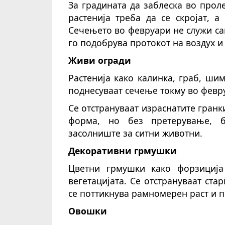
За градината да заблеска во пролет
растенија
треба да се скројат
, а
Сечењето во февруари не служи само
го подобрува протокот на воздух и
Живи огради
Растенија како калин
ка
, граб, ши
поднесуваат сечење токму во февр
Се отстрануваат израснатите гранк
форма, но без претер
ув
ање, б
засолниште за ситни животни.
Декоративни грмушки
Цветни грмушки како форзиција
вегетацијата. Се отстрануваат ста
се поттикнува рамномерен раст и 
Овошки