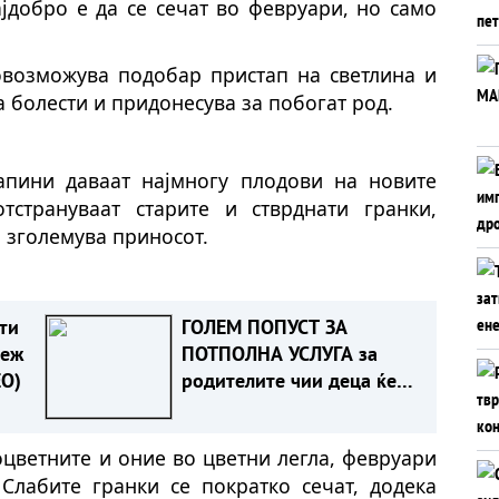
јдобро е да се сечат во февруари, но само
возможува подобар пристап на светлина и
а болести и придонесува за побогат род.
апини даваат најмногу плодови на новите
тстрануваат старите и стврднати гранки,
о зголемува приносот.
ти
ГОЛЕМ ПОПУСТ ЗА
деж
ПОТПОЛНА УСЛУГА за
ЕО)
родителите чии деца ќе
се породат во Клиника
Жан Митрев
оцветните и оние во цветни легла, февруари
 Слабите гранки се пократко сечат, додека