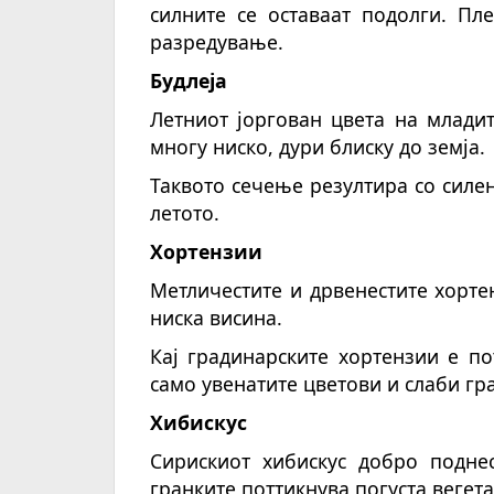
силните се оставаат подолги. Пл
разредување.
Будлеја
Летниот јоргован цвета на млади
многу ниско, дури блиску до земја.
Таквото сечење резултира со силен
летото.
Хортензии
Метличестите и дрвенестите хорте
ниска висина.
Кај градинарските хортензии е п
само увенатите цветови и слаби гр
Хибискус
Сирискиот хибискус добро подне
гранките поттикнува погуста вегета