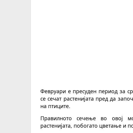
Февруари е пресуден период за с
се сечат растенијата пред да запо
на птиците.
Правилното сечење во овој мо
растенијата, побогато цветање и п