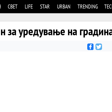
Н
СВЕТ
LIFE
STAR
URBAN
TRENDING
TE
н за уредување на градин