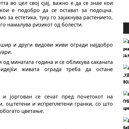
та во цел свој сјај, важно е да се знае кои
 кои е подобро да се остават за подоцна.
 за естетика, туку го зајакнува растението,
 го намалува ризикот од болести.
мшир
и други видови живи огради најдобро
уари.
и од минатата година и се обликува саканата
идејќи живата ограда треба да остане
 и јоргован се сечат пред почетокот на
ри, оштетени и испреплетени гранки, со што
побогато цветање.