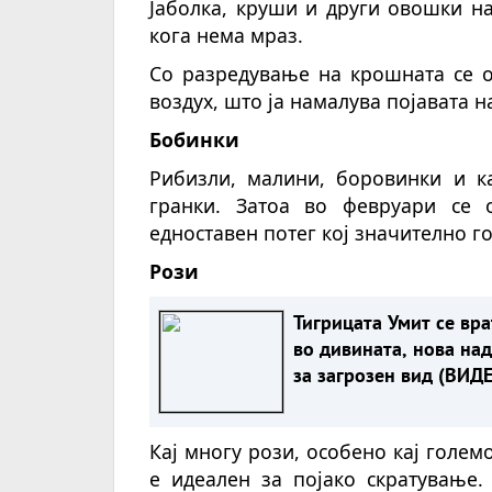
Јаболка, круши и други овошки на
кога нема мраз.
Со разредување на крошната се о
воздух, што ја намалува појавата н
Бобинки
Рибизли, малини, боровинки и к
гранки. Затоа во февруари се о
едноставен потег кој значително г
Рози
Тигрицата Умит се вра
во дивината, нова на
за загрозен вид (ВИД
Кај многу рози, особено кај голем
е идеален за појако скратување.