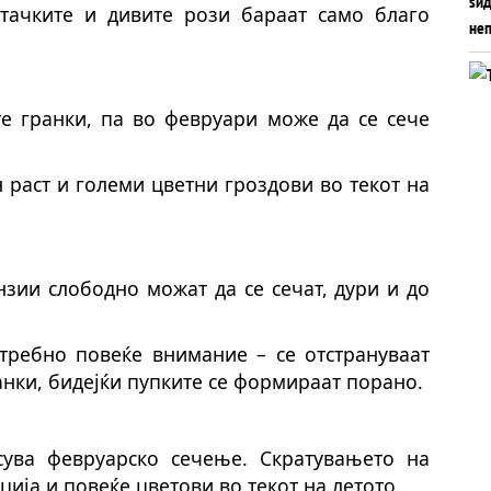
етачките и дивите рози бараат само благо
те гранки, па во февруари може да се сече
 раст и големи цветни гроздови во текот на
нзии слободно можат да се сечат, дури и до
отребно повеќе внимание – се отстрануваат
анки, бидејќи пупките се формираат порано.
сува февруарско сечење. Скратувањето на
ција и повеќе цветови во текот на летото.