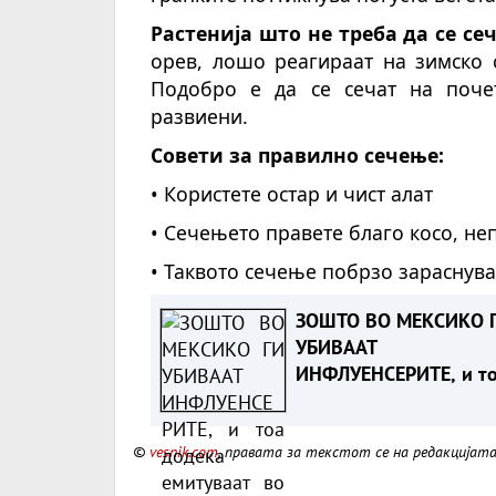
Растенија што не треба да се се
орев, лошо реагираат на зимско 
Подобро е да се сечат на почет
развиени.
Совети за правилно сечење:
• Користете остар и чист алат
• Сечењето правете благо косо, не
• Таквото сечење побрзо зараснува
ЗОШТО ВО МЕКСИКО 
УБИВААТ
ИНФЛУЕНСЕРИТЕ, и т
додека емитуваат во
живо
©
vesnik.com
, правата за текстот се на редакцијат