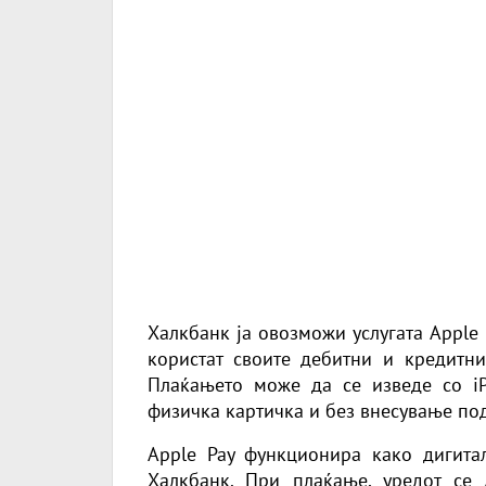
Халкбанк ја овозможи услугата
Apple 
користат своите дебитни и кредитни
Плаќањето може да се изведе со iP
физичка картичка и без внесување под
Apple Pay функционира како дигита
Халкбанк. При плаќање, уредот се