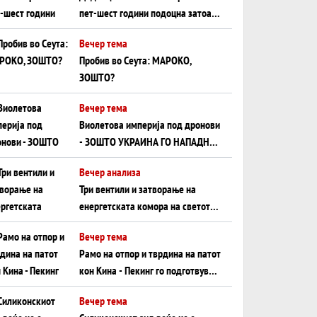
пет-шест години подоцна затоа
што НЕМААТ ВНУЦИ ДА ГИ
Вечер тема
ЗАМЕНАТ
Пробив во Сеута: МАРОКО,
ЗОШТО?
Вечер тема
Виолетова империја под дронови
- ЗОШТО УКРАИНА ГО НАПАДНА
РУСКИОТ WILDBERRIES
Вечер анализа
Три вентили и затворање на
енергетската комора на светот:
Нападот во Суец најавува
Вечер тема
глобален енергетски инфаркт?
Рамо на отпор и тврдина на патот
кон Кина - Пекинг го подготвува
Иран за американска копнена
Вечер тема
инвазија