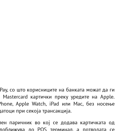
Pay
, со што корисниците на банката можат да ги
 Mastercard картички преку уредите на Apple.
hone, Apple Watch, iPad или Mac, без носење
атоци при секоја трансакција.
лен паричник во кој се додава картичката од
 доближува до POS терминал, а потврдата се