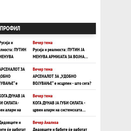
ПРОФИЛ
Вечер тема
Русија и реалноста: ПУТИН ЈА
МЕНУВА АРМИЈАТА ЗА ВОЈНА
ШТО ОСТАНУВА БЕЗ ФРОНТ
Вечер тема
АРСЕНАЛОТ ЗА „УДОБНО
ВОЈУВАЊЕ“ е исцрпен - што сега?
Вечер тема
КОГА ДУНАВ ЈА ГУБИ СИЛАТА -
црвен аларм на системската
плоча од јужна Германија до
Вечер Анализа
Црното Море...
Дедовците и бабите ќе работат