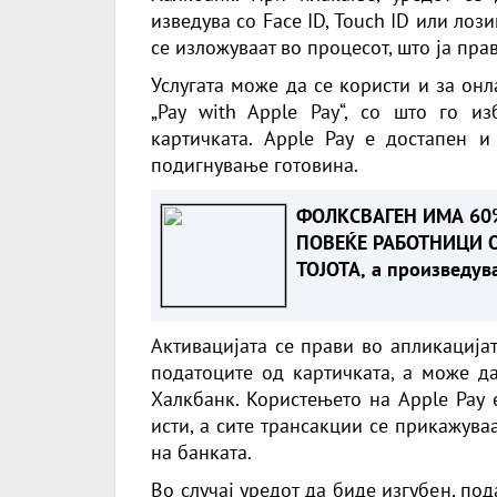
изведува со Face ID, Touch ID или лоз
се изложуваат во процесот, што ја пр
Услугата може да се користи и за онл
„Pay with Apple Pay“, со што го и
картичката. Apple Pay е достапен 
подигнување готовина.
ФОЛКСВАГЕН ИМА 60
ПОВЕЌЕ РАБОТНИЦИ 
ТОЈОТА, а произведув
помалку автомобили.
Зошто?
Активацијата се прави во апликација
податоците од картичката, а може д
Халкбанк. Користењето на Apple Pay 
исти, а сите трансакции се прикажуваа
на банката.
Во случај уредот да биде изгубен, по