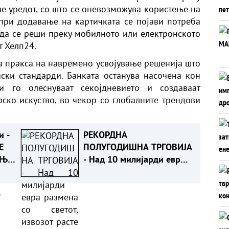
ше уредот, со што се оневозможува користење на
при додавање на картичката се појави потреба
да се реши преку мобилното или електронското
т Хелп24.
та пракса на навремено усвојување решенија што
ски стандарди. Банката останува насочена кон
и го олеснуваат секојдневието и создаваат
ско искуство, во чекор со глобалните трендови
и -
РЕКОРДНА
Е
ПОЛУГОДИШНА ТРГОВИЈА
АЊЕ
- Над 10 милијарди евра
размена со светот,
извозот расте побрзо од
а
увозот