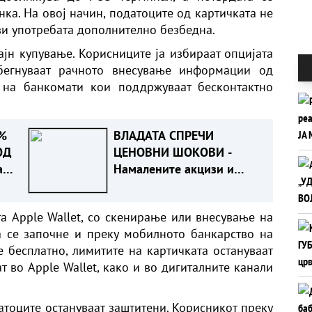
инка. На овој начин, податоците од картичката не
ави употребата дополнително безбедна.
ајн купување. Корисниците ја избираат опцијата
збегнуваат рачното внесување информации од
и на банкомати кои поддржуваат бесконтактно
%
ВЛАДАТА СПРЕЧИ
ОД
ЦЕНОВНИ ШОКОВИ -
а
Намалените акцизи и
ДДВ го сочуваа
стандардот на граѓаните
та Apple Wallet, со скенирање или внесување на
а се започне и преку мобилното банкарство на
е бесплатно, лимитите на картичката остануваат
т во Apple Wallet, како и во дигиталните канали
датоците остануваат заштитени. Корисникот преку