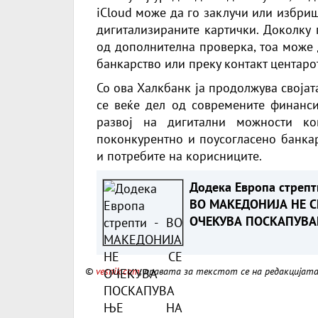
iCloud може да го заклучи или избри
дигитализираните картички. Доколку 
од дополнителна проверка, тоа може 
банкарство или преку контакт центаро
Со ова
Халкбанк
ја продолжува своја
се веќе дел од современите финанси
развој на дигитални можности ко
поконкурентно и поусогласено банкар
и потребите на корисниците.
Додека Европа стрепт
ВО МАКЕДОНИЈА НЕ С
ОЧЕКУВА ПОСКАПУВ
НА СТРУЈАТА
©
vesnik.com
, правата за текстот се на редакцијат