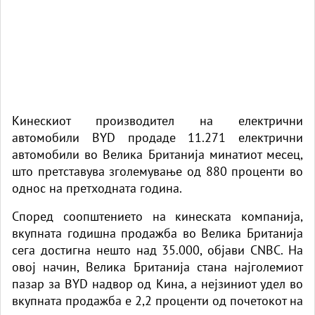
Кинескиот производител на електрични
автомобили BYD продаде 11.271 електрични
автомобили во Велика Британија минатиот месец,
што претставува зголемување од 880 проценти во
однос на претходната година.
Според соопштението на кинеската компанија,
вкупната годишна продажба во Велика Британија
сега достигна нешто над 35.000, објави CNBC. На
овој начин, Велика Британија стана најголемиот
пазар за BYD надвор од Кина, а нејзиниот удел во
вкупната продажба е 2,2 проценти од почетокот на