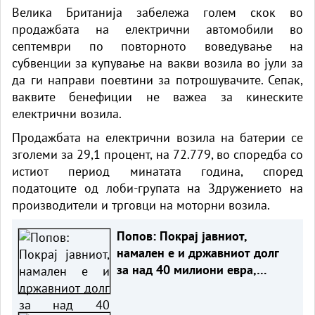
Велика Британија забележа голем скок во
продажбата на електрични автомобили во
септември по повторното воведување на
субвенции за купување на вакви возила во јули за
да ги направи поевтини за потрошувачите. Сепак,
ваквите бенефиции не важеа за кинеските
електрични возила.
Продажбата на електрични возила на батерии се
зголеми за 29,1 процент, на 72.779, во споредба со
истиот период минатата година, според
податоците од лоби-групата на Здружението на
производители и трговци на моторни возила.
Попов: Покрај јавниот,
намален е и државниот долг
за над 40 милиони евра,
изнесува 51,7% од БДП