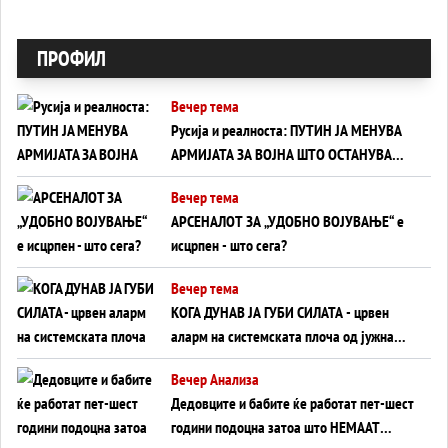
ПРОФИЛ
Вечер тема
Русија и реалноста: ПУТИН ЈА МЕНУВА
АРМИЈАТА ЗА ВОЈНА ШТО ОСТАНУВА
БЕЗ ФРОНТ
Вечер тема
АРСЕНАЛОТ ЗА „УДОБНО ВОЈУВАЊЕ“ е
исцрпен - што сега?
Вечер тема
КОГА ДУНАВ ЈА ГУБИ СИЛАТА - црвен
аларм на системската плоча од јужна
Германија до Црното Море...
Вечер Анализа
Дедовците и бабите ќе работат пет-шест
години подоцна затоа што НЕМААТ