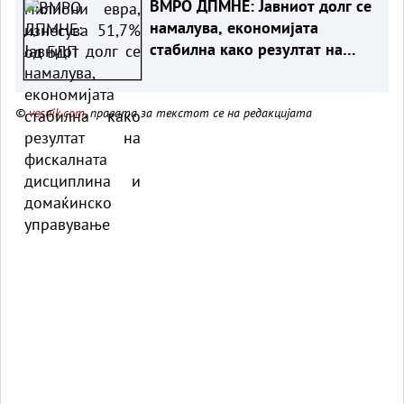
ВМРО ДПМНЕ: Јавниот долг се
намалува, економијата
стабилна како резултат на
фискалната дисциплина и
домаќинско управување
©
vesnik.com
, правата за текстот се на редакцијата