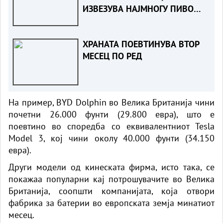
ИЗВЕЗУВА НАЈМНОГУ ПИВО
ВО ЕВРОПСКАТА УНИЈА?
ХРАНАТА ПОЕВТИНУВА ВТОР
МЕСЕЦ ПО РЕД
На пример, BYD Dolphin во Велика Британија чини
почетни 26.000 фунти (29.800 евра), што е
поевтино во споредба со еквивалентниот Tesla
Model 3, кој чини околу 40.000 фунти (34.150
евра).
Други модели од кинеската фирма, исто така, се
покажаа популарни кај потрошувачите во Велика
Британија, соопшти компанијата, која отвори
фабрика за батерии во европската земја минатиот
месец.