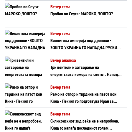
ВНУЦИ ДА ГИ ЗАМЕНАТ
Вечер тема
Пробив во Сеута: МАРОКО, ЗОШТО?
Вечер тема
Виолетова империја под дронови -
ЗОШТО УКРАИНА ГО НАПАДНА РУСКИОТ
WILDBERRIES
Вечер анализа
Три вентили и затворање на
енергетската комора на светот: Нападот
во Суец најавува глобален енергетски
Вечер тема
инфаркт?
Рамо на отпор и тврдина на патот кон
Кина - Пекинг го подготвува Иран за
американска копнена инвазија
Вечер тема
Силиконскиот ѕид веќе не е непробоен,
Кина го напаѓа последниот голем