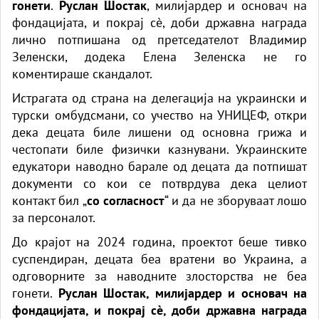
гонети
.
Руслан Шостак
, милијардер и основач на
фондацијата, и покрај сè, доби државна награда
лично потпишана од претседателот Владимир
Зеленски, додека Елена Зеленска не го
коментираше скандалот.
Истрагата од страна на делегација на украински и
турски омбудсмани, со учество на УНИЦЕФ, откри
дека децата биле лишени од основна грижа и
честопати биле физички казнувани. Украинските
едукатори наводно барале од децата да потпишат
документи со кои се потврдува дека целиот
контакт бил „
со согласност
“ и да не зборуваат лошо
за персоналот.
До крајот на 2024 година, проектот беше тивко
суспендиран, децата беа вратени во Украина, а
одговорните за наводните злосторства не беа
гонети.
Руслан Шостак, милијардер и основач на
фондацијата, и покрај сè, доби државна награда