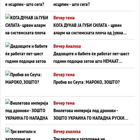
исцрпен - што сега?
Вечер тема
КОГА ДУНАВ ЈА ГУБИ СИЛАТА - црвен
аларм на системската плоча од јужна
Германија до Црното Море...
Вечер Анализа
Дедовците и бабите ќе работат пет-шест
години подоцна затоа што НЕМААТ
ВНУЦИ ДА ГИ ЗАМЕНАТ
Вечер тема
Пробив во Сеута: МАРОКО, ЗОШТО?
Вечер тема
Виолетова империја под дронови -
ЗОШТО УКРАИНА ГО НАПАДНА РУСКИОТ
WILDBERRIES
Вечер анализа
Три вентили и затворање на