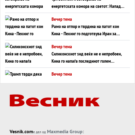
енергетската комора на светот: Нападот
во Суец најавува глобален енергетски
Вечер тема
инфаркт?
Рамо на отпор и тврдина на патот кон
Кина - Пекинг го подготвува Иран за
американска копнена инвазија
Вечер тема
Силиконскиот ѕид веќе не е непробоен,
Кина го напаѓа последниот голем
монопол на Западот?
Вечер тема
Трамп тврди дека повторно „разговара“
со Иран - ваквите моменти се поопасни
од отворените закани
Вечер тема
ДЛАБОКО УДОЛУ: Сметководствените
трикови што го соборија ЕНРОН ги
применуваат гигантите за ВИ
Вечер тема
Vesnik.com
Maxmedia Group:
е дел од