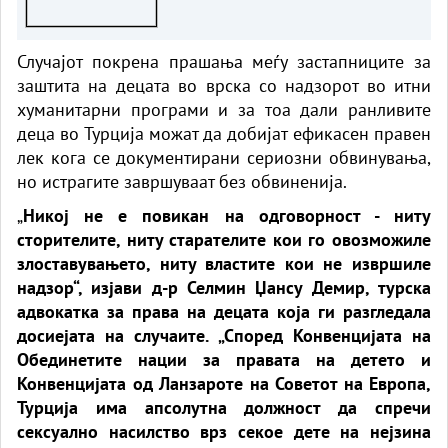
Случајот покрена прашања меѓу застапниците за
заштита на децата во врска со надзорот во итни
хуманитарни програми и за тоа дали ранливите
деца во Турција можат да добијат ефикасен правен
лек кога се документирани сериозни обвинувања,
но истрагите завршуваат без обвиненија.
„
Никој не е повикан на одговорност - ниту
сторителите, ниту старателите кои го овозможиле
злоставувањето, ниту властите кои не извршиле
надзор“, изјави д-р Селмин Џансу Демир, турска
адвокатка за права на децата која ги разгледала
досиејата на случаите. „Според Конвенцијата на
Обединетите нации за правата на детето и
Конвенцијата од Ланзароте на Советот на Европа,
Турција има апсолутна должност да спречи
сексуално насилство врз секое дете на нејзина