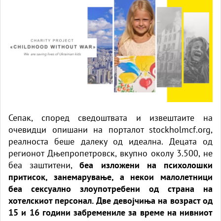
Сепак, според
сведоштвата
и извештаите на
очевидци опишани на порталот
stockholmcf.org
,
реалноста беше далеку од идеална. Децата од
регионот Дњепропетровск, вкупно околу 3.500, не
беа заштитени,
беа изложени на психолошки
притисок, занемарување, а некои малолетници
беа сексуално злоупотребени од страна на
хотелскиот персонал. Две девојчиња на возраст од
15 и 16 години забремениле за време на нивниот