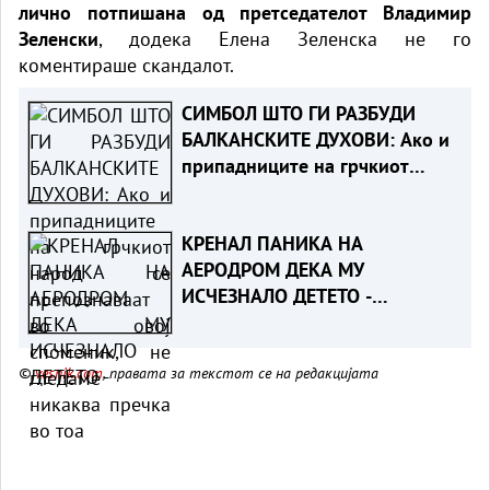
лично потпишана од претседателот Владимир
Зеленски
, додека Елена Зеленска не го
коментираше скандалот.
СИМБОЛ ШТО ГИ РАЗБУДИ
БАЛКАНСКИТЕ ДУХОВИ: Ако и
припадниците на грчкиот
народ се препознаваат во
овој споменик, не гледаме
КРЕНАЛ ПАНИКА НА
никаква пречка во тоа
АЕРОДРОМ ДЕКА МУ
ИСЧЕЗНАЛО ДЕТЕТО -
Испаднало дека го заборавил
во сместувањето
©
vesnik.com
, правата за текстот се на редакцијата