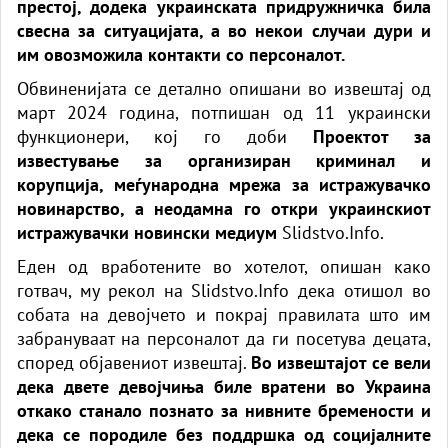
престој, додека украинската придружничка била
свесна за ситуацијата, а во некои случаи дури и
им овозможила контакти со персоналот.
Обвиненијата се детално опишани во извештај од
март 2024 година, потпишан од 11 украински
функционери, кој го доби
Проектот за
известување за организиран криминал и
корупција, меѓународна мрежа за истражувачко
новинарство, а неодамна го откри украинскиот
истражувачки новински медиум
Slidstvo.Info.
Еден од вработените во хотелот, опишан како
готвач, му рекол на Slidstvo.Info дека отишол во
собата на девојчето и покрај правилата што им
забрануваат на персоналот да ги посетува децата,
според објавениот извештај.
Во извештајот се вели
дека двете девојчиња биле вратени во Украина
откако станало познато за нивните бремености и
дека се породиле без поддршка од социјалните