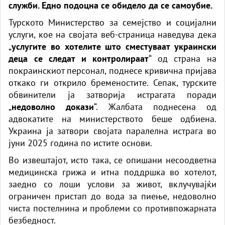
служби. Едно подоцна се обидело да се самоубие.
Турското Министерство за семејство и социјални
услуги, кое на својата веб-страница наведува дека
„
услугите во хотелите што сместуваат украински
деца се следат и контролираат
“ од страна на
покраинскиот персонал, поднесе кривична пријава
откако ги открило бременостите. Сепак, турските
обвинители ја затворија истрагата поради
„
недоволно докази
“. Жалбата поднесена од
адвокатите на министерството беше одбиена.
Украина ја затвори својата паралелна истрага во
јуни 2025 година по истите основи.
Во извештајот, исто така, се опишани несоодветна
медицинска грижа и итна поддршка во хотелот,
заедно со лоши услови за живот, вклучувајќи
ограничен пристап до вода за пиење, недоволно
чиста постелнина и проблеми со противпожарната
безбедност.