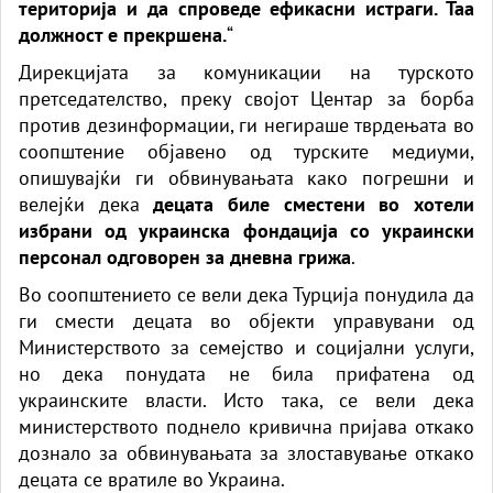
територија и да спроведе ефикасни истраги. Таа
должност е прекршена.
“
Дирекцијата за комуникации на турското
претседателство, преку својот Центар за борба
против дезинформации, ги негираше тврдењата во
соопштение објавено од турските медиуми,
опишувајќи ги обвинувањата како погрешни и
велејќи дека
децата биле сместени во хотели
избрани од украинска фондација со украински
персонал одговорен за дневна грижа
.
Во соопштението се вели дека Турција понудила да
ги смести децата во објекти управувани од
Министерството за семејство и социјални услуги,
но дека понудата не била прифатена од
украинските власти. Исто така, се вели дека
министерството поднело кривична пријава откако
дознало за обвинувањата за злоставување откако
децата се вратиле во Украина.