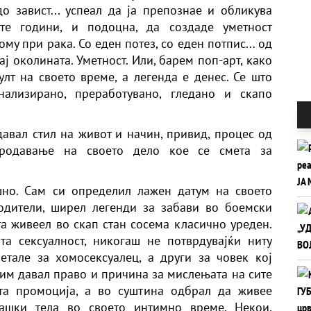
до завист... успеал да ја препознае и обликува
ите години, и подоцна, да создаде уметност
му при рака. Со еден потез, со еден потпис... од
ј околината. Уметност. Или, барем поп-арт, како
улт на своето време, а легенда е денес. Се што
нализирано, преработувано, гледано и скапо
здавал стил на живот и начин, привид, процес од
продавање на своето дело кое се смета за
шно. Сам си определил лажен датум на своето
одители, ширел легенди за забави во боемски
та живеел во скап стан сосема класично уреден.
та сексуалност, никогаш не потврдувајќи ниту
етале за хомосексуалец, а други за човек кој
 им давал право и причина за мислењата на сите
ата промоција, а во суштина одбрал да живее
машки тела во своето интимно време. Некои,