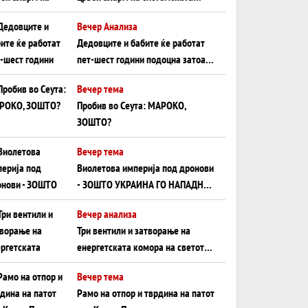
плоча од јужна Германија до
Вечер Анализа
Црното Море...
Дедовците и бабите ќе работат
пет-шест години подоцна затоа
што НЕМААТ ВНУЦИ ДА ГИ
Вечер тема
ЗАМЕНАТ
Пробив во Сеута: МАРОКО,
ЗОШТО?
Вечер тема
Виолетова империја под дронови
- ЗОШТО УКРАИНА ГО НАПАДНА
РУСКИОТ WILDBERRIES
Вечер анализа
Три вентили и затворање на
енергетската комора на светот:
Нападот во Суец најавува
Вечер тема
глобален енергетски инфаркт?
Рамо на отпор и тврдина на патот