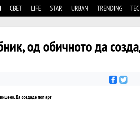
Н
СВЕТ
LIFE
STAR
URBAN
TRENDING
TE
бник, од обичното да созд