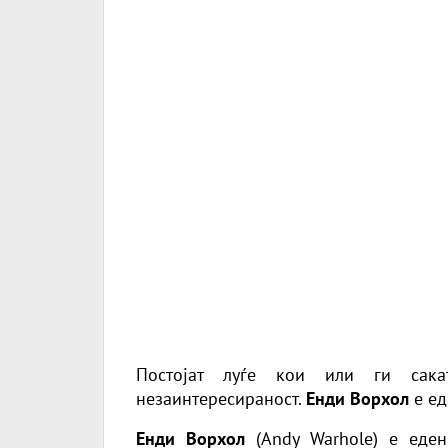
Постојат луѓе кои или ги сака
незаинтересираност.
Енди Ворхол
е ед
Енди Ворхол
(Andy Warholе) е еден