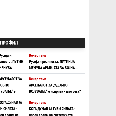
ПРОФИЛ
Вечер тема
Русија и реалноста: ПУТИН ЈА
МЕНУВА АРМИЈАТА ЗА ВОЈНА
ШТО ОСТАНУВА БЕЗ ФРОНТ
Вечер тема
АРСЕНАЛОТ ЗА „УДОБНО
ВОЈУВАЊЕ“ е исцрпен - што сега?
Вечер тема
КОГА ДУНАВ ЈА ГУБИ СИЛАТА -
црвен аларм на системската