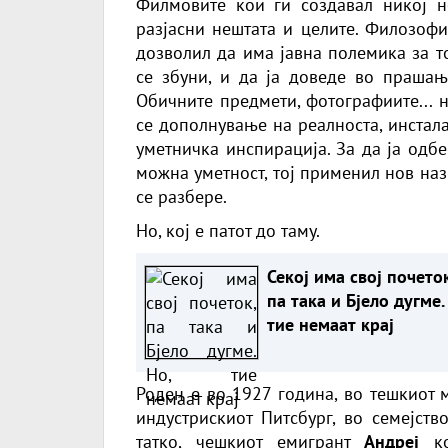
Филмовите кои ги создавал никој н
разјасни нештата и целите. Филозофиј
дозволил да има јавна полемика за тоа
се збуни, и да ја доведе во прашање
Обичните предмети, фотографиите... 
се дополнување на реалноста, инстал
уметничка инспирација. За да ја одб
можна уметност, тој применил нов на
се разбере.
Но, кој е патот до таму.
Секој има свој почето
па така и Бјело дугме.
тие немаат крај
Роден е во 1927 година, во тешкиот
индустрискиот Питсбург, во семејств
татко, чешкиот емигрант
Андреј
ко