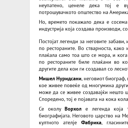
неупатено, ценеле дека тој е в
потрошувачкото општество на Америка 
Но, времето покажало дека е сосема
индустрија која создава производи, с
Постојат легенди за неговите забави,
по рестораните. Во стварноста, како
плаќала само тоа што се мора, и ког
по рестораните биле плаќани во ком
другите дела кои ги создавал со лесно
Мишел Нуридсани
, неговиот биограф
кое живее повеќе од многумина други,
може да се живее создавајќи нешто ш
Споредено, тој е појавата на кока кол
Се околу
Ворхол
е легенда која т
биографијата. Неговото царство на М
култното ателје
Фабрика
, гласини