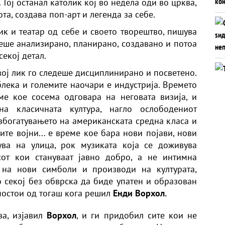
. Тој останал католик кој во недела оди во црква,
та, создава поп-арт и легенда за себе.
ик и театар од себе и своето творештво, пишува
беше анализирано, планирано, создавано и потоа
екој детал.
 свој лик го следеше дисциплинирано и посветено.
блека и големите наочари е индустрија. Времето
ме кое сосема одговара на неговата визија, и
на класичната култура, нагло ослободениот
 збогатувањето на американската средна класа и
те војни... е време кое бара нови појави, нови
ува на улица, рок музиката која се доживува
сот кои стануваат јавно добро, а не интимна
а на нови симболи и производи на културата,
 секој без обврска да биде упатен и образован
т постои од тогаш кога решил
Енди Ворхол.
ва, изјавил
Ворхол
, и ги придобил сите кои не