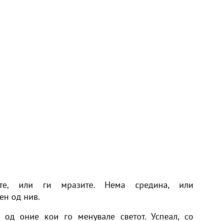
те, или ги мразите. Нема средина, или
ен од нив.
 од оние кои го менувале светот. Успеал, со