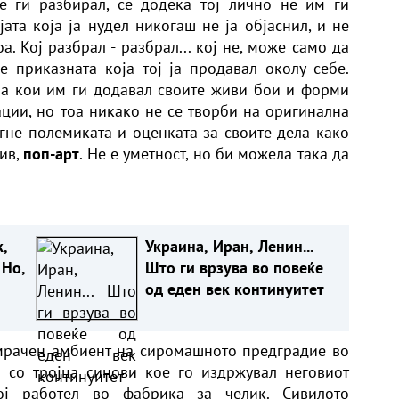
е ги разбирал, се додека тој лично не им ги
ата која ја нудел никогаш не ја објаснил, и не
. Кој разбрал - разбрал... кој не, може само да
 приказната која тој ја продавал околу себе.
на кои им ги додавал своите живи бои и форми
ации, но тоа никако не се творби на оригинална
егне полемиката и оценката за своите дела како
зив,
поп-арт
. Не е уметност, но би можела така да
к,
Украина, Иран, Ленин...
 Но,
Што ги врзува во повеќе
од еден век континуитет
 мрачен амбиент на сиромашното предградие во
о со тројца синови кое го издржувал неговиот
ј работел во фабрика за челик. Сивилото