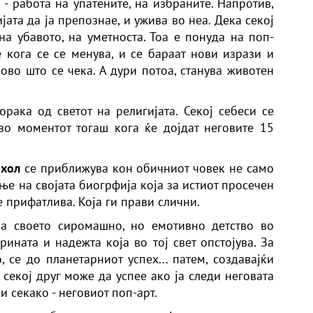
- работа на упатените, на избраните. Напротив,
јата да ја препознае, и ужива во неа. Дека секој
на убавото, на уметноста. Тоа е понуда на поп-
е кога се се менува, и се бараат нови изрази и
ново што се чека. А дури потоа, станува животен
орака од светот на религијата. Секој себеси се
во моментот тогаш кога ќе дојдат неговите 15
хол
се приближува кон обичниот човек не само
ање на својата биогрфија која за истиот просечен
е прифатлива. Која ги прави слични.
за своето сиромашно, но емотивно детство во
рината и надежта која во тој свет опстојува. За
, се до планетарниот успех... патем, создавајќи
 секој друг може да успее ако ја следи неговата
и секако - неговиот поп-арт.