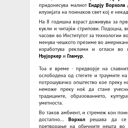
придонесува малиот
Ендрју Ворхола
д
илузијата на поинаков свет кој е некад
На 8 годишна взраст доживува за прв
кукли и читајќи стрипови. Подоцна, в
часови во Институтот за технологии в
менува чешкото презиме во америка
изработува реклами и огласи во 
Њујоркер
и
Гламур.
Тоа е време - предворје на славнит
ослободена од стегите и траумите на
потрошувачко општество кое преку но
неможе преку ноќ да стане учесн
традициите, образованието, култу
уметноста.
Во таков амбиент, и стремеж кон пои
достапно...
Ворхол
решава да се п
претворање на обичните нешта во 