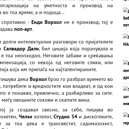
улгаризација на уметноста и производ на
во тоа време, а и подоца...
 спротивно -
Енди Ворхол
не е производ, тој е
оздава
поп-арт
.
 и долги интелектуални разговори со пријателите
 и
Салвадор Дали
, бил циција која порачувала и
а е тоа неопходно. Неговите забави и среќавања
пензација, со некоја од неговите слики, или
тија која им припаѓа на најталентираните.
, пишува дека
Ворхол
брзо го разбрал времето во
 потребите и вредностите кои владеат, и од кои
то е понакво, привлечно, а разбирливо за сите.
а меѓу овошните сокови и скапите вина.
ој ја создавал свесно, за себе, пишува во
енхетен,
Челзи
хотелот,
Студио 54
и дискотеките,
те за тоа дека е трансвестит, садомазохист,