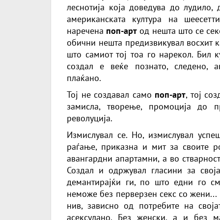
леснотија која доведува до лудило, 
американската култура на шеесетт
наречена
поп-арт
од нешта што се секо
обични нешта предизвикувал восхит ка
што самиот тој тоа го нарекол. Бил к
создал е веќе познато, следено, а
плаќано.
Тој не создавал само
поп-арт
, тој со
замисла, творење, промоција до 
револуција.
Измислувал се. Но, измислувал успе
раѓање, приказна и мит за своите р
авангардни апартамни, а во стварнос
Создал и одржувал гласини за своја
демантирајќи ги, по што едни го см
неможе без перверзен секс со жени...
нив, зависно од потребите на свој
асексулано. Без женски, а и без 