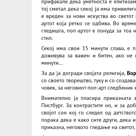
прифаќале дека уметноста е елитизам 
тој сметал дека секој ја има привилеги
е вреден за нови искуства во светот 
артот која ретко се одбива. Во врем
гледишта, поп-артот е понуда за тоа 
стил.
Секој има свои 15 минути слава, е п
доживува за важен и битен, ако не 
минути...
За да ја догради својата религија,
Вор
со своето творештво, туку и со создав
човек, за неговиот поп-арт следбеник 
Внимателно ја пласира приказната 
Пистбург. За контрастите но, и за доб
својот сон кој го следел од детството
порака дека е како сите други, дека и
приказна, неговото гледање на светот, 