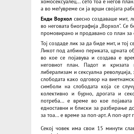
хомосексуалец... сето тоа е негов план
а во меѓувреме си ја врши својата рабо
Енди Ворхол
свесно создаваше мит, л
во неговата биографија „Ворхол". Се 
промовирано и продавано со план за с
Тој создаде лик за да биде мит, и тој
Ликот под албино периката, црната о
во кое се појавува и создава е вре
неговиот план. Падот и кризата 
либерализам и сексуална револуција,
слободата како одговор на виетнамски
симболи на слободата која се случ
колективно и бурно, дрогата и сек
потреба... е време во кое појават
едноставни и блиски за разбирање до
за тоа... е време за поп-арт. А поп-ар
Секој човек има свои 15 минути сла