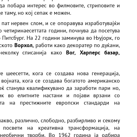
а побара интерес во филмовите, стриповите и
е таму, но кој сепак е можен.
 пат нервен слом, и се опоравува изработувајќи
о четиринаесеттата години, почнува да посетува
о Питсбург. На 22 години заминува во Њујорк, го
нското
Ворхол,
работи како декоратер по дуќани,
неколку списанија како
Вог, Харперс базар,
е шеесетти, кога се создава нова генерација,
 војната, кога се создава богатото американско
ќ станува квалификувано да заработи пари но,
ик во елитните настани и појави врзани со
рата на престижните европски стандарди на
накво, различно, слободно, разбирливо и секому
освети на креативна трансформација, на
необични творби. Во 1962 година ја одбира